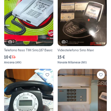
2
2
Telefono fisso TIM Sirio.187 Basic
Videotelefono Sirio Maxi
10 €
15 €
Ancona
(
AN
)
Novate Milanese
(
MI
)