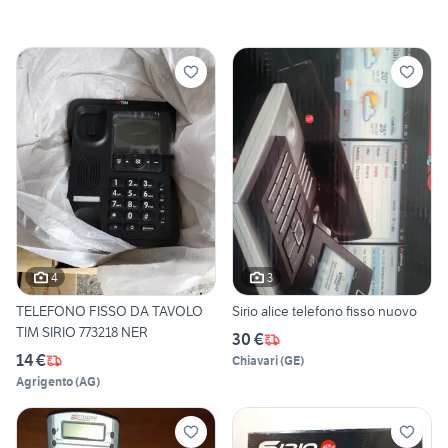
4
3
TELEFONO FISSO DA TAVOLO
Sirio alice telefono fisso nuovo
TIM SIRIO 773218 NER
30 €
14 €
Chiavari
(
GE
)
Agrigento
(
AG
)