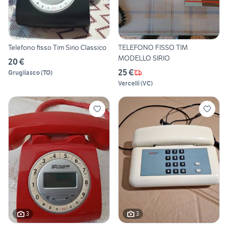
Telefono fisso Tim Sirio Classico
TELEFONO FISSO TIM
MODELLO SIRIO
20 €
25 €
Grugliasco
(
TO
)
Vercelli
(
VC
)
3
3