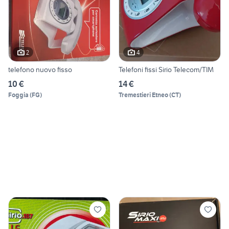
2
4
telefono nuovo fisso
Telefoni fissi Sirio Telecom/TIM
10 €
14 €
Foggia
(
FG
)
Tremestieri Etneo
(
CT
)