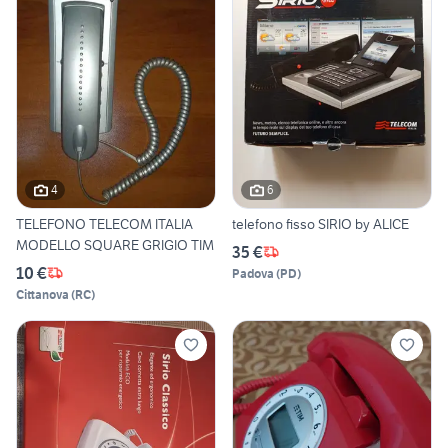
4
6
TELEFONO TELECOM ITALIA
telefono fisso SIRIO by ALICE
MODELLO SQUARE GRIGIO TIM
35 €
10 €
Padova
(
PD
)
Cittanova
(
RC
)