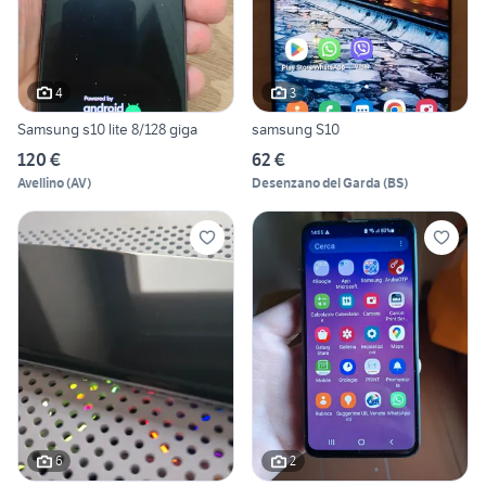
4
3
Samsung s10 lite 8/128 giga
samsung S10
120 €
62 €
Avellino
(
AV
)
Desenzano del Garda
(
BS
)
6
2