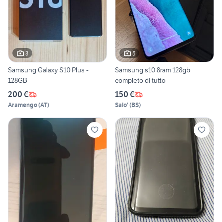
3
5
Samsung Galaxy S10 Plus -
Samsung s10 8ram 128gb
128GB
completo di tutto
200 €
150 €
Aramengo
(
AT
)
Salo'
(
BS
)