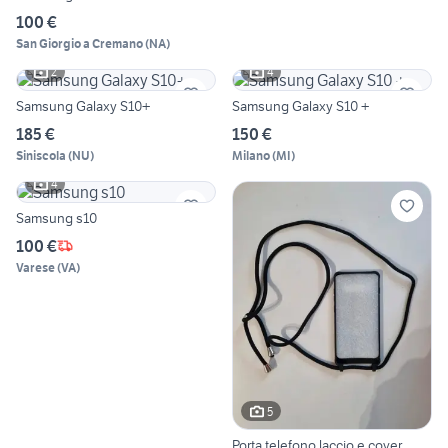
100 €
San Giorgio a Cremano
(
NA
)
2
4
Samsung Galaxy S10+
Samsung Galaxy S10 +
185 €
150 €
Siniscola
(
NU
)
Milano
(
MI
)
4
Samsung s10
100 €
Varese
(
VA
)
5
Porta telefono laccio e cover