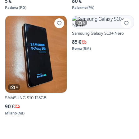
5 €
80 €
Padova
(
PD
)
Palermo
(
PA
)
6
Samsung Galaxy S10+ Nero
85 €
Roma
(
RM
)
4
SAMSUNG S10 128GB
90 €
Milano
(
MI
)