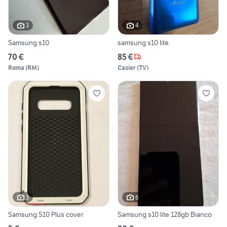
3
4
Samsung s10
samsung s10 lite
70 €
85 €
Roma
(
RM
)
Casier
(
TV
)
3
6
Samsung S10 Plus cover
Samsung s10 lite 128gb Bianco