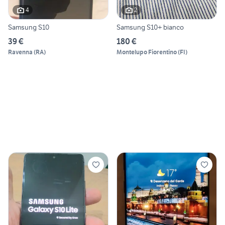
4
2
Samsung S10
Samsung S10+ bianco
39 €
180 €
Ravenna
(
RA
)
Montelupo Fiorentino
(
FI
)