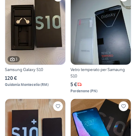
3
Samsung Galaxy S10
Vetro temperato per Samaung
S10
120 €
5 €
Guidonia Montecelio
(
RM
)
Pordenone
(
PN
)