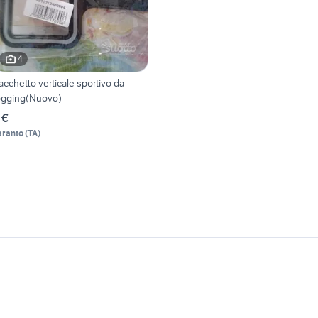
4
acchetto verticale sportivo da
ogging(Nuovo)
 €
aranto
(
TA
)
icherche simili
Suggerimenti
amsung galaxy tab s3 cover
telefonia Monterotondo
rtphone
telefonia Grosseto provincia
apple xs max
martphone no touch screen
iphone 6 usato bologna
erie lg telefonia
amsung s3 telefonia Milano
telefonia Corsico
smartphone in regalo telefonia
telefonia Palagonia