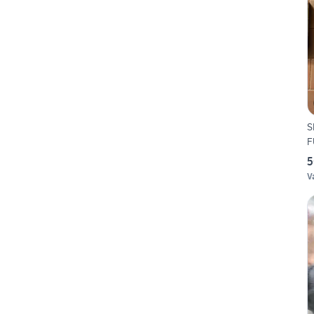
S
F
5
V