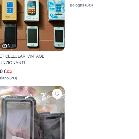
Bologna
(
BO
)
3
ET CELLULARI VINTAGE
UNZIONANTI
0 €
aiano
(
PO
)