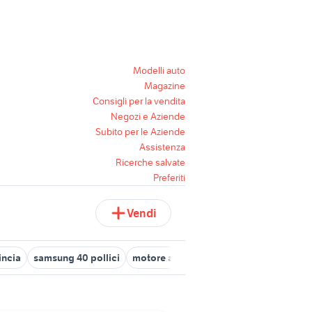
Modelli auto
Magazine
Consigli per la vendita
Negozi e Aziende
Subito per le Aziende
Assistenza
Ricerche salvate
Preferiti
Vendi
incia
samsung 40 pollici
motore audi s3
tv samsung 55 pollici