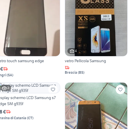
4
etro touch samsung edge
vetro Pellicola Samsung
 €
Brescia
(
BS
)
ngri
(
SA
)
3
isplay schermo LCD Samsung s7
dge SM g935f
8 €
ravina di Catania
(
CT
)