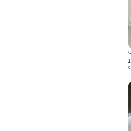
V
1
C