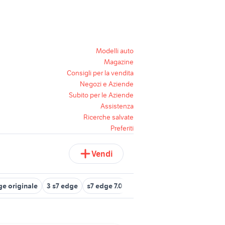
Modelli auto
Magazine
Consigli per la vendita
Negozi e Aziende
Subito per le Aziende
Assistenza
Ricerche salvate
Preferiti
Vendi
ge originale
3 s7 edge
s7 edge 7.0
offerta 3 samsung s7 edge