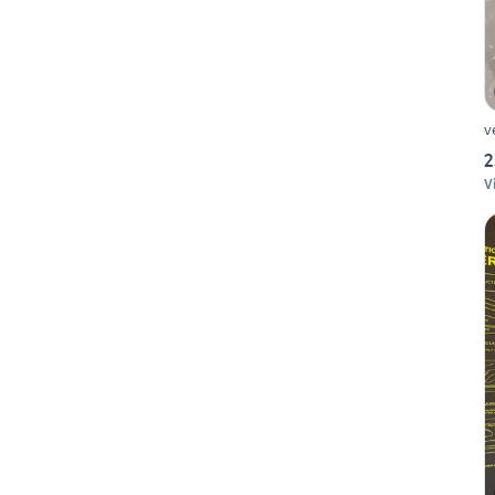
v
2
V