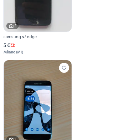
2
samsung s7 edge
5 €
Milano
(
MI
)
3