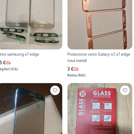
etro samsung s7 edge
Protezione vetro Galaxy s7, s7 edge
rosa metall
5 €
3 €
agliari
(
CA
)
Roma
(
RM
)