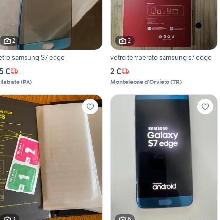
2
2
etro samsung S7 edge
vetro temperato samsung s7 edge
5 €
2 €
illabate
(
PA
)
Monteleone d'Orvieto
(
TR
)
3
6