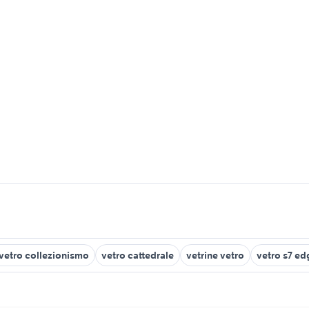
n vetro collezionismo
vetro cattedrale
vetrine vetro
vetro s7 ed