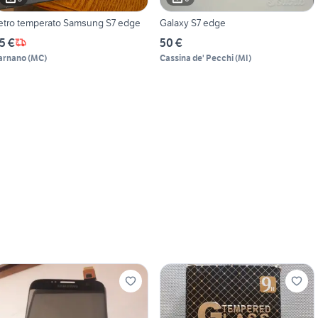
etro temperato Samsung S7 edge
Galaxy S7 edge
5 €
50 €
arnano
(
MC
)
Cassina de' Pecchi
(
MI
)