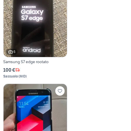
6
Samsung S7 edge rootato
100 €
Sassuolo
(
MO
)