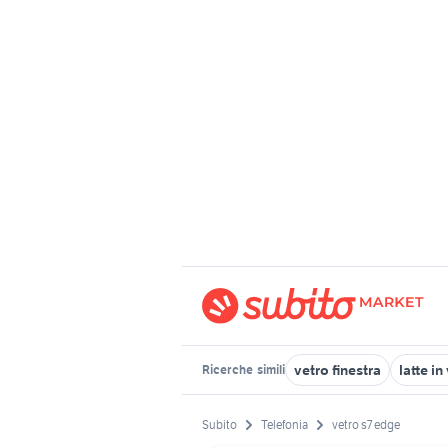
vetro finestra
latte i
Ricerche
simili
Subito
Telefonia
vetro s7 edge