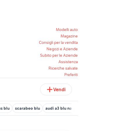
Modelli auto
Magazine
Consigli per la vendita
Negozi e Aziende
Subito per le Aziende
Assistenza
Ricerche salvate
Preferiti
Vendi
s blu
scarabeo blu
audi a3 blu navarra
xiaomi mi 9t
cover x