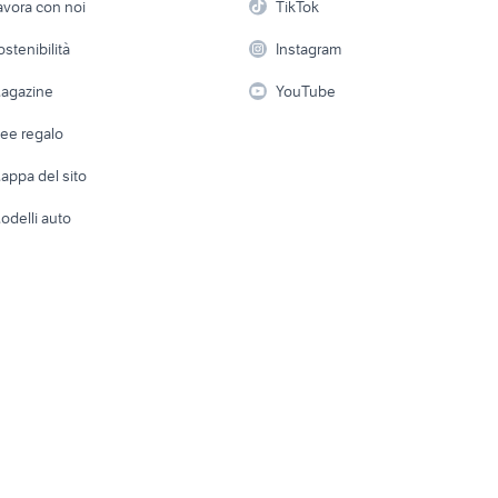
avora con noi
TikTok
 a schiera
Candidati in cerca di
Audio/Video
Elettrod
ostenibilità
Instagram
lavoro
i
Fotografia
Giardino 
agazine
YouTube
Attrezzature di lavoro
Telefonia
Abbigli
dee regalo
Accesso
e altro
appa del sito
Tutto per
odelli auto