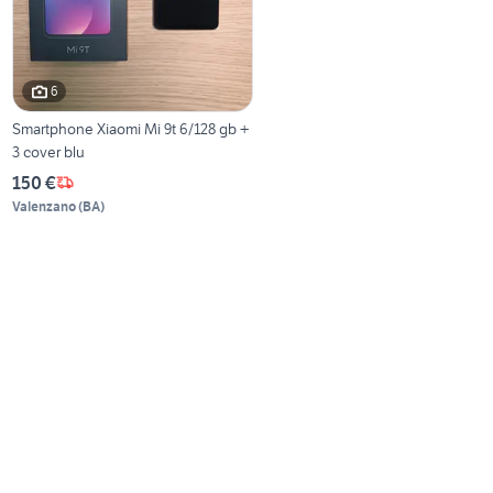
6
Smartphone Xiaomi Mi 9t 6/128 gb +
3 cover blu
150 €
Valenzano
(
BA
)