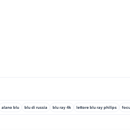
alano blu
blu di russia
blu ray 4k
lettore blu ray philips
focu