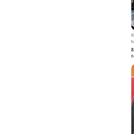
Xia
t
8
B