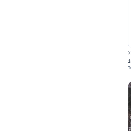
X
1
T