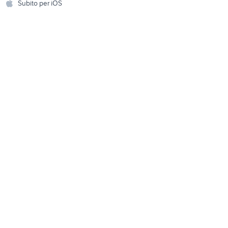
Subito per iOS
Musica e Film
omestici
Libri e Riviste
e Fai da te
Strumenti Musicali
amento e
ri
Sports
 i bambini
Biciclette
Collezionismo