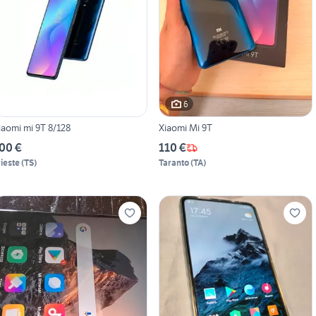
6
iaomi mi 9T 8/128
Xiaomi Mi 9T
00 €
110 €
rieste
(
TS
)
Taranto
(
TA
)