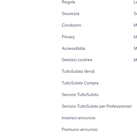
Regole
L
Moto e Scooter
Ville singole e
Sicurezza
S
Accessori Moto
Terreni e rustic
Condizioni
M
Nautica
Garage e box
Privacy
I
Caravan e Camper
Loft, mansarde 
Accessibilità
M
Veicoli commerciali
Case vacanza
Gestisci cookies
M
Uffici e Locali
TuttoSubito Vendi
commerciali
TuttoSubito Compra
Servizio TuttoSubito
Servizio TuttoSubito per Professionisti
Inserisci annuncio
Promuovi annuncio