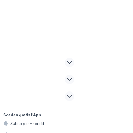
caricabatterie ipad
batteria
huawei y6 ii 2017
sports e hobby
a
Scarica gratis l'App
componenti pc
Animali
Subito per Android
ento e
vodafone anziani
Accessori per animali
hi