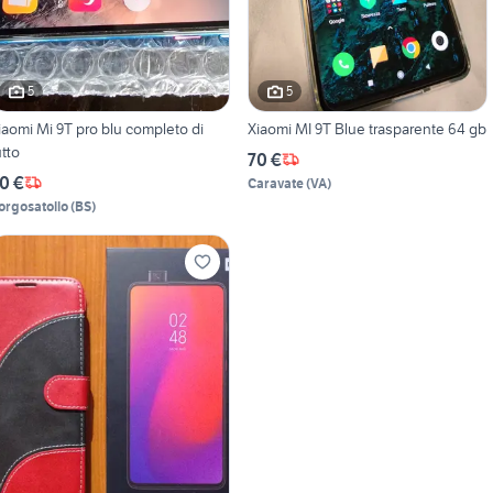
5
5
omi Mi 9T pro blu completo di
Xiaomi MI 9T Blue trasparente 64 gb
utto
70 €
0 €
Caravate
(
VA
)
orgosatollo
(
BS
)