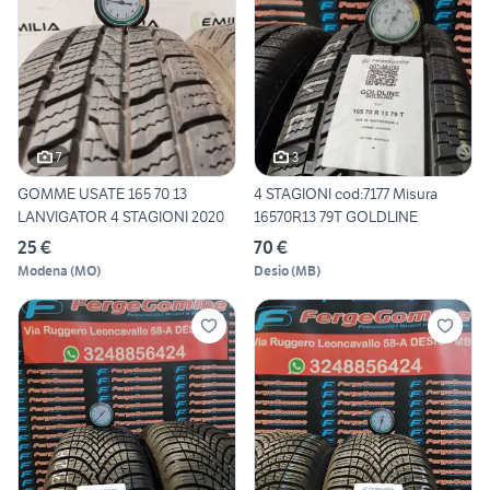
7
3
GOMME USATE 165 70 13
4 STAGIONI cod:7177 Misura
LANVIGATOR 4 STAGIONI 2020
16570R13 79T GOLDLINE
25 €
70 €
Modena
(
MO
)
Desio
(
MB
)