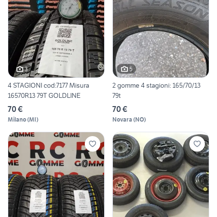
3
5
4 STAGIONI cod:7177 Misura
2 gomme 4 stagioni: 165/70/13
16570R13 79T GOLDLINE
79t
70 €
70 €
Milano
(
MI
)
Novara
(
NO
)