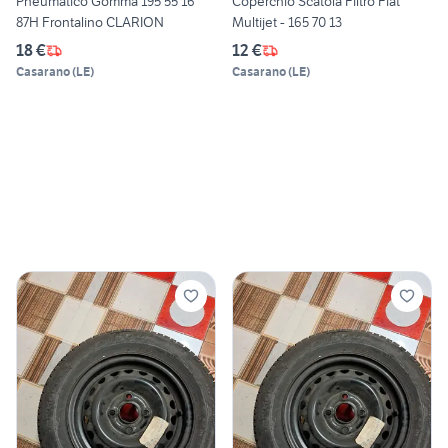
Pneumatico Gomma 195 55 16
Coperchio Scatola Filtro Fiat
87H Frontalino CLARION
Multijet - 165 70 13
18 €
12 €
Casarano
(
LE
)
Casarano
(
LE
)