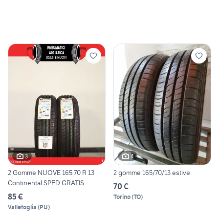
3
4
2 Gomme NUOVE 165 70 R 13
2 gomme 165/70/13 estive
Continental SPED GRATIS
70 €
85 €
Torino
(
TO
)
Vallefoglia
(
PU
)