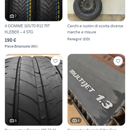
7
4 GOMME 165/70 R13 79T
Cerchi e ruotini di scorta diverse
KLEBER – 4 STG
marche e misure
Fenegro'
(
CO
)
190 €
Pieve Emanuele
(
MI
)
6
4