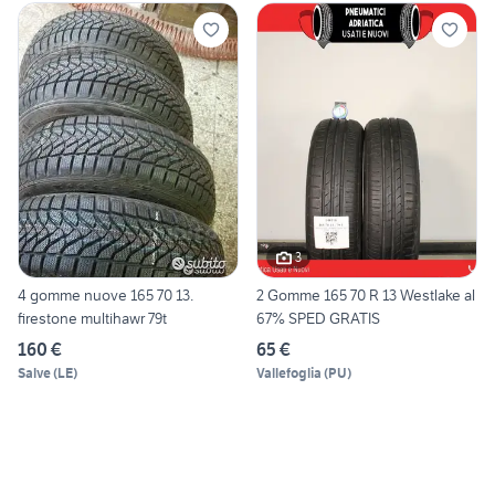
3
4 gomme nuove 165 70 13.
2 Gomme 165 70 R 13 Westlake al
firestone multihawr 79t
67% SPED GRATIS
160 €
65 €
Salve
(
LE
)
Vallefoglia
(
PU
)