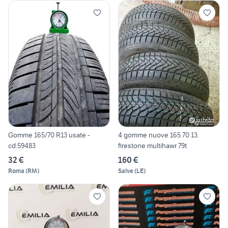
Gomme 165/70 R13 usate -
4 gomme nuove 165 70 13.
cd.59483
firestone multihawr 79t
32 €
160 €
Roma
(
RM
)
Salve
(
LE
)