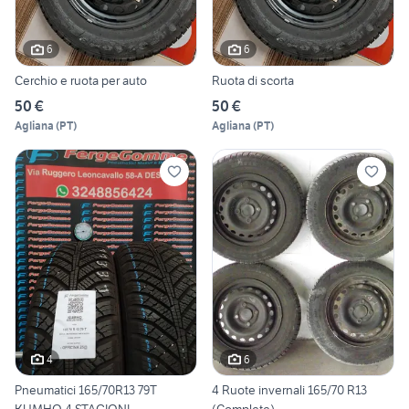
6
6
Cerchio e ruota per auto
Ruota di scorta
50 €
50 €
Agliana
(
PT
)
Agliana
(
PT
)
4
6
Pneumatici 165/70R13 79T
4 Ruote invernali 165/70 R13