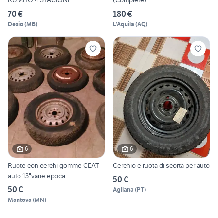
KUMHO 4 STAGIONI
(Complete)
70 €
180 €
Desio
(
MB
)
L'Aquila
(
AQ
)
6
6
Ruote con cerchi gomme CEAT
Cerchio e ruota di scorta per auto
auto 13"varie epoca
50 €
50 €
Agliana
(
PT
)
Mantova
(
MN
)