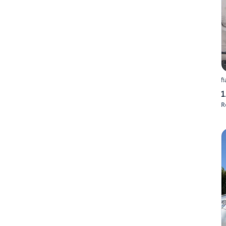
f
1
R