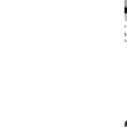
F
5
A