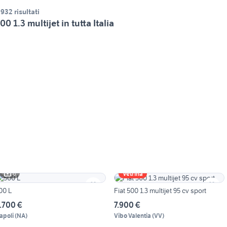
.932 risultati
00 1.3 multijet in tutta Italia
6
Vetrina
00 L
Fiat 500 1.3 multijet 95 cv sport
.700 €
7.900 €
apoli
(
NA
)
Vibo Valentia
(
VV
)