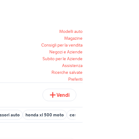
Modelli auto
Magazine
Consigli per la vendita
Negozi e Aziende
Subito per le Aziende
Assistenza
Ricerche salvate
Preferiti
Vendi
essori auto
honda xl 500 moto
cerchi 500 abarth 17 usati
fiat 