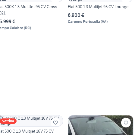
iat 500X 1.3 MultiJet 95 CV Cross
Fiat 500 1.3 Multijet 95 CV Lounge
021
6.900 €
5.999 €
Caronno Pertusella
(
VA
)
ampo Calabro
(
RC
)
Vetrina
iat 500 C 1.3 Multijet 16V 75 CV