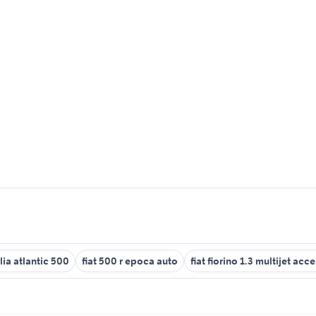
lia atlantic 500
fiat 500 r epoca auto
fiat fiorino 1.3 multijet acc