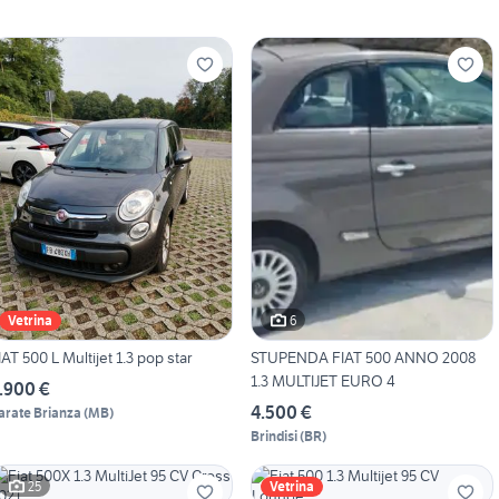
6
Vetrina
FIAT 500 L Multijet 1.3 pop star
STUPENDA FIAT 500 ANNO 2008
1.3 MULTIJET EURO 4
.900 €
4.500 €
arate Brianza
(
MB
)
Brindisi
(
BR
)
25
Vetrina