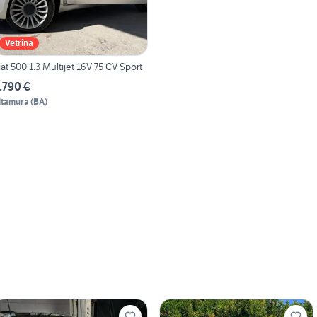
Vetrina
iat 500 1.3 Multijet 16V 75 CV Sport
.790 €
ltamura
(
BA
)