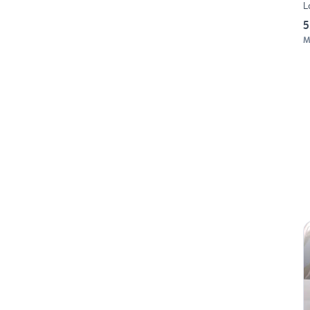
L
5
M