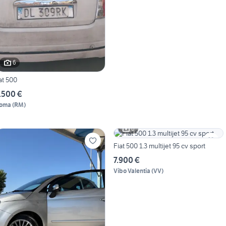
6
iat 500
.500 €
oma
(
RM
)
6
Fiat 500 1.3 multijet 95 cv sport
7.900 €
Vibo Valentia
(
VV
)