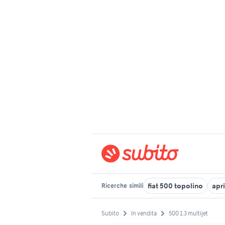
fiat 500 topolino
apri
Ricerche
simili
Subito
In vendita
500 1.3 multijet