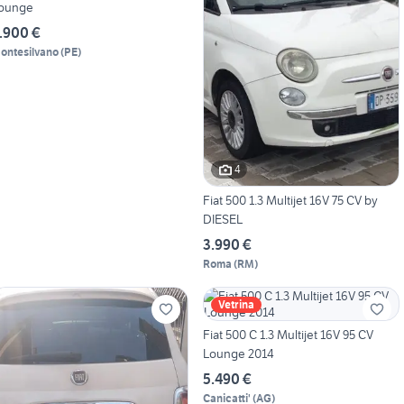
ounge
.900 €
ontesilvano
(
PE
)
4
Fiat 500 1.3 Multijet 16V 75 CV by
DIESEL
3.990 €
Roma
(
RM
)
Vetrina
Fiat 500 C 1.3 Multijet 16V 95 CV
Lounge 2014
5.490 €
Canicatti'
(
AG
)