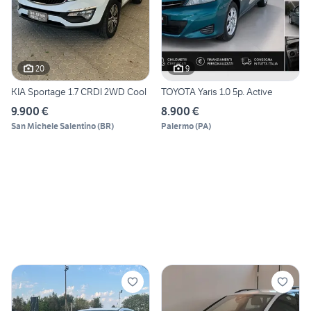
20
9
KIA Sportage 1.7 CRDI 2WD Cool
TOYOTA Yaris 1.0 5p. Active
9.900 €
8.900 €
San Michele Salentino
(
BR
)
Palermo
(
PA
)