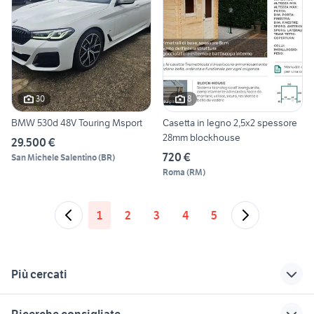
30
8
BMW 530d 48V Touring Msport
Casetta in legno 2,5x2 spessore
28mm blockhouse
29.500 €
720 €
San Michele Salentino
(
BR
)
Roma
(
RM
)
1
2
3
4
5
Più cercati
Correlati
Richerche simili
Suggerimenti
Ricerche consigliate