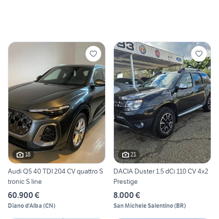
18
21
Audi Q5 40 TDI 204 CV quattro S
DACIA Duster 1.5 dCi 110 CV 4x2
tronic S line
Prestige
60.900 €
8.000 €
Diano d'Alba
(
CN
)
San Michele Salentino
(
BR
)