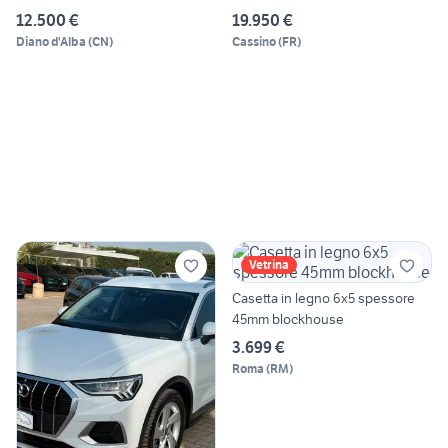
NOSCORIN
12.500 €
19.950 €
Diano d'Alba
(
CN
)
Cassino
(
FR
)
Vetrina
Casetta in legno 6x5 spessore
45mm blockhouse
3.699 €
Roma
(
RM
)