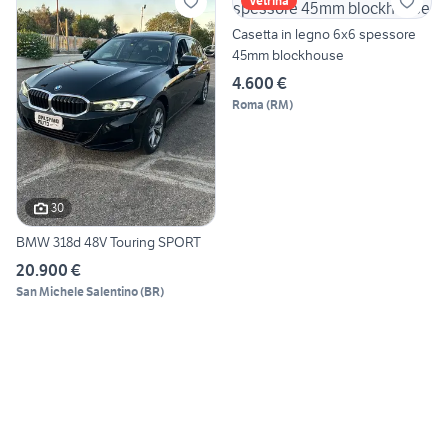
Vetrina
Casetta in legno 6x6 spessore
45mm blockhouse
4.600 €
Roma
(
RM
)
30
BMW 318d 48V Touring SPORT
20.900 €
San Michele Salentino
(
BR
)