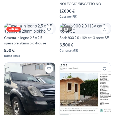
NOLEGGIO/RISCATTO NO
SCORI
17.000 €
Cassino
(
FR
)
9
Vetrina
Casetta in legno 2,5 x 2,5
Saab 900 2.0 i 16V cat 3 porte SE
spessore 28mm blokhouse
6.500 €
850 €
Carrara
(
MS
)
Roma
(
RM
)