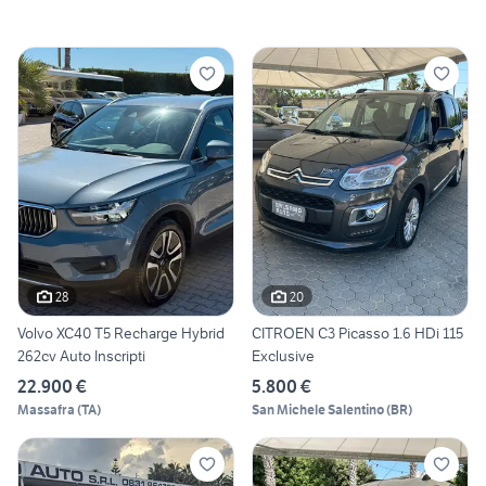
28
20
Volvo XC40 T5 Recharge Hybrid
CITROEN C3 Picasso 1.6 HDi 115
262cv Auto Inscripti
Exclusive
22.900 €
5.800 €
Massafra
(
TA
)
San Michele Salentino
(
BR
)