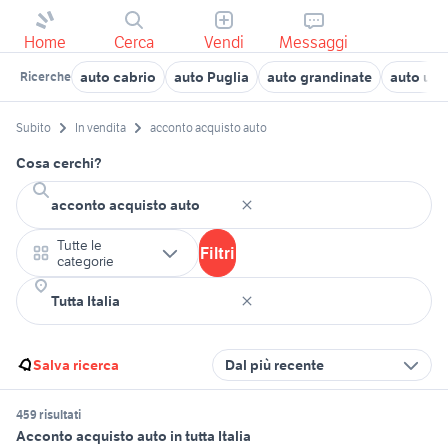
Home
Cerca
Vendi
Messaggi
auto cabrio
auto Puglia
auto grandinate
auto usat
Ricerche
Subito
In vendita
acconto acquisto auto
Cosa cerchi?
Tutte le
Filtri
categorie
Salva ricerca
Dal più recente
459 risultati
Acconto acquisto auto in tutta Italia