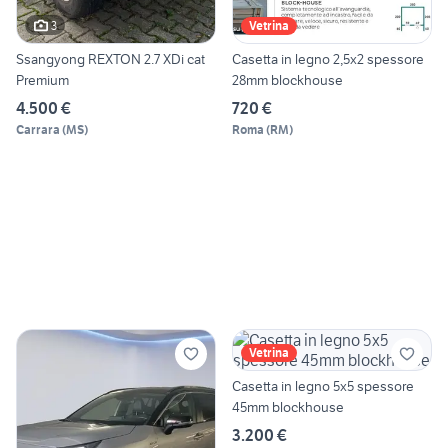
3
Vetrina
Ssangyong REXTON 2.7 XDi cat
Casetta in legno 2,5x2 spessore
Premium
28mm blockhouse
4.500 €
720 €
Carrara
(
MS
)
Roma
(
RM
)
Vetrina
Casetta in legno 5x5 spessore
45mm blockhouse
3.200 €