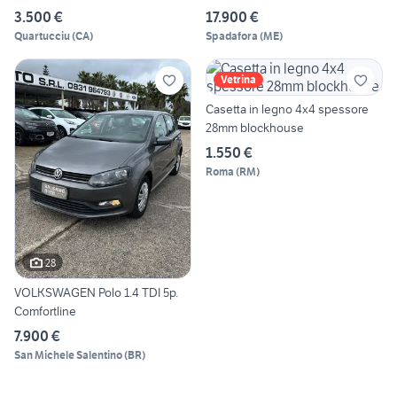
3.500 €
17.900 €
Quartucciu
(
CA
)
Spadafora
(
ME
)
Vetrina
Casetta in legno 4x4 spessore
28mm blockhouse
1.550 €
Roma
(
RM
)
28
VOLKSWAGEN Polo 1.4 TDI 5p.
Comfortline
7.900 €
San Michele Salentino
(
BR
)