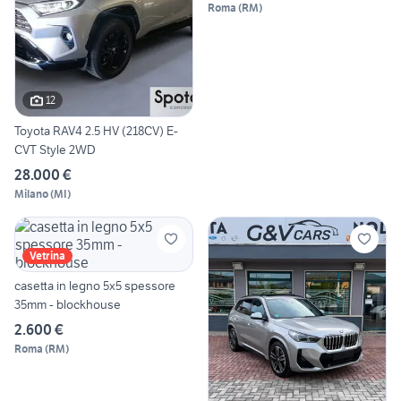
Roma
(
RM
)
12
Toyota RAV4 2.5 HV (218CV) E-
CVT Style 2WD
28.000 €
Milano
(
MI
)
Vetrina
casetta in legno 5x5 spessore
35mm - blockhouse
2.600 €
Roma
(
RM
)