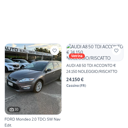
Vetrina
AUDI A8 50 TDI ACCONTO €
24.150 NOLEGGIO/RISCATTO
24.150 €
Cassino
(
FR
)
30
FORD Mondeo 2.0 TDCi SW Nav
Edit.