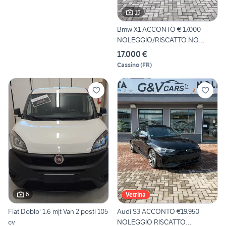
15
Bmw X1 ACCONTO € 17.000
NOLEGGIO/RISCATTO NO
SCORI
17.000 €
Cassino
(
FR
)
6
Vetrina
Fiat Doblo' 1.6 mjt Van 2 posti 105
Audi S3 ACCONTO €19.950
cv
NOLEGGIO RISCATTO