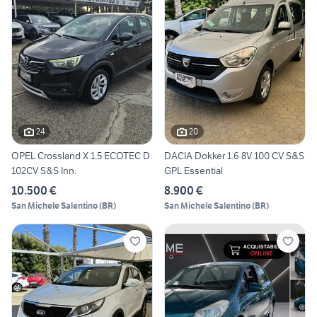
24
20
OPEL Crossland X 1.5 ECOTEC D
DACIA Dokker 1.6 8V 100 CV S&S
102CV S&S Inn.
GPL Essential
10.500 €
8.900 €
San Michele Salentino
(
BR
)
San Michele Salentino
(
BR
)