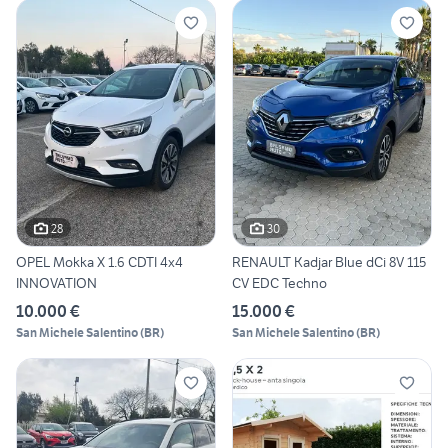
28
30
OPEL Mokka X 1.6 CDTI 4x4
RENAULT Kadjar Blue dCi 8V 115
INNOVATION
CV EDC Techno
10.000 €
15.000 €
San Michele Salentino
(
BR
)
San Michele Salentino
(
BR
)