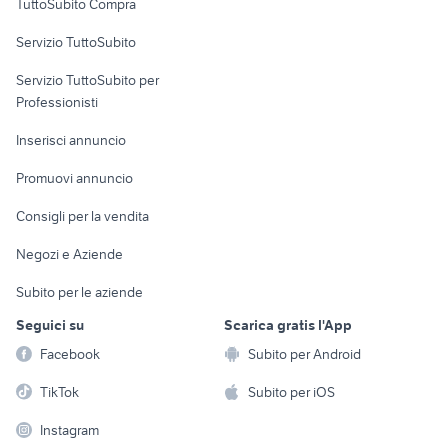
TuttoSubito Compra
commerciali
Servizio TuttoSubito
elettronica
per la casa e la
sports e hobby
Servizio TuttoSubito per
persona
Informatica
Animali
Professionisti
Arredamento e
Console e
Accessori per
Casalinghi
Inserisci annuncio
Videogiochi
animali
Elettrodomestici
Promuovi annuncio
Audio/Video
Musica e Film
Giardino e Fai da te
Consigli per la vendita
Fotografia
Libri e Riviste
Abbigliamento e
Negozi e Aziende
Telefonia
Strumenti Musicali
Accessori
Subito per le aziende
Sports
Tutto per i bambini
Seguici su
Scarica gratis l'App
Biciclette
Facebook
Subito per Android
Collezionismo
TikTok
Subito per iOS
Instagram