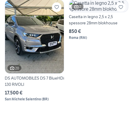
2
Casetta in legno 2,5 x 2,5
spessore 28mm blokhouse
850 €
Roma
(
RM
)
20
DS AUTOMOBILES DS 7 BlueHDi
130 RIVOLI
17.500 €
San Michele Salentino
(
BR
)