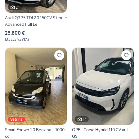
24
Audi Q3 35 TDI 2.0 150CV S tronic
Advanced Full Le
25.800 €
Massafra
(
TA
)
15
Vetrina
Smart Fortwo 1.0 Benzina – 1000
OPEL Corsa Hybrid 110 CV aut.
cc
GS