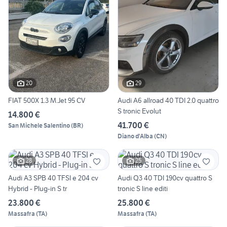
20
29
FIAT 500X 1.3 M.Jet 95 CV
Audi A6 allroad 40 TDI 2.0 quattro
S tronic Evolut
14.800 €
41.700 €
San Michele Salentino
(
BR
)
Diano d'Alba
(
CN
)
28
25
Audi A3 SPB 40 TFSI e 204 cv
Audi Q3 40 TDI 190cv quattro S
Hybrid - Plug-in S tr
tronic S line editi
23.800 €
25.800 €
Massafra
(
TA
)
Massafra
(
TA
)