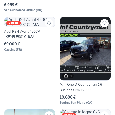
6.999 €
San Michele Salentino
(
BR
)
Vetrina
Audi RS 4 Avant 450CV
*KEYELESS* CLIMA
69.000 €
Cassino
(
FR
)
24
Mini One D Countryman 1.6
Business km 136.000
10.600 €
Settimo San Pietro
(
CA
)