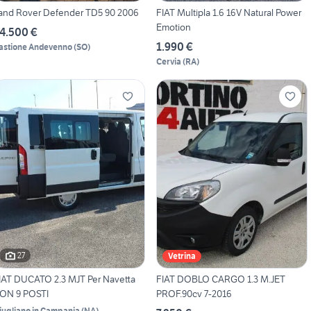
and Rover Defender TD5 90 2006
FIAT Multipla 1.6 16V Natural Power
Emotion
4.500 €
1.990 €
astione Andevenno
(
SO
)
Cervia
(
RA
)
27
Vetrina
IAT DUCATO 2.3 MJT Per Navetta
FIAT DOBLO CARGO 1.3 M.JET
ON 9 POSTI
PROF.90cv 7-2016
iugliano in Campania
(
NA
)