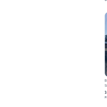
B
S
1
P