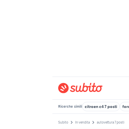
citroen c4 7 posti
for
Ricerche
simili
Subito
In vendita
autovettura 7 posti