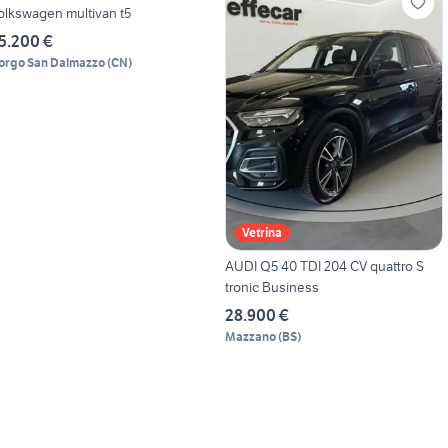
olkswagen multivan t5
5.200 €
orgo San Dalmazzo
(
CN
)
Vetrina
AUDI Q5 40 TDI 204 CV quattro S
tronic Business
28.900 €
Mazzano
(
BS
)