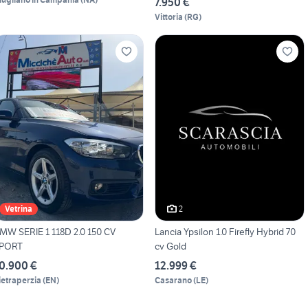
7.950 €
Vittoria
(
RG
)
2
Vetrina
MW SERIE 1 118D 2.0 150 CV
Lancia Ypsilon 1.0 Firefly Hybrid 70
PORT
cv Gold
0.900 €
12.999 €
ietraperzia
(
EN
)
Casarano
(
LE
)