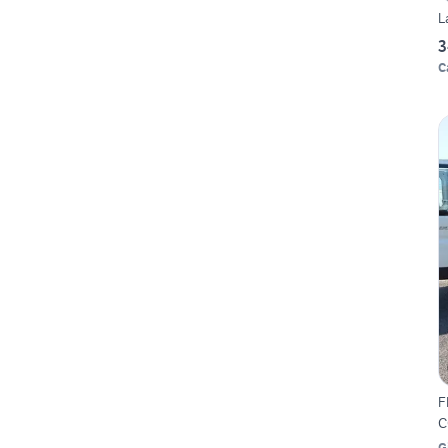
L
3
C
F
C
G