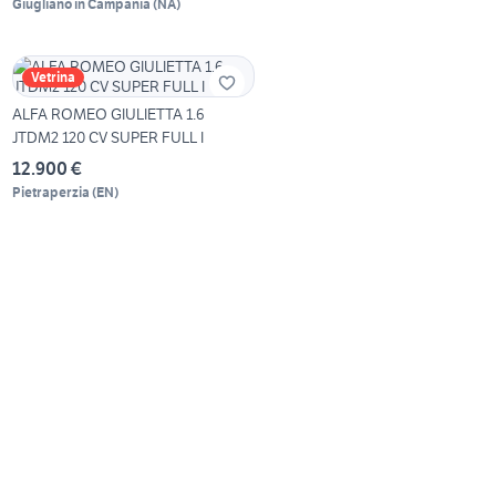
Giugliano in Campania
(
NA
)
Vetrina
ALFA ROMEO GIULIETTA 1.6
JTDM2 120 CV SUPER FULL I
12.900 €
Pietraperzia
(
EN
)