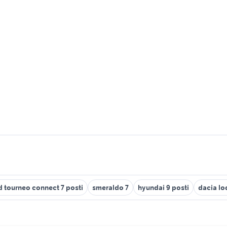
d tourneo connect 7 posti
smeraldo 7
hyundai 9 posti
dacia lo