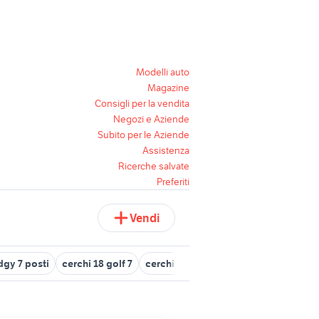
Modelli auto
Magazine
Consigli per la vendita
Negozi e Aziende
Subito per le Aziende
Assistenza
Ricerche salvate
Preferiti
Vendi
dgy 7 posti
cerchi 18 golf 7
cerchi in lega golf 7 usati
yamaha tr