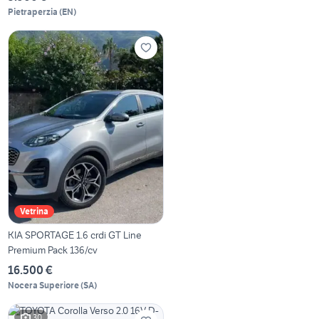
Pietraperzia
(
EN
)
Vetrina
KIA SPORTAGE 1.6 crdi GT Line
Premium Pack 136/cv
16.500 €
Nocera Superiore
(
SA
)
30