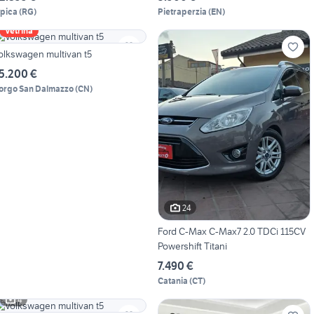
spica
(
RG
)
Pietraperzia
(
EN
)
Vetrina
olkswagen multivan t5
5.200 €
orgo San Dalmazzo
(
CN
)
24
Ford C-Max C-Max7 2.0 TDCi 115CV
Powershift Titani
7.490 €
Catania
(
CT
)
4