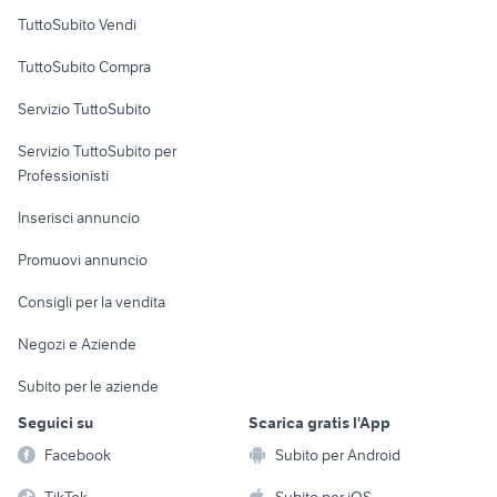
Case vacanza
TuttoSubito Vendi
Uffici e Locali
TuttoSubito Compra
commerciali
Servizio TuttoSubito
elettronica
per la casa e la
sports e hobby
Servizio TuttoSubito per
persona
Informatica
Animali
Professionisti
Arredamento e
Console e
Accessori per
Casalinghi
Inserisci annuncio
Videogiochi
animali
Elettrodomestici
Promuovi annuncio
Audio/Video
Musica e Film
Giardino e Fai da te
Consigli per la vendita
Fotografia
Libri e Riviste
Abbigliamento e
Negozi e Aziende
Telefonia
Strumenti Musicali
Accessori
Subito per le aziende
Sports
Tutto per i bambini
Seguici su
Scarica gratis l'App
Biciclette
Facebook
Subito per Android
Collezionismo