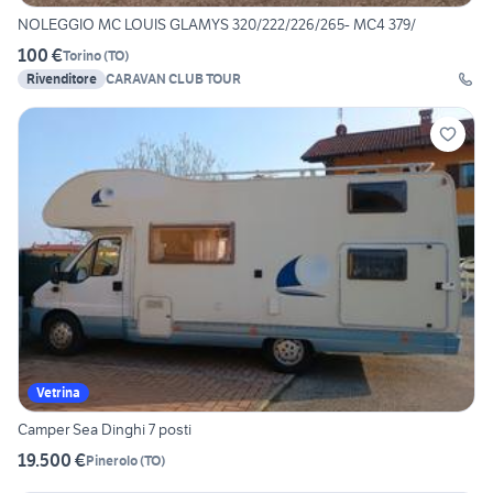
NOLEGGIO MC LOUIS GLAMYS 320/222/226/265- MC4 379/
100 €
Torino
(
TO
)
Rivenditore
CARAVAN CLUB TOUR
Vetrina
Camper Sea Dinghi 7 posti
19.500 €
Pinerolo
(
TO
)