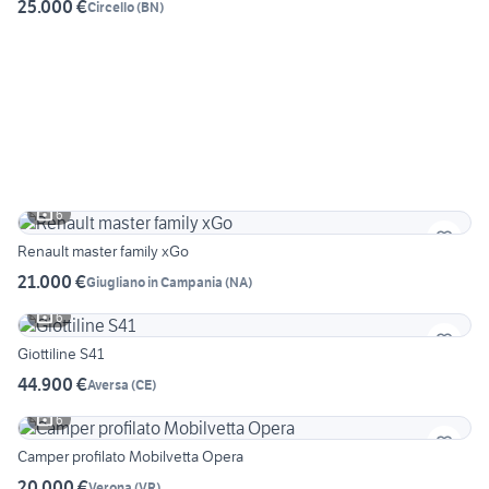
25.000 €
Circello
(
BN
)
6
Renault master family xGo
21.000 €
Giugliano in Campania
(
NA
)
6
Giottiline S41
44.900 €
Aversa
(
CE
)
6
Camper profilato Mobilvetta Opera
20.000 €
Verona
(
VR
)