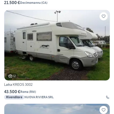
21.500 €
Decimomannu
(
CA
)
12
Laika KREOS 3002
43.500 €
Roma
(
RM
)
Rivenditore
NUOVA RIVIERA SRL