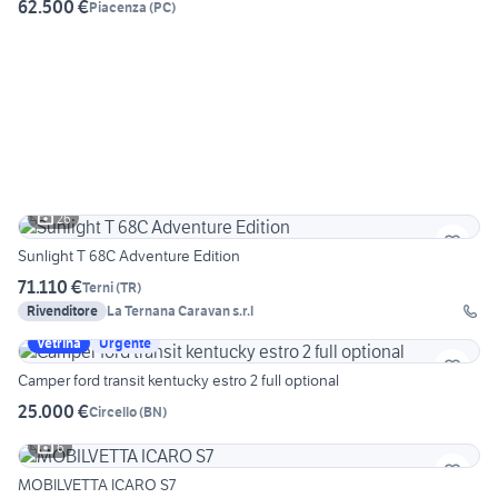
62.500 €
Piacenza
(
PC
)
26
Sunlight T 68C Adventure Edition
71.110 €
Terni
(
TR
)
Rivenditore
La Ternana Caravan s.r.l
Vetrina
Urgente
Camper ford transit kentucky estro 2 full optional
25.000 €
Circello
(
BN
)
6
MOBILVETTA ICARO S7