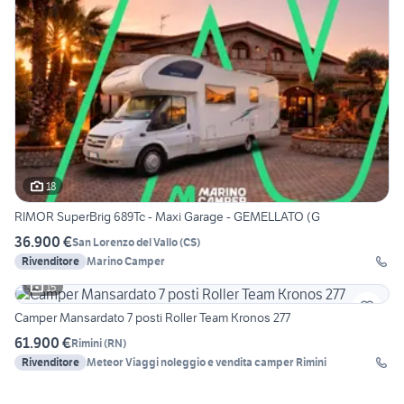
18
RIMOR SuperBrig 689Tc - Maxi Garage - GEMELLATO (G
36.900 €
San Lorenzo del Vallo
(
CS
)
Rivenditore
Marino Camper
15
Camper Mansardato 7 posti Roller Team Kronos 277
61.900 €
Rimini
(
RN
)
Rivenditore
Meteor Viaggi noleggio e vendita camper Rimini