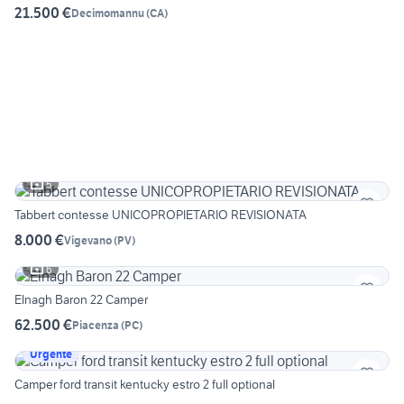
21.500 €
Decimomannu
(
CA
)
5
Tabbert contesse UNICOPROPIETARIO REVISIONATA
8.000 €
Vigevano
(
PV
)
6
Elnagh Baron 22 Camper
62.500 €
Piacenza
(
PC
)
Urgente
Camper ford transit kentucky estro 2 full optional