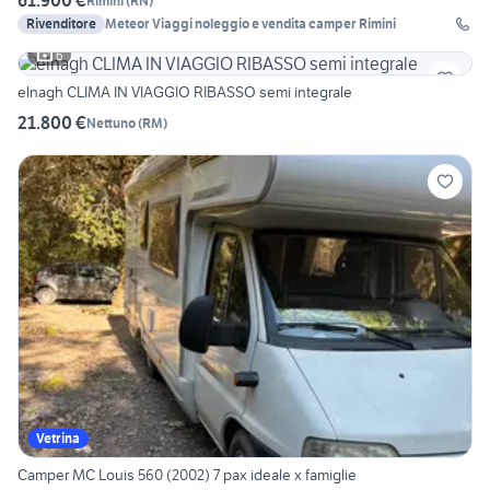
61.900 €
Rimini
(
RN
)
Rivenditore
Meteor Viaggi noleggio e vendita camper Rimini
6
elnagh CLIMA IN VIAGGIO RIBASSO semi integrale
21.800 €
Nettuno
(
RM
)
Vetrina
Camper MC Louis 560 (2002) 7 pax ideale x famiglie