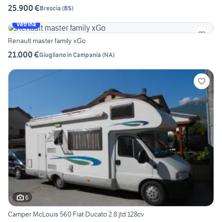
25.900 €
Brescia
(
BS
)
Vetrina
Renault master family xGo
21.000 €
Giugliano in Campania
(
NA
)
6
Camper McLouis 560 Fiat Ducato 2.8 jtd 128cv