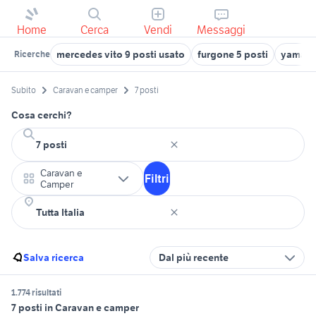
Home
Cerca
Vendi
Messaggi
mercedes vito 9 posti usato
furgone 5 posti
yamaha 
Ricerche
Subito
Caravan e camper
7 posti
Cosa cerchi?
Caravan e
Filtri
Camper
Salva ricerca
Dal più recente
1.774 risultati
7 posti in Caravan e camper