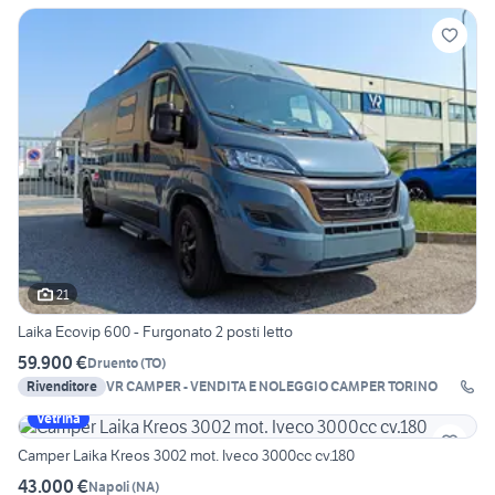
21
Laika Ecovip 600 - Furgonato 2 posti letto
59.900 €
Druento
(
TO
)
Rivenditore
VR CAMPER - VENDITA E NOLEGGIO CAMPER TORINO
Vetrina
Camper Laika Kreos 3002 mot. Iveco 3000cc cv.180
43.000 €
Napoli
(
NA
)