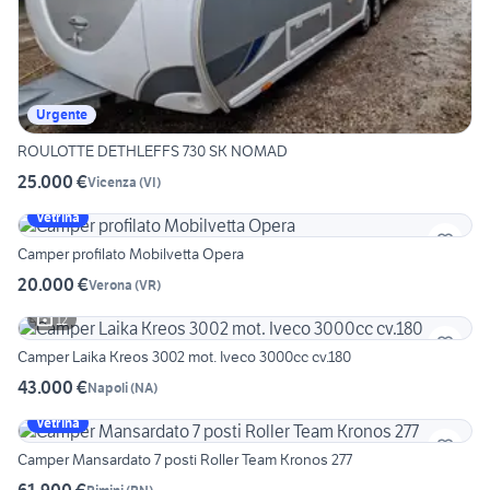
Urgente
ROULOTTE DETHLEFFS 730 SK NOMAD
25.000 €
Vicenza
(
VI
)
Vetrina
Camper profilato Mobilvetta Opera
20.000 €
Verona
(
VR
)
12
Camper Laika Kreos 3002 mot. Iveco 3000cc cv.180
43.000 €
Napoli
(
NA
)
Vetrina
Camper Mansardato 7 posti Roller Team Kronos 277