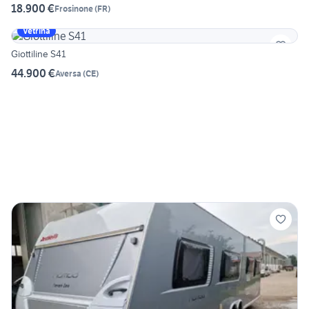
18.900 €
Frosinone
(
FR
)
Vetrina
Giottiline S41
44.900 €
Aversa
(
CE
)