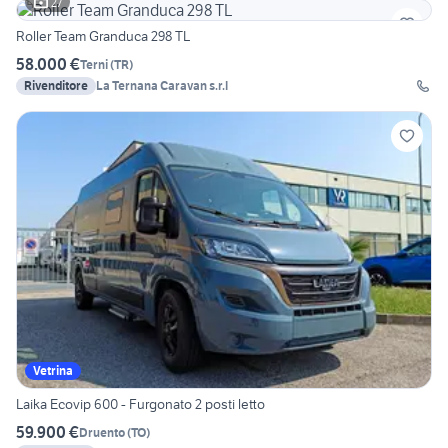
27
Roller Team Granduca 298 TL
58.000 €
Terni
(
TR
)
Rivenditore
La Ternana Caravan s.r.l
Vetrina
Laika Ecovip 600 - Furgonato 2 posti letto
59.900 €
Druento
(
TO
)