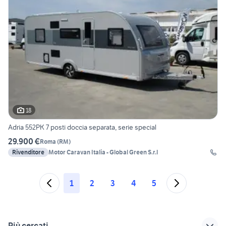
18
Adria 552PK 7 posti doccia separata, serie special
29.900 €
Roma
(
RM
)
Rivenditore
Motor Caravan Italia - Global Green S.r.l
1
2
3
4
5
Più cercati