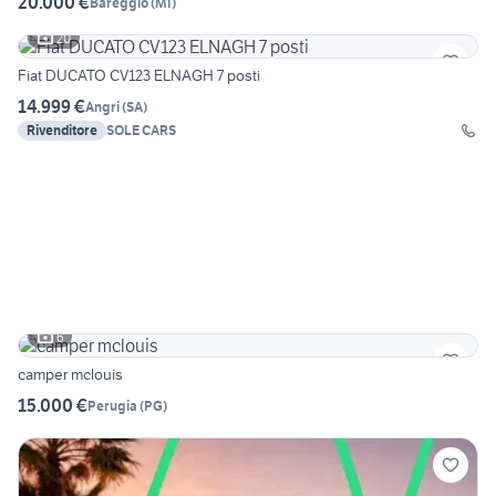
20.000 €
Bareggio
(
MI
)
20
Fiat DUCATO CV123 ELNAGH 7 posti
14.999 €
Angri
(
SA
)
Rivenditore
SOLE CARS
6
camper mclouis
15.000 €
Perugia
(
PG
)