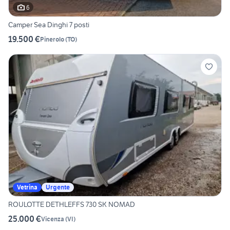
6
Camper Sea Dinghi 7 posti
19.500 €
Pinerolo
(
TO
)
Vetrina
Urgente
ROULOTTE DETHLEFFS 730 SK NOMAD
25.000 €
Vicenza
(
VI
)