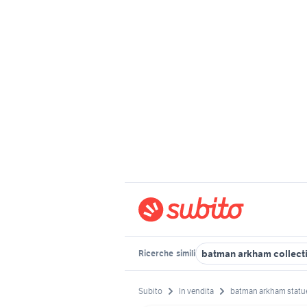
batman arkham collect
Ricerche
simili
Subito
In vendita
batman arkham statu