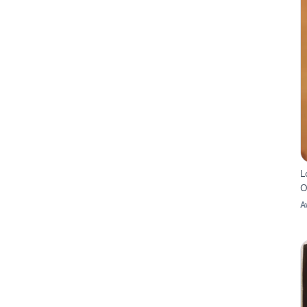
L
O
A