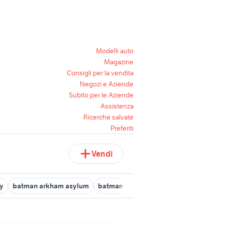
Modelli auto
Magazine
Consigli per la vendita
Negozi e Aziende
Subito per le Aziende
Assistenza
Ricerche salvate
Preferiti
Vendi
y
batman arkham asylum
batman return to arkham
statue
ba