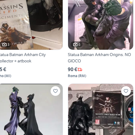
3
6
tatua Batman Arkham City
Statua Batman Arkham Origins. NO
ollector + artbook
GIOCO
5 €
90 €
ho
(
MI
)
Roma
(
RM
)