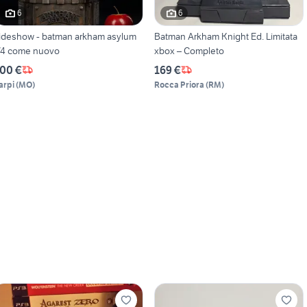
6
6
ideshow - batman arkham asylum
Batman Arkham Knight Ed. Limitata
/4 come nuovo
xbox – Completo
00 €
169 €
arpi
(
MO
)
Rocca Priora
(
RM
)