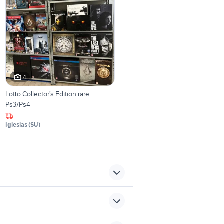
4
Lotto Collector’s Edition rare
Ps3/Ps4
Iglesias
(
SU
)