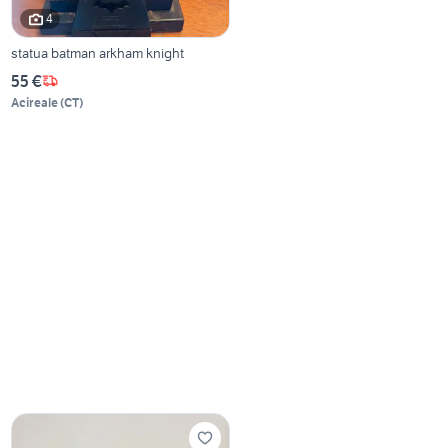
4
statua batman arkham knight
55 €
Acireale
(
CT
)