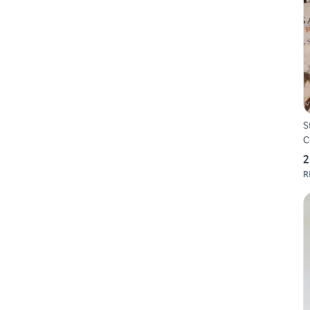
S
C
2
R