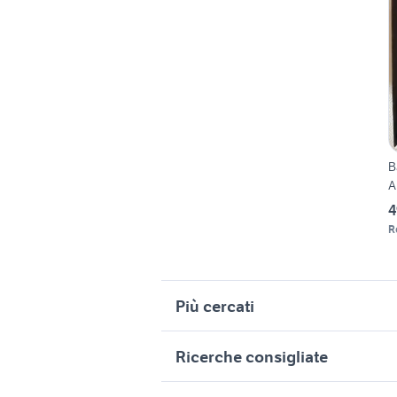
B
A
4
R
Più cercati
Correlati
R
Ricerche consigliate
statue africane
s
case in af
batman animated
b