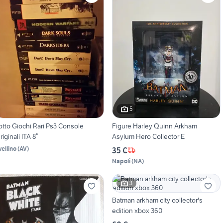
5
otto Giochi Rari Ps3 Console
Figure Harley Quinn Arkham
riginali ITA 8°
Asylum Hero Collector E
vellino
(
AV
)
35 €
Napoli
(
NA
)
3
Batman arkham city collector's
edition xbox 360