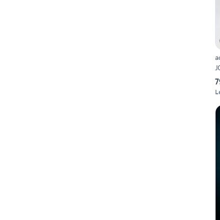
a
J
7
L