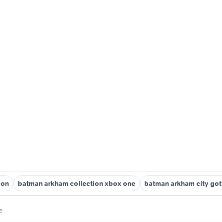
ion
batman arkham collection xbox one
batman arkham city got
e