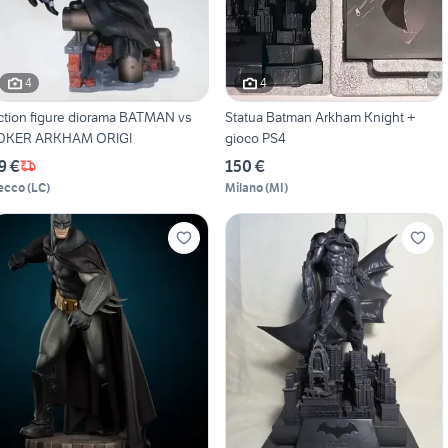
4
4
ction figure diorama BATMAN vs
Statua Batman Arkham Knight +
OKER ARKHAM ORIGI
gioco PS4
9 €
150 €
ecco
(
LC
)
Milano
(
MI
)