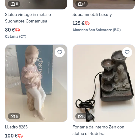
6
5
Statua vintage in metallo -
Soprammobili Luxury
Suonatore Cornamusa
125 €
80 €
Almenno San Salvatore
(
BG
)
Catania
(
CT
)
6
6
LLadro 8285
Fontana da interno Zen con
statua di Buddha
100 €