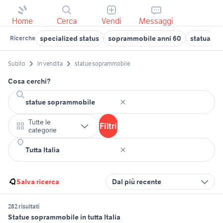
Home
Cerca
Vendi
Messaggi
specialized status
soprammobile anni 60
statua
s
Ricerche
Subito
In vendita
statue soprammobile
Cosa cerchi?
Tutte le
Filtri
categorie
Salva ricerca
Dal più recente
282 risultati
Statue soprammobile in tutta Italia