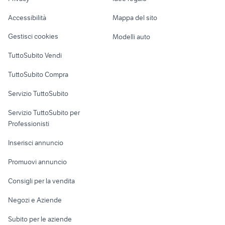
Garage e box
Roma provincia
Caravan e Camper
Accessibilità
Mappa del sito
trattori usati modena
carrello 750 kg accessori auto
Loft, mansarde e
Veicoli commerciali
altro
Gestisci cookies
Modelli auto
Case vacanza
TuttoSubito Vendi
Uffici e Locali
TuttoSubito Compra
commerciali
Servizio TuttoSubito
elettronica
per la casa e la
sports e hobby
Servizio TuttoSubito per
persona
Informatica
Animali
Professionisti
Arredamento e
Console e
Accessori per
Casalinghi
Inserisci annuncio
Videogiochi
animali
Elettrodomestici
Promuovi annuncio
Audio/Video
Musica e Film
Giardino e Fai da te
Consigli per la vendita
Fotografia
Libri e Riviste
Abbigliamento e
Negozi e Aziende
Telefonia
Strumenti Musicali
Accessori
Subito per le aziende
Sports