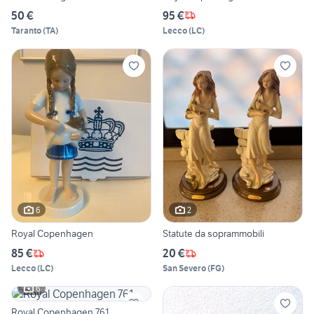
50 €
95 €
Taranto
(
TA
)
Lecco
(
LC
)
6
2
Royal Copenhagen
Statute da soprammobili
85 €
20 €
Lecco
(
LC
)
San Severo
(
FG
)
6
Royal Copenhagen 761