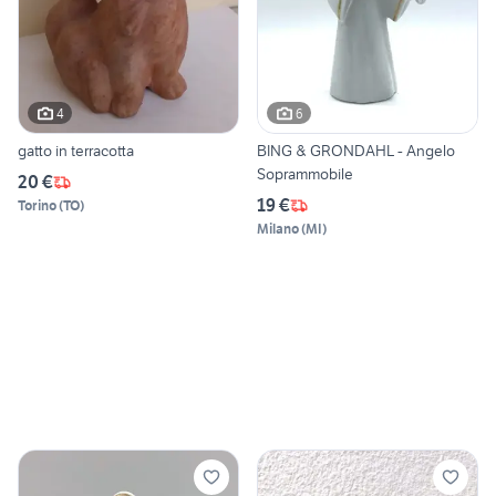
4
6
gatto in terracotta
BING & GRONDAHL - Angelo
Soprammobile
20 €
19 €
Torino
(
TO
)
Milano
(
MI
)