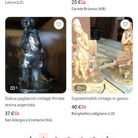
25 €
Lecco
(
LC
)
Carate Brianza
(
MB
)
5
4
Statua pagliaccio vintage firmata
Soprammobili vintage in gesso
resina argentata
40 €
37 €
Borghetto Lodigiano
(
LO
)
San Giorgio a Cremano
(
NA
)