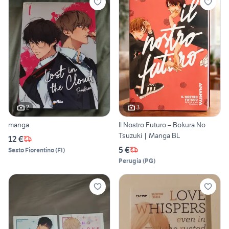
2
3
manga
Il Nostro Futuro – Bokura No
Tsuzuki | Manga BL
12 €
5 €
Sesto Fiorentino
(
FI
)
Perugia
(
PG
)