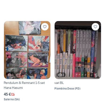
3
3
Pendulum & Remnant 1-5 set
vari BL
Hana Hasumi
Piombino Dese
(
PD
)
45 €
Salerno
(
SA
)