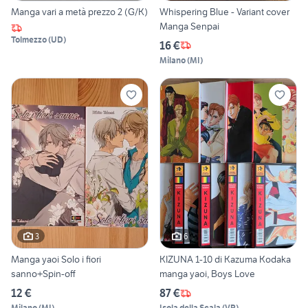
Manga vari a metà prezzo 2 (G/K)
Whispering Blue - Variant cover
Manga Senpai
Tolmezzo
(
UD
)
16 €
Milano
(
MI
)
3
6
Manga yaoi Solo i fiori
KIZUNA 1-10 di Kazuma Kodaka
sanno+Spin-off
manga yaoi, Boys Love
12 €
87 €
Milano
(
MI
)
Isola della Scala
(
VR
)