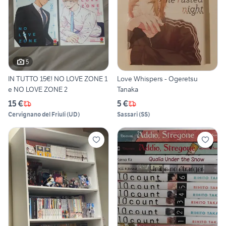
5
IN TUTTO 15€! NO LOVE ZONE 1
Love Whispers - Ogeretsu
e NO LOVE ZONE 2
Tanaka
15 €
5 €
Cervignano del Friuli
(
UD
)
Sassari
(
SS
)