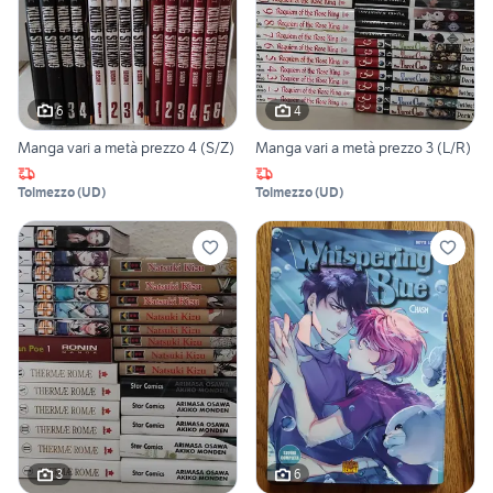
6
4
Manga vari a metà prezzo 4 (S/Z)
Manga vari a metà prezzo 3 (L/R)
Tolmezzo
(
UD
)
Tolmezzo
(
UD
)
3
6