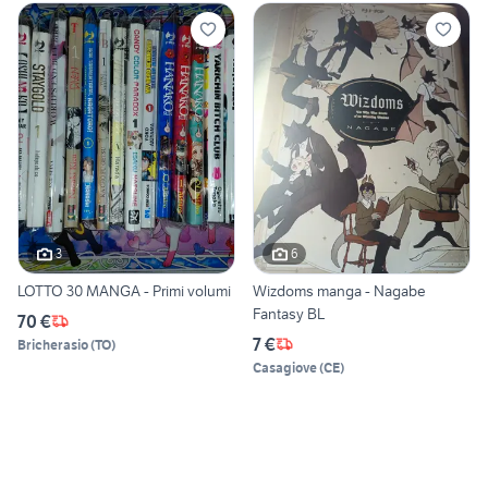
3
6
LOTTO 30 MANGA - Primi volumi
Wizdoms manga - Nagabe
Fantasy BL
70 €
7 €
Bricherasio
(
TO
)
Casagiove
(
CE
)