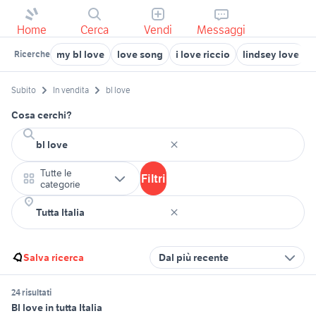
Home
Cerca
Vendi
Messaggi
my bl love
love song
i love riccio
lindsey love
Ricerche
Subito
In vendita
bl love
Cosa cerchi?
Tutte le
Filtri
categorie
Salva ricerca
Dal più recente
24 risultati
Bl love in tutta Italia