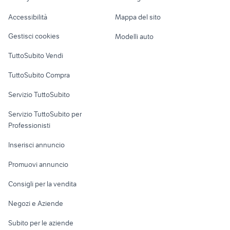
alfa 90
vendo cani sicilia
Caravan e Camper
Accessibilità
Mappa del sito
Loft, mansarde e
Veicoli commerciali
altro
Gestisci cookies
Modelli auto
Case vacanza
TuttoSubito Vendi
Uffici e Locali
TuttoSubito Compra
commerciali
Servizio TuttoSubito
elettronica
per la casa e la
sports e hobby
Servizio TuttoSubito per
persona
Informatica
Animali
Professionisti
Arredamento e
Console e
Accessori per
Casalinghi
Inserisci annuncio
Videogiochi
animali
Elettrodomestici
Promuovi annuncio
Audio/Video
Musica e Film
Giardino e Fai da te
Consigli per la vendita
Fotografia
Libri e Riviste
Abbigliamento e
Negozi e Aziende
Telefonia
Strumenti Musicali
Accessori
Subito per le aziende
Sports