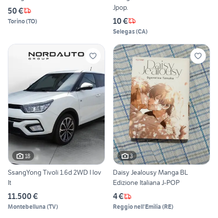
Jpop.
50 €
10 €
Torino
(
TO
)
Selegas
(
CA
)
18
3
SsangYong Tivoli 1.6d 2WD I lov
Daisy Jealousy Manga BL
It
Edizione Italiana J-POP
11.500 €
4 €
Montebelluna
(
TV
)
Reggio nell'Emilia
(
RE
)