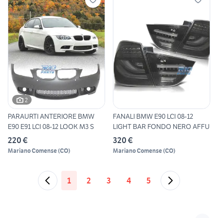
2
PARAURTI ANTERIORE BMW
FANALI BMW E90 LCI 08-12
E90 E91 LCI 08-12 LOOK M3 S
LIGHT BAR FONDO NERO AFFU
220 €
320 €
Mariano Comense
(
CO
)
Mariano Comense
(
CO
)
1
2
3
4
5