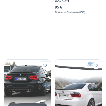
LOOK M4
95 €
Mariano Comense
(
CO
)