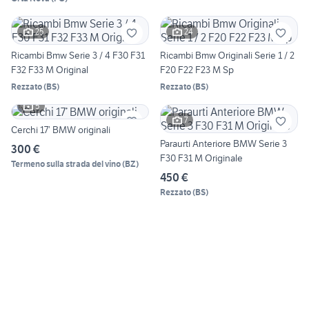
25
24
Ricambi Bmw Serie 3 / 4 F30 F31
Ricambi Bmw Originali Serie 1 / 2
F32 F33 M Original
F20 F22 F23 M Sp
Rezzato
(
BS
)
Rezzato
(
BS
)
5
7
Cerchi 17’ BMW originali
Paraurti Anteriore BMW Serie 3
300 €
F30 F31 M Originale
Termeno sulla strada del vino
(
BZ
)
450 €
Rezzato
(
BS
)