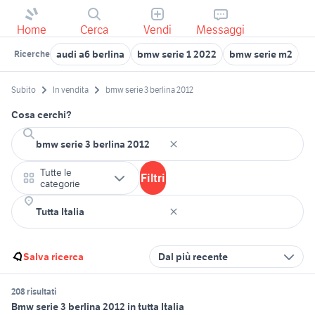
Home
Cerca
Vendi
Messaggi
audi a6 berlina
bmw serie 1 2022
bmw serie m2
p
Ricerche
Subito
In vendita
bmw serie 3 berlina 2012
Cosa cerchi?
Tutte le
Filtri
categorie
Salva ricerca
Dal più recente
208 risultati
Bmw serie 3 berlina 2012 in tutta Italia