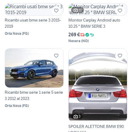
11
Ricambi usati bmw serie 3 2015-
Monitor Carplay Android auto
2019
10.25 " BMW SERIE 3
Orta Nova
(
FG
)
269 €
Novara
(
NO
)
Ricambi bmw serie 1 serie 5 serie
3 2012 al 2023
Orta Nova
(
FG
)
3
SPOILER ALETTONE BMW E90