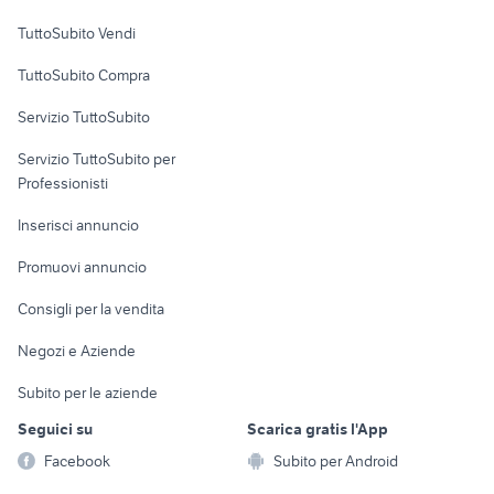
Case vacanza
TuttoSubito Vendi
Uffici e Locali
TuttoSubito Compra
commerciali
Servizio TuttoSubito
elettronica
per la casa e la
sports e hobby
Servizio TuttoSubito per
persona
Informatica
Animali
Professionisti
Arredamento e
Console e
Accessori per
Casalinghi
Inserisci annuncio
Videogiochi
animali
Elettrodomestici
Promuovi annuncio
Audio/Video
Musica e Film
Giardino e Fai da te
Consigli per la vendita
Fotografia
Libri e Riviste
Abbigliamento e
Negozi e Aziende
Telefonia
Strumenti Musicali
Accessori
Subito per le aziende
Sports
Tutto per i bambini
Seguici su
Scarica gratis l'App
Biciclette
Facebook
Subito per Android
Collezionismo