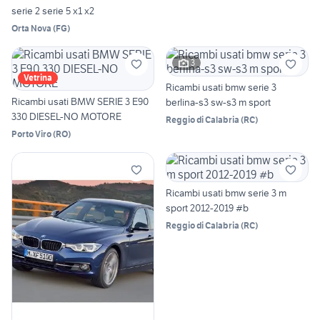
serie 2 serie 5 x1 x2
Orta Nova
(
FG
)
3
Vetrina
Ricambi usati bmw serie 3
Ricambi usati BMW SERIE 3 E90
berlina-s3 sw-s3 m sport
330 DIESEL-NO MOTORE
Reggio di Calabria
(
RC
)
Porto Viro
(
RO
)
Ricambi usati bmw serie 3 m
sport 2012-2019 #b
Reggio di Calabria
(
RC
)