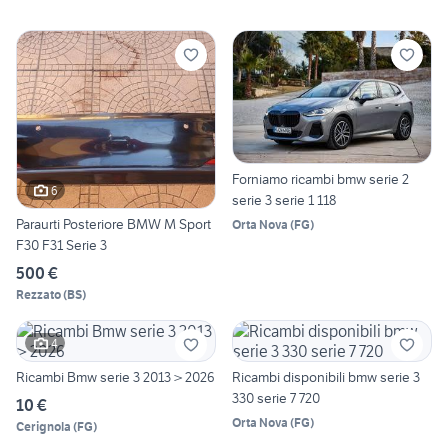
Forniamo ricambi bmw serie 2
6
serie 3 serie 1 118
Paraurti Posteriore BMW M Sport
Orta Nova
(
FG
)
F30 F31 Serie 3
500 €
Rezzato
(
BS
)
4
Ricambi Bmw serie 3 2013 > 2026
Ricambi disponibili bmw serie 3
330 serie 7 720
10 €
Orta Nova
(
FG
)
Cerignola
(
FG
)