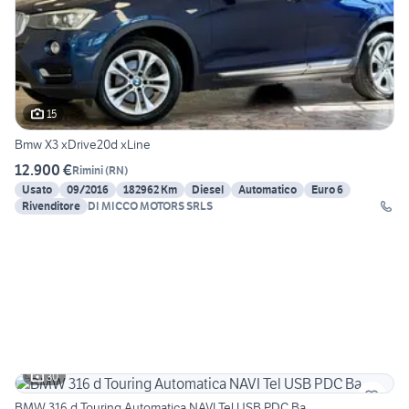
15
Bmw X3 xDrive20d xLine
12.900 €
Rimini
(
RN
)
Usato
09/2016
182962 Km
Diesel
Automatico
Euro 6
Rivenditore
DI MICCO MOTORS SRLS
30
BMW 316 d Touring Automatica NAVI Tel USB PDC Ba