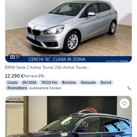
20
BMW Serie 2 Active Tourer 216i Active Tourer ...
12.290 €
Ferrara
(
FE
)
Usato
09/2016
76213 Km
Benzina
Manuale
Euro 6
Rivenditore
Autosalone Cavour