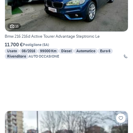
16
Bmw 216 216d Active Tourer Advantage Steptronic Le
11.700 €
Postiglione
(
SA
)
Usato
08/2016
99000 Km
Diesel
Automatico
Euro 6
Rivenditore
AUTO OCCASIONE