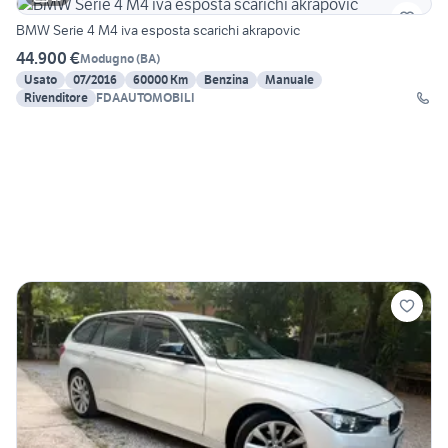
BMW Serie 4 M4 iva esposta scarichi akrapovic
44.900 €
Modugno
(
BA
)
Usato
07/2016
60000 Km
Benzina
Manuale
Rivenditore
FDAAUTOMOBILI