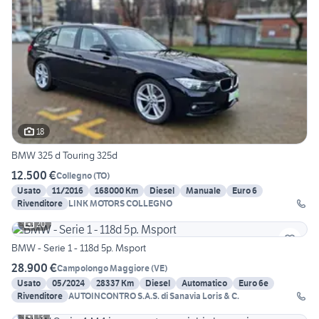
18
BMW 325 d Touring 325d
12.500 €
Collegno
(
TO
)
Usato
11/2016
168000 Km
Diesel
Manuale
Euro 6
Rivenditore
LINK MOTORS COLLEGNO
20
BMW - Serie 1 - 118d 5p. Msport
28.900 €
Campolongo Maggiore
(
VE
)
Usato
05/2024
28337 Km
Diesel
Automatico
Euro 6e
Rivenditore
AUTOINCONTRO S.A.S. di Sanavia Loris & C.
13