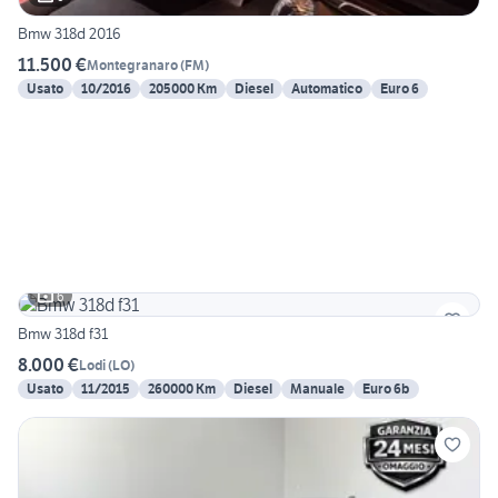
Bmw 318d 2016
11.500 €
Montegranaro
(
FM
)
Usato
10/2016
205000 Km
Diesel
Automatico
Euro 6
6
Bmw 318d f31
8.000 €
Lodi
(
LO
)
Usato
11/2015
260000 Km
Diesel
Manuale
Euro 6b