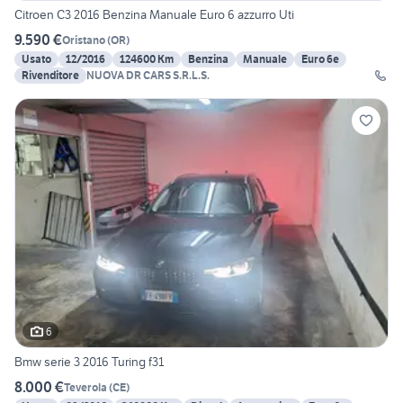
Citroen C3 2016 Benzina Manuale Euro 6 azzurro Uti
9.590 €
Oristano
(
OR
)
Usato
12/2016
124600 Km
Benzina
Manuale
Euro 6e
Rivenditore
NUOVA DR CARS S.R.L.S.
6
Bmw serie 3 2016 Turing f31
8.000 €
Teverola
(
CE
)