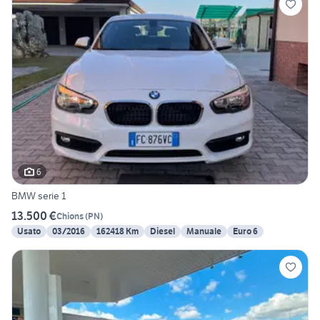
6
BMW serie 1
13.500 €
Chions
(
PN
)
Usato
03/2016
162418 Km
Diesel
Manuale
Euro 6