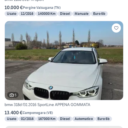
10.000 €
Pergine Valsugana
(
TN
)
Usato
12/2016
140000 Km
Diesel
Manuale
Euro 6b
5
bmw 318d f31 2016 SportLine APPENA GOMMATA
13.400 €
Camponogara
(
VE
)
Usato
02/2016
167000 Km
Diesel
Automatico
Euro 6b