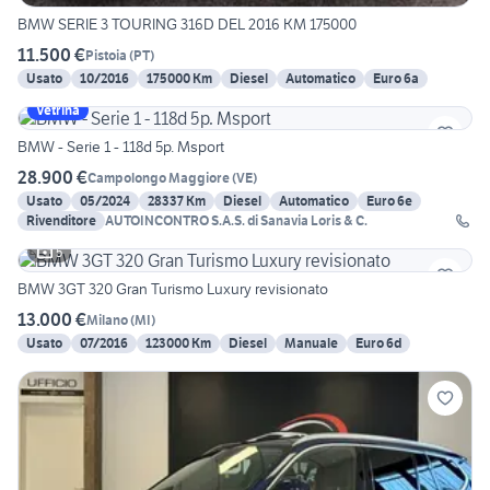
BMW SERIE 3 TOURING 316D DEL 2016 KM 175000
11.500 €
Pistoia
(
PT
)
Usato
10/2016
175000 Km
Diesel
Automatico
Euro 6a
Vetrina
BMW - Serie 1 - 118d 5p. Msport
28.900 €
Campolongo Maggiore
(
VE
)
Usato
05/2024
28337 Km
Diesel
Automatico
Euro 6e
Rivenditore
AUTOINCONTRO S.A.S. di Sanavia Loris & C.
5
BMW 3GT 320 Gran Turismo Luxury revisionato
13.000 €
Milano
(
MI
)
Usato
07/2016
123000 Km
Diesel
Manuale
Euro 6d