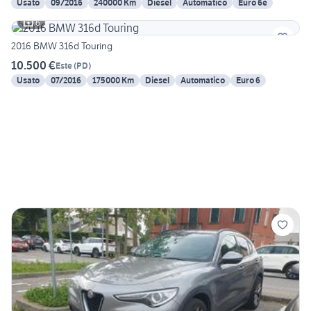
Usato
09/2016
240000 Km
Diesel
Automatico
Euro 6e
6
2016 BMW 316d Touring
10.500 €
Este
(
PD
)
Usato
07/2016
175000 Km
Diesel
Automatico
Euro 6