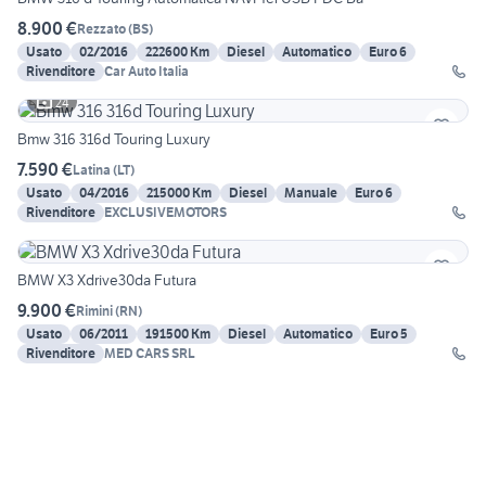
8.900 €
Rezzato
(
BS
)
Usato
02/2016
222600 Km
Diesel
Automatico
Euro 6
Rivenditore
Car Auto Italia
24
Bmw 316 316d Touring Luxury
7.590 €
Latina
(
LT
)
Usato
04/2016
215000 Km
Diesel
Manuale
Euro 6
Rivenditore
EXCLUSIVEMOTORS
BMW X3 Xdrive30da Futura
9.900 €
Rimini
(
RN
)
Usato
06/2011
191500 Km
Diesel
Automatico
Euro 5
Rivenditore
MED CARS SRL