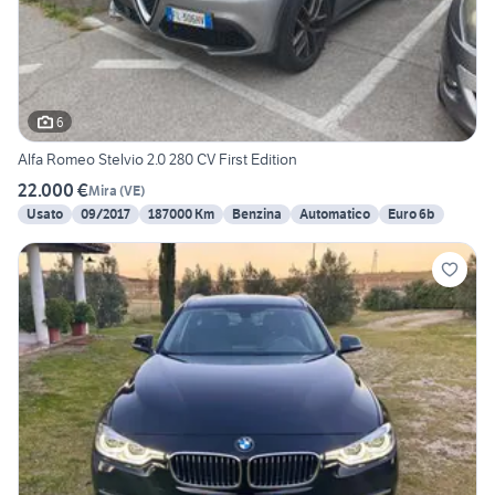
6
Alfa Romeo Stelvio 2.0 280 CV First Edition
22.000 €
Mira
(
VE
)
Usato
09/2017
187000 Km
Benzina
Automatico
Euro 6b