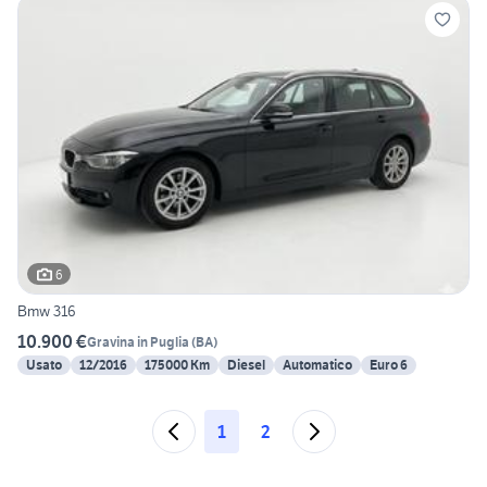
6
Bmw 316
10.900 €
Gravina in Puglia
(
BA
)
Usato
12/2016
175000 Km
Diesel
Automatico
Euro 6
1
2