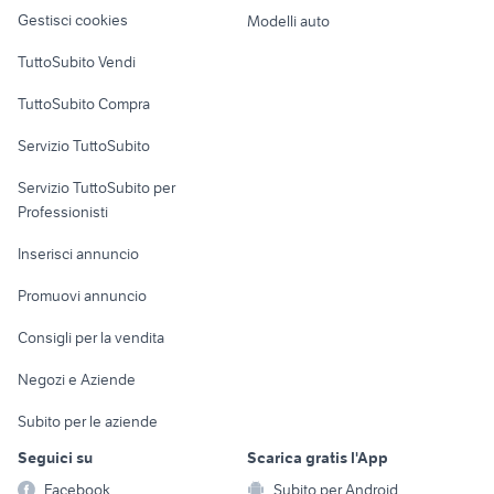
Veicoli commerciali
altro
Gestisci cookies
Modelli auto
Case vacanza
TuttoSubito Vendi
Uffici e Locali
TuttoSubito Compra
commerciali
Servizio TuttoSubito
elettronica
per la casa e la
sports e hobby
Servizio TuttoSubito per
persona
Informatica
Animali
Professionisti
Arredamento e
Console e
Accessori per
Casalinghi
Inserisci annuncio
Videogiochi
animali
Elettrodomestici
Promuovi annuncio
Audio/Video
Musica e Film
Giardino e Fai da te
Consigli per la vendita
Fotografia
Libri e Riviste
Abbigliamento e
Negozi e Aziende
Telefonia
Strumenti Musicali
Accessori
Subito per le aziende
Sports
Tutto per i bambini
Seguici su
Scarica gratis l'App
Biciclette
Facebook
Subito per Android