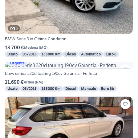
5
BMW Serie 3 in Ottime Condizion
13.700 €
Modena
(
MO
)
Usato
03/2016
138000 Km
Diesel
Automatico
Euro 6
Urgente
Bmw serie3 320d touring 190cv Garanzia - Perfetta
11.690 €
Ardea
(
RM
)
Usato
03/2016
155000 Km
Diesel
Manuale
Euro 6b