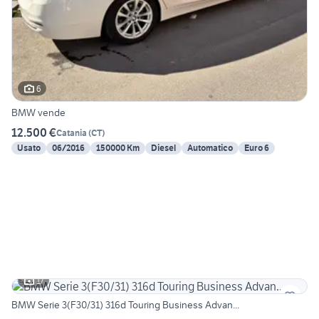
6
BMW vende
12.500 €
Catania
(
CT
)
Usato
06/2016
150000 Km
Diesel
Automatico
Euro 6
17
BMW Serie 3(F30/31) 316d Touring Business Advan...