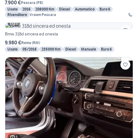
7.900 €
Pescara
(
PE
)
Usato
2016
208000 Km
Diesel
Automatico
Euro 6
Rivenditore
Vroom Pescara
5
Bmw 318d sincera ed onesta
9.980 €
Roma
(
RM
)
Usato
05/2016
235000 Km
Diesel
Manuale
Euro 6
6