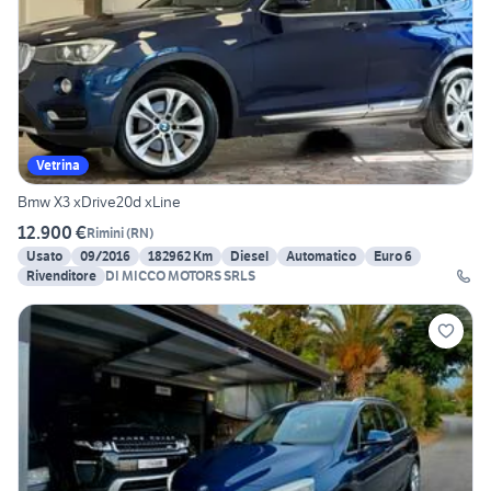
Vetrina
Bmw X3 xDrive20d xLine
12.900 €
Rimini
(
RN
)
Usato
09/2016
182962 Km
Diesel
Automatico
Euro 6
Rivenditore
DI MICCO MOTORS SRLS