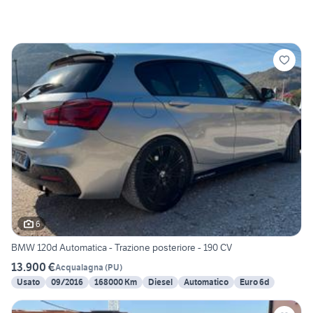
6
BMW 120d Automatica - Trazione posteriore - 190 CV
13.900 €
Acqualagna
(
PU
)
Usato
09/2016
168000 Km
Diesel
Automatico
Euro 6d