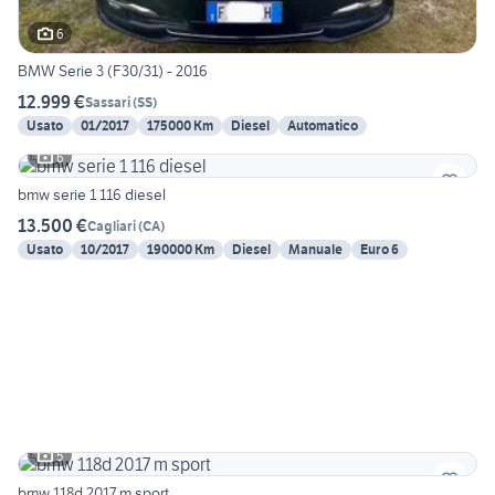
6
BMW Serie 3 (F30/31) - 2016
12.999 €
Sassari
(
SS
)
Usato
01/2017
175000 Km
Diesel
Automatico
6
bmw serie 1 116 diesel
13.500 €
Cagliari
(
CA
)
Usato
10/2017
190000 Km
Diesel
Manuale
Euro 6
5
bmw 118d 2017 m sport