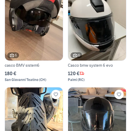
6
6
casco BMV sistem6
Casco bmw system 6 evo
180 €
120 €
San Giovanni Teatino
(
CH
)
Palmi
(
RC
)