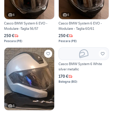
6
6
Casco BMW System 6 EVO -
Casco BMW System 6 EVO -
Modulare -Taglia 56/57
Modulare - Taglia 60/61
250 €
250 €
Pescara
(
PE
)
Pescara
(
PE
)
Casco BMW System 6 White
silver metallic
170 €
Bologna
(
BO
)
6