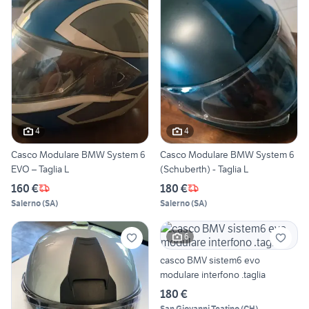
4
4
Casco Modulare BMW System 6
Casco Modulare BMW System 6
EVO – Taglia L
(Schuberth) - Taglia L
160 €
180 €
Salerno
(
SA
)
Salerno
(
SA
)
6
casco BMV sistem6 evo
modulare interfono .taglia
180 €
San Giovanni Teatino
(
CH
)