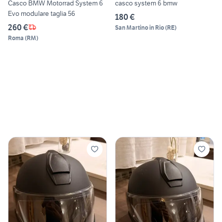
Casco BMW Motorrad System 6
casco system 6 bmw
Evo modulare taglia 56
180 €
260 €
San Martino in Rio
(
RE
)
Roma
(
RM
)