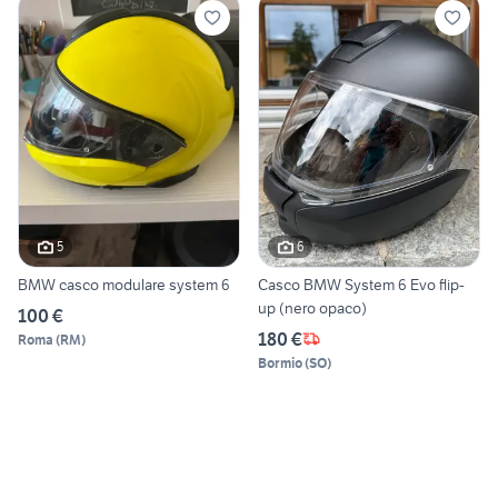
5
6
BMW casco modulare system 6
Casco BMW System 6 Evo flip-
up (nero opaco)
100 €
180 €
Roma
(
RM
)
Bormio
(
SO
)