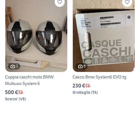
3
6
Coppia caschi moto BMW
Casco Bmw System6 EVO tg
Multiuso System 6
230 €
500 €
Grottaglie
(
TA
)
Scorze'
(
VE
)