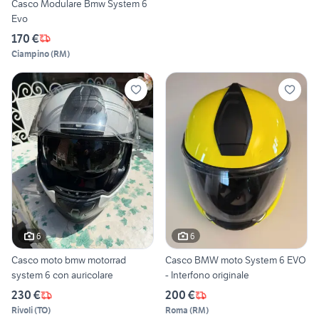
Casco Modulare Bmw System 6
Evo
170 €
Ciampino
(
RM
)
6
6
Casco moto bmw motorrad
Casco BMW moto System 6 EVO
system 6 con auricolare
- Interfono originale
230 €
200 €
Rivoli
(
TO
)
Roma
(
RM
)