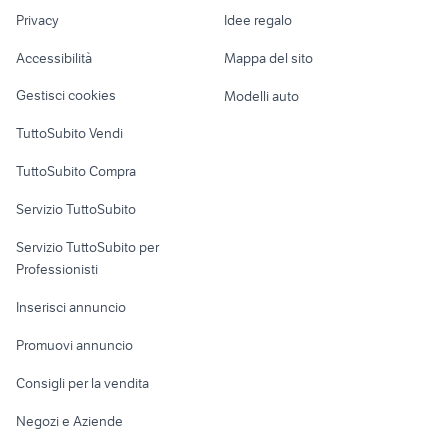
Nautica
lavoro
bmw serie x6
kenwood system
Privacy
Idee regalo
Garage e box
Caravan e Camper
Accessibilità
Mappa del sito
Loft, mansarde e
Veicoli commerciali
altro
Gestisci cookies
Modelli auto
Case vacanza
TuttoSubito Vendi
Uffici e Locali
TuttoSubito Compra
commerciali
Servizio TuttoSubito
elettronica
per la casa e la
sports e hobby
Servizio TuttoSubito per
persona
Informatica
Animali
Professionisti
Arredamento e
Console e
Accessori per
Casalinghi
Inserisci annuncio
Videogiochi
animali
Elettrodomestici
Promuovi annuncio
Audio/Video
Musica e Film
Giardino e Fai da te
Consigli per la vendita
Fotografia
Libri e Riviste
Abbigliamento e
Negozi e Aziende
Telefonia
Strumenti Musicali
Accessori