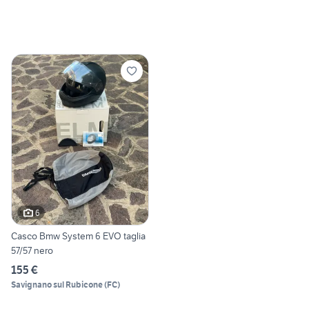
6
Casco Bmw System 6 EVO taglia
57/57 nero
155 €
Savignano sul Rubicone
(
FC
)