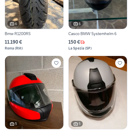
6
6
Bmw R1200RS
Casco BMW Systemhelm 6
11.190 €
150 €
Roma
(
RM
)
La Spezia
(
SP
)
5
5