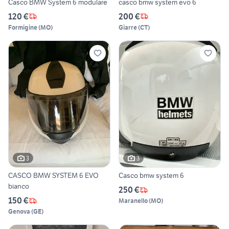
Casco BMW System 6 modulare
casco bmw system evo 6
120 €
200 €
Formigine
(
MO
)
Giarre
(
CT
)
3
3
CASCO BMW SYSTEM 6 EVO
Casco bmw system 6
bianco
250 €
150 €
Maranello
(
MO
)
Genova
(
GE
)