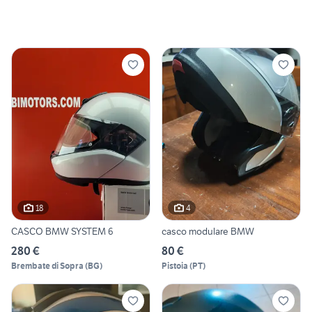
18
4
CASCO BMW SYSTEM 6
casco modulare BMW
280 €
80 €
Brembate di Sopra
(
BG
)
Pistoia
(
PT
)