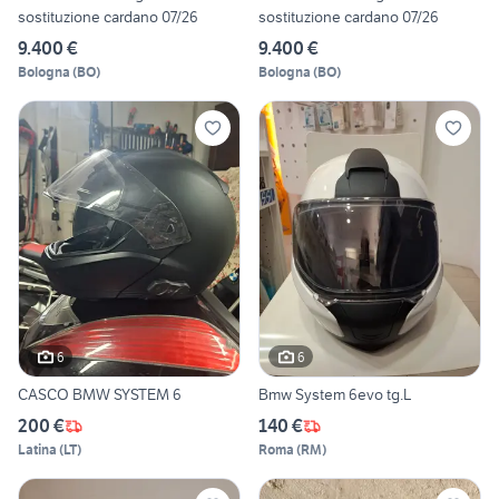
sostituzione cardano 07/26
sostituzione cardano 07/26
9.400 €
9.400 €
Bologna
(
BO
)
Bologna
(
BO
)
6
6
CASCO BMW SYSTEM 6
Bmw System 6evo tg.L
200 €
140 €
Latina
(
LT
)
Roma
(
RM
)