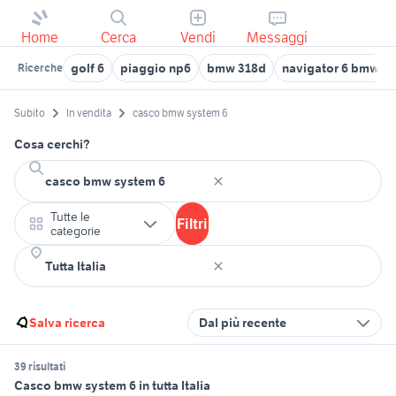
Home
Cerca
Vendi
Messaggi
golf 6
piaggio np6
bmw 318d
navigator 6 bmw us
Ricerche
Subito
In vendita
casco bmw system 6
Cosa cerchi?
Tutte le
Filtri
categorie
Salva ricerca
Dal più recente
39 risultati
Casco bmw system 6 in tutta Italia