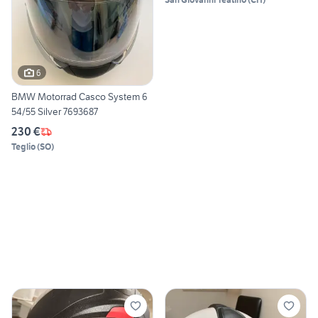
6
BMW Motorrad Casco System 6
54/55 Silver 7693687
230 €
Teglio
(
SO
)