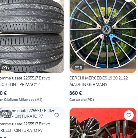
3
8
omme usate 2255517 Estivo
CERCHI MERCEDES 19 20 21 22
ICHELIN - PRIMACY 4 -
MADE IN GERMANY
0 €
860 €
an Giuliano Milanese
(
MI
)
Curtarolo
(
PD
)
2
omme usate 2255517 Estivo
IRELLI - CINTURATO P7