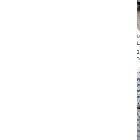
M
E
1
T