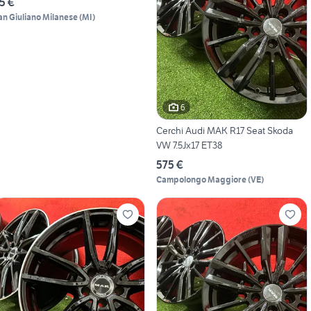
5 €
an Giuliano Milanese
(
MI
)
6
Cerchi Audi MAK R17 Seat Skoda
VW 7.5Jx17 ET38
575 €
Campolongo Maggiore
(
VE
)