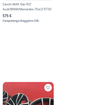
Cerchi MAK Vier R17
Audi/BMW/Mercedes 7.5Jx17 ET30
575 €
Campolongo Maggiore
(
VE
)