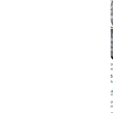
g
M
5
S
g
P