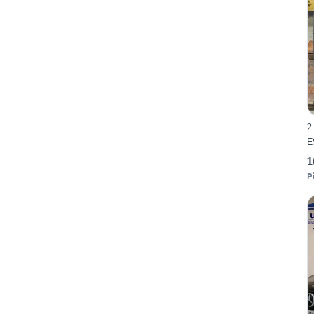
2
E
1
P