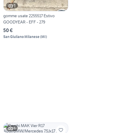
5
gomme usate 2255517 Estivo
GOODYEAR - EFF - 279
50 €
San Giuliano Milanese
(
MI
)
6