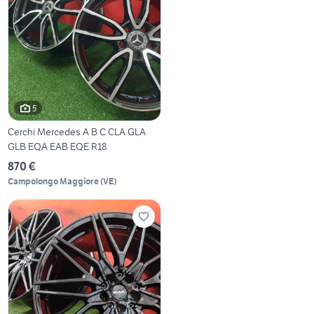
5
Cerchi Mercedes A B C CLA GLA
GLB EQA EAB EQE R18
870 €
Campolongo Maggiore
(
VE
)