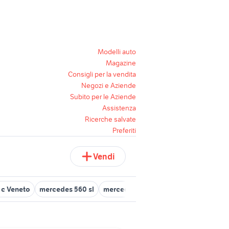
Modelli auto
Magazine
Consigli per la vendita
Negozi e Aziende
Subito per le Aziende
Assistenza
Ricerche salvate
Preferiti
Vendi
 c Veneto
mercedes 560 sl
mercedes usate torino
mercedes k