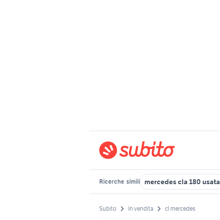
mercedes cla 180 usata
Ricerche
simili
Subito
In vendita
cl mercedes