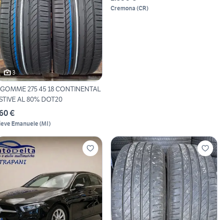
Cremona
(
CR
)
3
 GOMME 275 45 18 CONTINENTAL
STIVE AL 80% DOT20
60 €
ieve Emanuele
(
MI
)