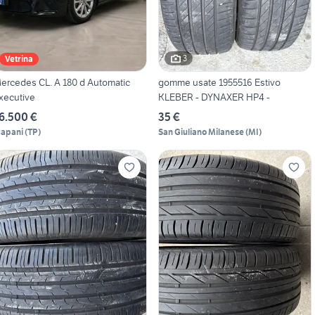
3
Vetrina
ercedes CL. A 180 d Automatic
gomme usate 1955516 Estivo
xecutive
KLEBER - DYNAXER HP4 -
6.500 €
35 €
rapani
(
TP
)
San Giuliano Milanese
(
MI
)