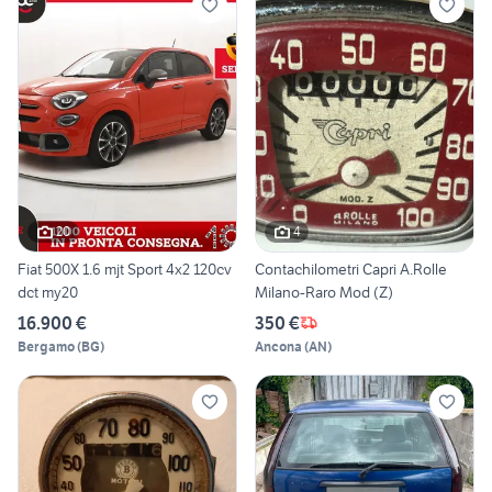
20
4
Fiat 500X 1.6 mjt Sport 4x2 120cv
Contachilometri Capri A.Rolle
dct my20
Milano-Raro Mod (Z)
16.900 €
350 €
Bergamo
(
BG
)
Ancona
(
AN
)