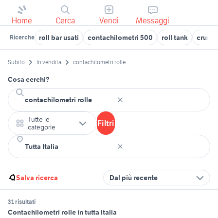
Home
Cerca
Vendi
Messaggi
roll bar usati
contachilometri 500
roll tank
crusco
Ricerche
Subito
In vendita
contachilometri rolle
Cosa cerchi?
Tutte le
Filtri
categorie
Salva ricerca
Dal più recente
31 risultati
Contachilometri rolle in tutta Italia