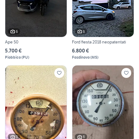
6
6
Ape 50
Ford fiesta 2018 neopatentati
5.700 €
6.800 €
Piobbico
(
PU
)
Fosdinovo
(
MS
)
3
6