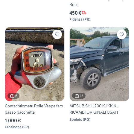
Rolle
450 €
Fidenza
(
PR
)
6
13
Contachilometri Rolle Vespa faro
MITSUBISHI L200 KJ KK KL
basso bacchetta
RICAMBI ORIGINALI USATI
Spoleto
(
PG
)
1.000 €
Frosinone
(
FR
)