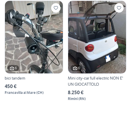
6
6
bici tandem
Mini city-car full electric NON E'
UN GIOCATTOLO
450 €
8.250 €
Francavilla al Mare
(
CH
)
Rimini
(
RN
)