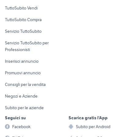
Case vacanza
TuttoSubito Vendi
Uffici e Locali
TuttoSubito Compra
commerciali
Servizio TuttoSubito
elettronica
per la casa e la
sports e hobby
Servizio TuttoSubito per
persona
Informatica
Animali
Professionisti
Arredamento e
Console e
Accessori per
Casalinghi
Inserisci annuncio
Videogiochi
animali
Elettrodomestici
Promuovi annuncio
Audio/Video
Musica e Film
Giardino e Fai da te
Consigli per la vendita
Fotografia
Libri e Riviste
Abbigliamento e
Negozi e Aziende
Telefonia
Strumenti Musicali
Accessori
Subito per le aziende
Sports
Tutto per i bambini
Seguici su
Scarica gratis l'App
Biciclette
Facebook
Subito per Android
Collezionismo