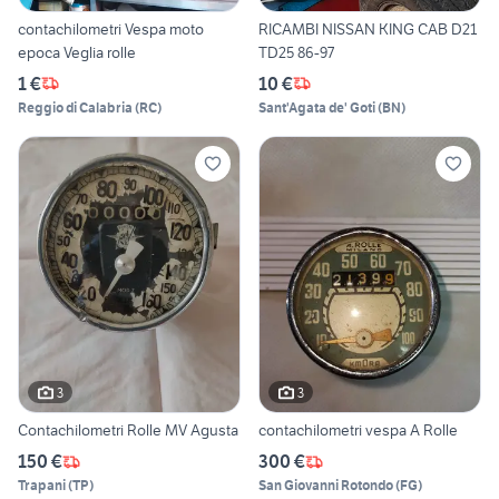
contachilometri Vespa moto
RICAMBI NISSAN KING CAB D21
epoca Veglia rolle
TD25 86-97
1 €
10 €
Reggio di Calabria
(
RC
)
Sant'Agata de' Goti
(
BN
)
3
3
Contachilometri Rolle MV Agusta
contachilometri vespa A Rolle
150 €
300 €
Trapani
(
TP
)
San Giovanni Rotondo
(
FG
)