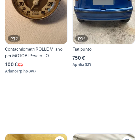
2
6
Contachilometri ROLLE Milano
Fiat punto
per MOTOBI Pesaro - O
750 €
100 €
Aprilia
(
LT
)
Ariano Irpino
(
AV
)