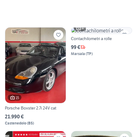
4
Contachilometri a rolle
99 €
Marsala
(
TP
)
15
Porsche Boxster 2.7i 24V cat
21.990 €
Castenedolo
(
BS
)