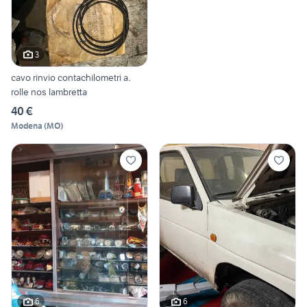
3
cavo rinvio contachilometri a.
rolle nos lambretta
40 €
Modena
(
MO
)
6
6