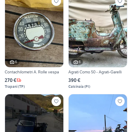
6
6
Contachilometri A. Rolle vespa
Agrati Como 50 - Agrati-Garelli
270 €
390 €
Trapani
(
TP
)
Calcinaia
(
PI
)