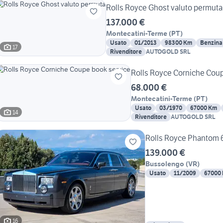
Rolls Royce Ghost valuto permuta
137.000 €
Montecatini-Terme
(
PT
)
Usato
01/2013
98300 Km
Benzina
17
Rivenditore
AUTOGOLD SRL
Rolls Royce Corniche Cou
68.000 €
Montecatini-Terme
(
PT
)
Usato
03/1970
67000 Km
14
Rivenditore
AUTOGOLD SRL
Rolls Royce Phantom 
139.000 €
Bussolengo
(
VR
)
Usato
11/2009
67000
16