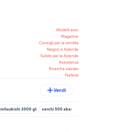
Modelli auto
Magazine
Consigli per la vendita
Negozi e Aziende
Subito per le Aziende
Assistenza
Ricerche salvate
Preferiti
Vendi
mitsubishi 3000 gt
cerchi 500 abarth 17 usati
alfa 164 auto
fo