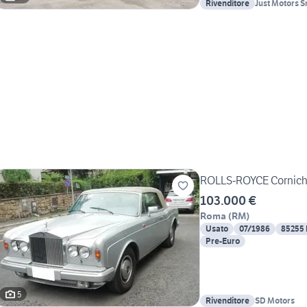
Rivenditore
Just Motors Sr
ROLLS-ROYCE Cornich
103.000 €
Roma
(
RM
)
Usato
07/1986
85255
Pre-Euro
5
Rivenditore
SD Motors