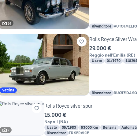
14
Rivenditore
AUTO IMELIO s
Rolls Royce Silver Wr
29.000 €
Reggio nell'Emilia
(
RE
)
Usato
01/1970
11829
Vetrina
Rivenditore
RUOTE DA S
Rolls Royce silver spur
15.000 €
Napoli
(
NA
)
Usato
05/1983
53000 Km
Benzina
Automat
7
Rivenditore
FR SERVICE