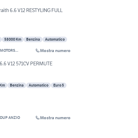
raith 6.6 V12 RESTYLING FULL
58000 Km
Benzina
Automatico
Mostra numero
 MOTORS
LTIBRAND
6.6 V12 571CV PERMUTE
 Km
Benzina
Automatico
Euro 5
Mostra numero
ROUP ANZIO