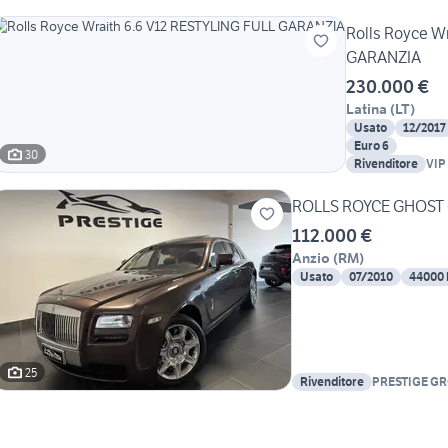
Rolls Royce W
GARANZIA
230.000 €
Latina
(
LT
)
Usato
12/2017
Euro 6
30
Rivenditore
VIP
MU
ROLLS ROYCE GHOST 
112.000 €
Anzio
(
RM
)
Usato
07/2010
44000
25
Rivenditore
PRESTIGE G