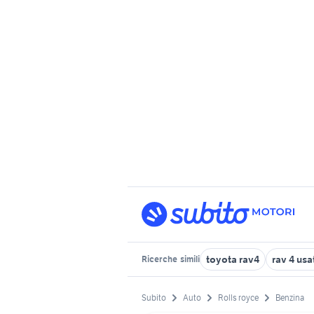
toyota rav4
rav 4 us
Ricerche
simili
Subito
Auto
Rolls royce
Benzina