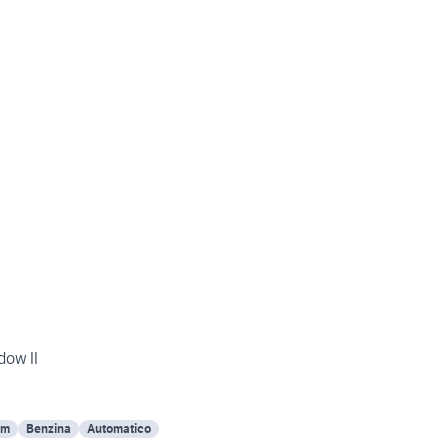
dow II
Km
Benzina
Automatico