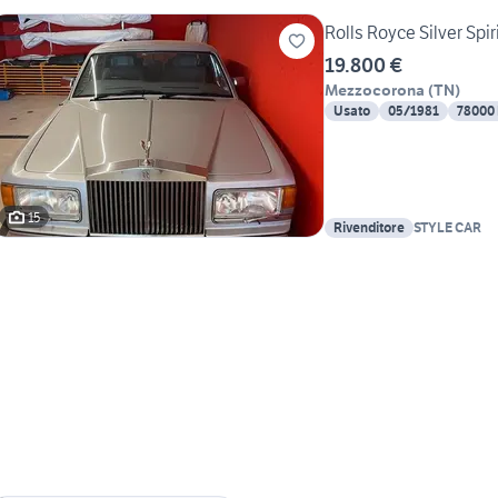
Rolls Royce Silver Spiri
19.800 €
Mezzocorona
(
TN
)
Usato
05/1981
78000
15
Rivenditore
STYLE CAR