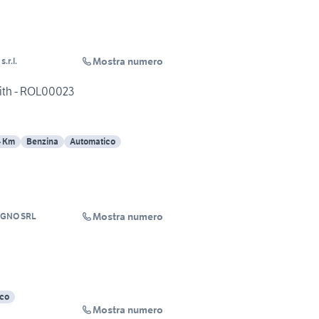
Mostra numero
.r.l.
aith - ROL00023
4 Km
Benzina
Automatico
Mostra numero
OGNO SRL
ico
Mostra numero