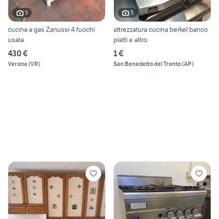
5
5
cucina a gas Zanussi 4 fuochi
attrezzatura cucina berkel banco
usata
piatti e altro
430 €
1 €
Verona
(
VR
)
San Benedetto del Tronto
(
AP
)