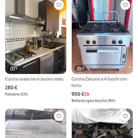
6
6
Cucina usata ma in buono stato
Cucina Zanussi a 4 fuochi con
forno
280 €
900 €
Fossano
(
CN
)
Bellaria-Igea Marina
(
RN
)