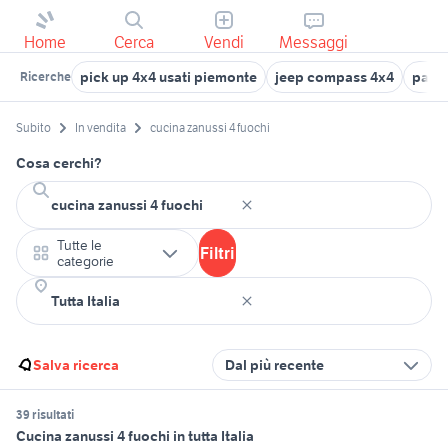
Home
Cerca
Vendi
Messaggi
pick up 4x4 usati piemonte
jeep compass 4x4
panda
Ricerche
Subito
In vendita
cucina zanussi 4 fuochi
Cosa cerchi?
Tutte le
Filtri
categorie
Salva ricerca
Dal più recente
39 risultati
Cucina zanussi 4 fuochi in tutta Italia