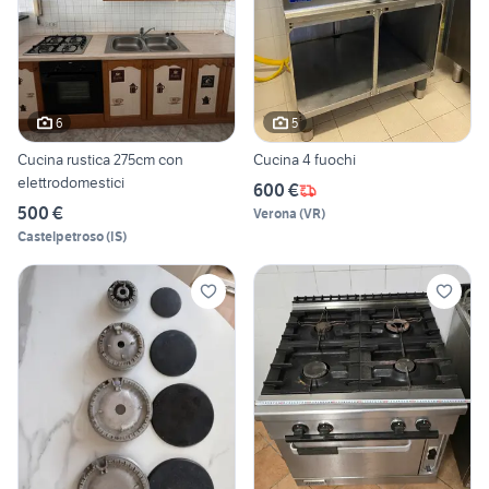
6
5
Cucina rustica 275cm con
Cucina 4 fuochi
elettrodomestici
600 €
500 €
Verona
(
VR
)
Castelpetroso
(
IS
)