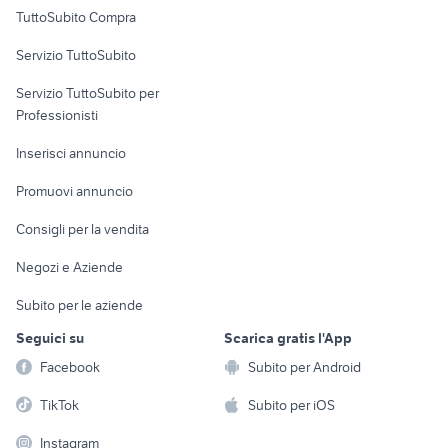
Uffici e Locali
TuttoSubito Compra
commerciali
Servizio TuttoSubito
elettronica
per la casa e la
sports e hobby
Servizio TuttoSubito per
persona
Informatica
Animali
Professionisti
Arredamento e
Console e
Accessori per
Casalinghi
Inserisci annuncio
Videogiochi
animali
Elettrodomestici
Promuovi annuncio
Audio/Video
Musica e Film
Giardino e Fai da te
Consigli per la vendita
Fotografia
Libri e Riviste
Abbigliamento e
Negozi e Aziende
Telefonia
Strumenti Musicali
Accessori
Subito per le aziende
Sports
Tutto per i bambini
Seguici su
Scarica gratis l'App
Biciclette
Facebook
Subito per Android
Collezionismo
TikTok
Subito per iOS
Instagram