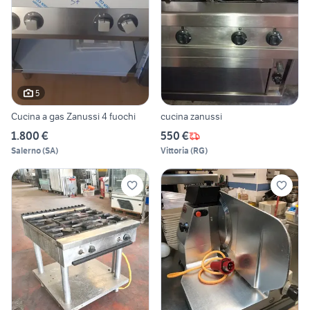
5
Cucina a gas Zanussi 4 fuochi
cucina zanussi
1.800 €
550 €
Salerno
(
SA
)
Vittoria
(
RG
)