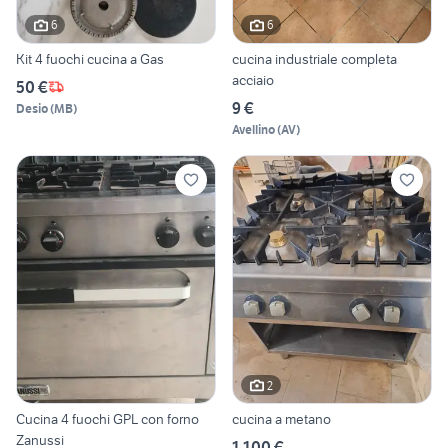
6
6
Kit 4 fuochi cucina a Gas
cucina industriale completa
acciaio
50 €
9 €
Desio
(
MB
)
Avellino
(
AV
)
2
Cucina 4 fuochi GPL con forno
cucina a metano
Zanussi
1.100 €