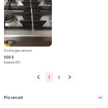
2
Cucina gas zanussi
500 €
Catania
(
CT
)
1
2
Più cercati
Correlati
Richerche simili
Suggerimenti