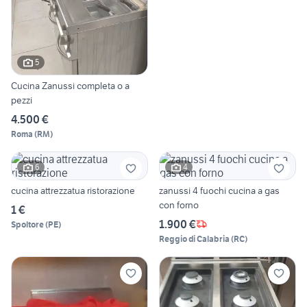
5
Cucina Zanussi completa o a
pezzi
4.500 €
Roma
(
RM
)
6
4
cucina attrezzatua ristorazione
zanussi 4 fuochi cucina a gas
con forno
1 €
1.900 €
Spoltore
(
PE
)
Reggio di Calabria
(
RC
)