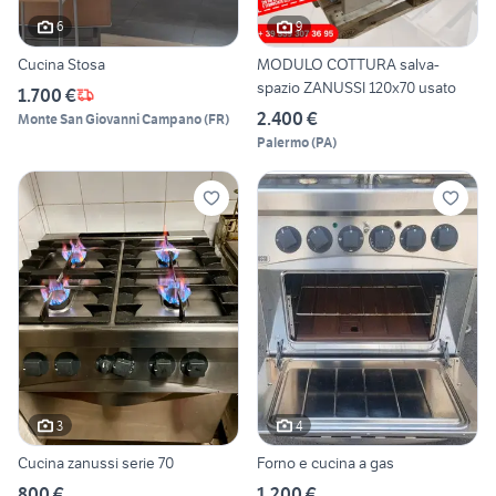
6
9
Cucina Stosa
MODULO COTTURA salva-
spazio ZANUSSI 120x70 usato
1.700 €
2.400 €
Monte San Giovanni Campano
(
FR
)
Palermo
(
PA
)
3
4
Cucina zanussi serie 70
Forno e cucina a gas
800 €
1.200 €