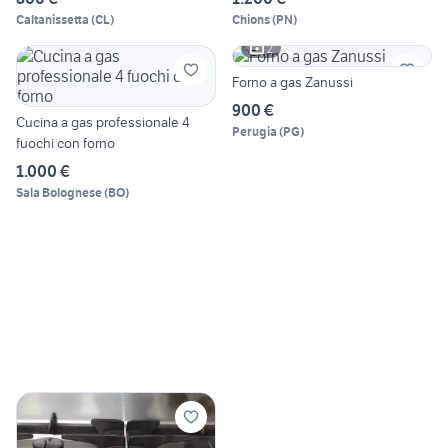
Caltanissetta
(
CL
)
Chions
(
PN
)
2
Forno a gas Zanussi
900 €
Cucina a gas professionale 4
Perugia
(
PG
)
fuochi con forno
1.000 €
Sala Bolognese
(
BO
)