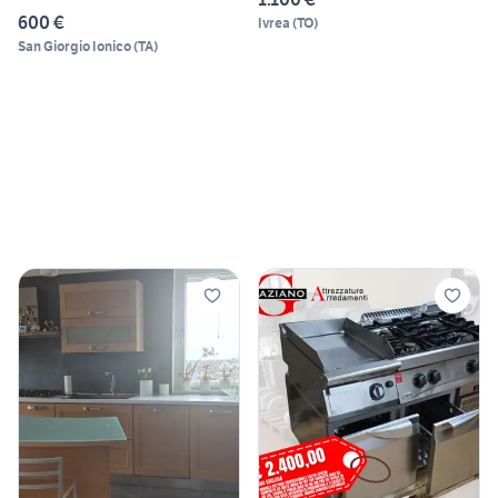
600 €
Ivrea
(
TO
)
San Giorgio Ionico
(
TA
)