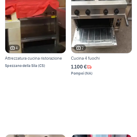
4
2
Attrezzatura cucina ristorazione
Cucina 4 fuochi
Spezzano della Sila
(
CS
)
1.100 €
Pompei
(
NA
)