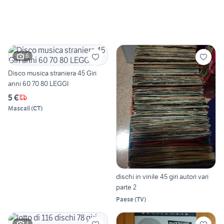
6
Disco musica straniera 45 Giri
anni 60 70 80 LEGGI
5 €
Mascali
(
CT
)
dischi in vinile 45 giri autori vari
parte 2
Paese
(
TV
)
4