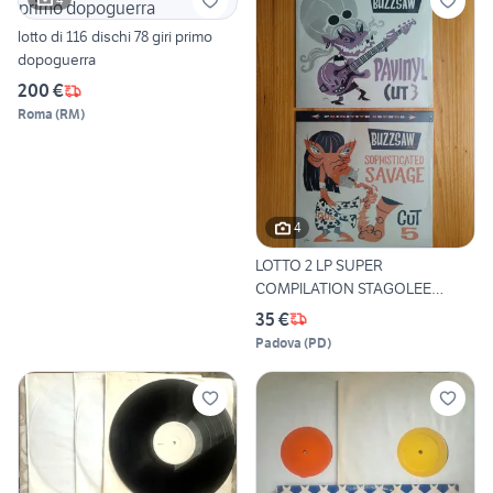
lotto di 116 dischi 78 giri primo
dopoguerra
200 €
Roma
(
RM
)
4
LOTTO 2 LP SUPER
COMPILATION STAGOLEE
ROCK & ROLL
35 €
Padova
(
PD
)