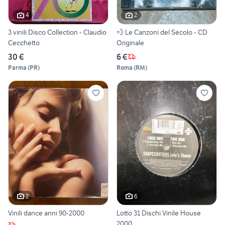
4
2
3 vinili Disco Collection - Claudio
💨 Le Canzoni del Secolo - CD
Cecchetto
Originale
30 €
6 €
Parma
(
PR
)
Roma
(
RM
)
2
6
Vinili dance anni 90-2000
Lotto 31 Dischi Vinile House
2000