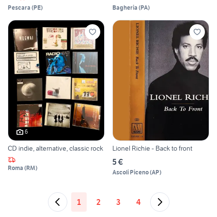
Pescara
(
PE
)
Bagheria
(
PA
)
6
CD indie, alternative, classic rock
Lionel Richie - Back to front
5 €
Roma
(
RM
)
Ascoli Piceno
(
AP
)
1
2
3
4