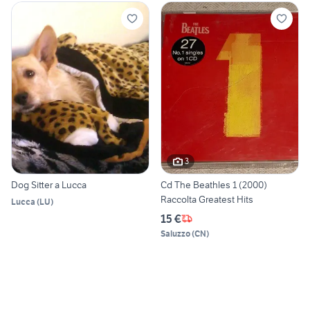
3
Dog Sitter a Lucca
Cd The Beathles 1 (2000)
Raccolta Greatest Hits
Lucca
(
LU
)
15 €
Saluzzo
(
CN
)