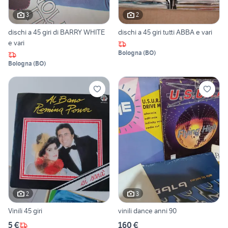
3
2
dischi a 45 giri di BARRY WHITE
dischi a 45 giri tutti ABBA e vari
e vari
Bologna
(
BO
)
Bologna
(
BO
)
2
3
Vinili 45 giri
vinili dance anni 90
5 €
160 €