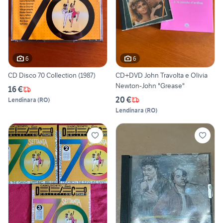
6
6
CD Disco 70 Collection (1987)
CD+DVD John Travolta e Olivia
Newton-John "Grease"
16 €
20 €
Lendinara
(
RO
)
Lendinara
(
RO
)