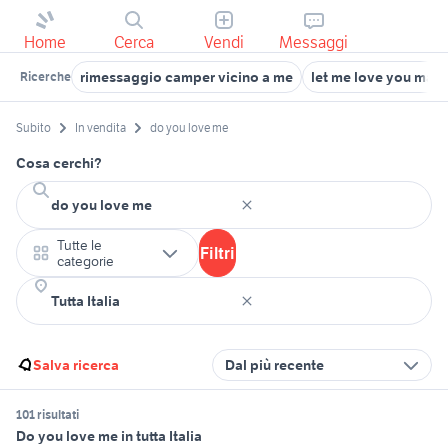
Home
Cerca
Vendi
Messaggi
rimessaggio camper vicino a me
let me love you mari
Ricerche
Subito
In vendita
do you love me
Cosa cerchi?
Tutte le
Filtri
categorie
Salva ricerca
Dal più recente
101 risultati
Do you love me in tutta Italia