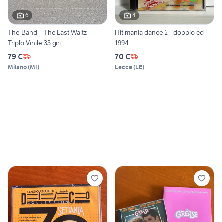
6
4
The Band – The Last Waltz |
Hit mania dance 2 - doppio cd
Triplo Vinile 33 giri
1994
79 €
70 €
Milano
(
MI
)
Lecce
(
LE
)