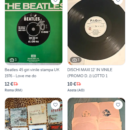
3
3
Beatles 45 giri vinile stampa UK
DISCHI MAXI 12’ IN VINILE
1976 - Love me do
(PROMO D. J) LOTTO 1
12 €
10 €
Roma
(
RM
)
Aosta
(
AO
)