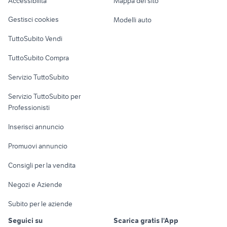
Accessibilità
Mappa del sito
Loft, mansarde e
Veicoli commerciali
seconda mano Edolo
tesla model s usata
altro
Gestisci cookies
Modelli auto
Case vacanza
TuttoSubito Vendi
Uffici e Locali
TuttoSubito Compra
commerciali
Servizio TuttoSubito
elettronica
per la casa e la
sports e hobby
Servizio TuttoSubito per
persona
Informatica
Animali
Professionisti
Arredamento e
Console e
Accessori per
Casalinghi
Inserisci annuncio
Videogiochi
animali
Elettrodomestici
Promuovi annuncio
Audio/Video
Musica e Film
Giardino e Fai da te
Consigli per la vendita
Fotografia
Libri e Riviste
Abbigliamento e
Negozi e Aziende
Telefonia
Strumenti Musicali
Accessori
Subito per le aziende
Sports
Tutto per i bambini
Seguici su
Scarica gratis l'App