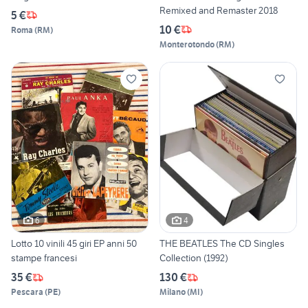
Remixed and Remaster 2018
5 €
10 €
Roma
(
RM
)
Monterotondo
(
RM
)
6
4
Lotto 10 vinili 45 giri EP anni 50
THE BEATLES The CD Singles
stampe francesi
Collection (1992)
35 €
130 €
Pescara
(
PE
)
Milano
(
MI
)