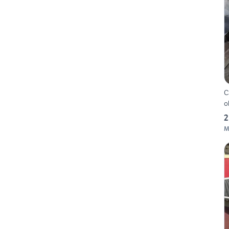
C
o
2
M