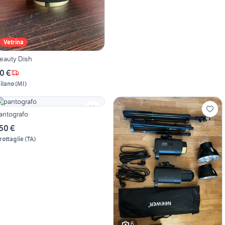
Vetrina
eauty Dish
0 €
ilano
(
MI
)
antografo
50 €
rottaglie
(
TA
)
6