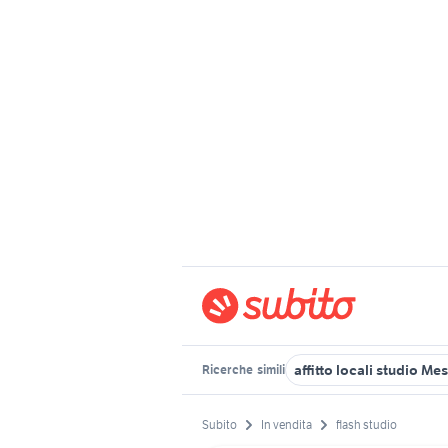
affitto locali studio Me
Ricerche
simili
Subito
In vendita
flash studio