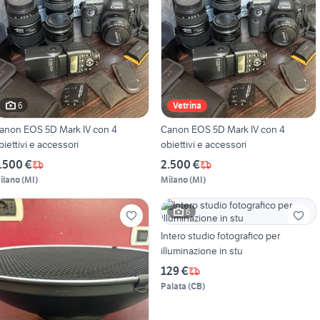
6
Vetrina
anon EOS 5D Mark IV con 4
Canon EOS 5D Mark IV con 4
biettivi e accessori
obiettivi e accessori
.500 €
2.500 €
ilano
(
MI
)
Milano
(
MI
)
6
Intero studio fotografico per
illuminazione in stu
129 €
Palata
(
CB
)