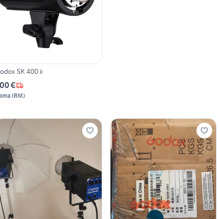
odox SK 400 ii
00 €
oma
(
RM
)