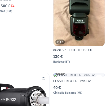
.500 €
oma
(
RM
)
2
nikon SPEEDLIGHT SB-900
130 €
Barletta
(
BT
)
6
FLASH TRIGGER Titan-Pro
40 €
Cinisello Balsamo
(
MI
)