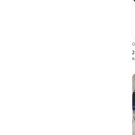
G
2
R