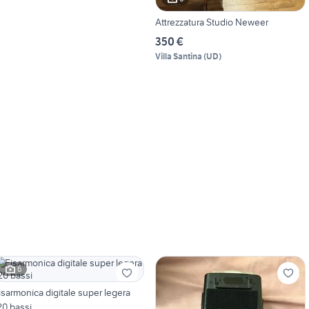
Attrezzatura Studio Neweer
350 €
Villa Santina
(
UD
)
6
isarmonica digitale super legera
20 bassi