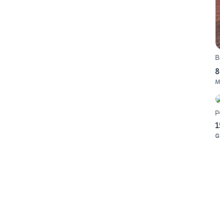
B
8
M
p
1
G