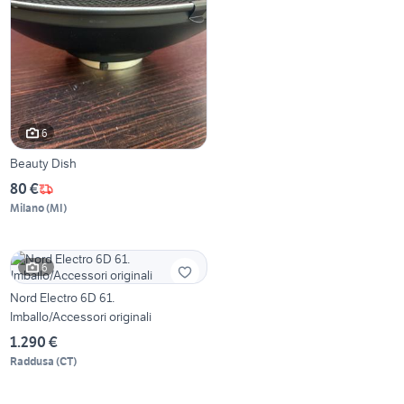
6
Beauty Dish
80 €
Milano
(
MI
)
6
Nord Electro 6D 61.
Imballo/Accessori originali
1.290 €
Raddusa
(
CT
)