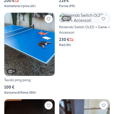
200 €
219 €
Monteforte Irpino
(
AV
)
Parma
(
PR
)
6
Nintendo Switch OLED + Game +
Accessori
230 €
Rieti
(
RI
)
4
Tavolo ping pong
100 €
Genzano di Roma
(
RM
)