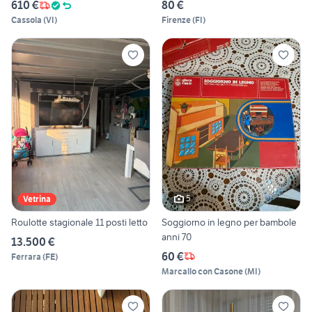
610 €
80 €
Cassola
(
VI
)
Firenze
(
FI
)
5
Vetrina
Roulotte stagionale 11 posti letto
Soggiorno in legno per bambole
anni 70
13.500 €
60 €
Ferrara
(
FE
)
Marcallo con Casone
(
MI
)