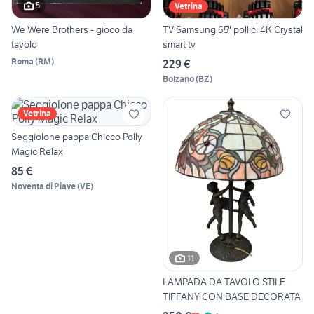
5
Vetrina
We Were Brothers - gioco da
TV Samsung 65" pollici 4K Crystal
tavolo
smart tv
Roma
(
RM
)
229 €
Bolzano
(
BZ
)
Vetrina
Seggiolone pappa Chicco Polly
Magic Relax
85 €
Noventa di Piave
(
VE
)
11
LAMPADA DA TAVOLO STILE
TIFFANY CON BASE DECORATA