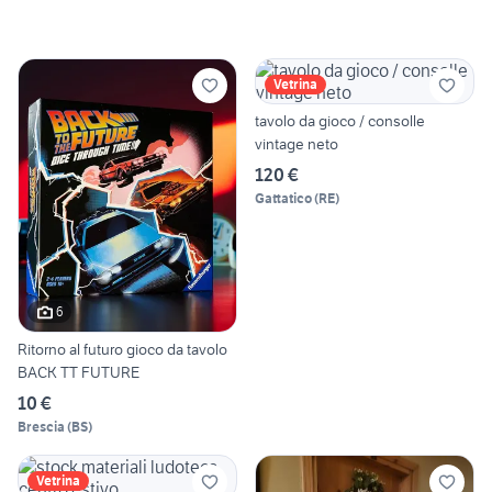
Vetrina
tavolo da gioco / consolle
vintage neto
120 €
Gattatico
(
RE
)
6
Ritorno al futuro gioco da tavolo
BACK TT FUTURE
10 €
Brescia
(
BS
)
Vetrina