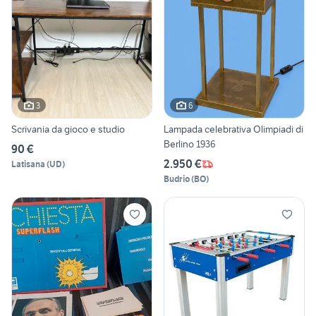
3
6
Scrivania da gioco e studio
Lampada celebrativa Olimpiadi di
Berlino 1936
90 €
2.950 €
Latisana
(
UD
)
Budrio
(
BO
)