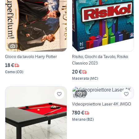
3
Gioco da tavolo Harry Potter
Risiko, Giochi da Tavolo, Risiko
Classico 2023
18 €
20 €
Como
(
CO
)
Macerata
(
MC
)
5
Videoproiettore Laser 4K JMGO
780 €
Merano
(
BZ
)