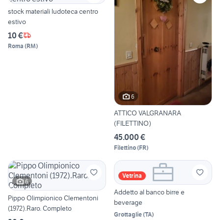
stock materiali ludoteca centro
estivo
10 €
Roma
(
RM
)
6
ATTICO VALGRANARA
(FILETTINO)
45.000 €
Filettino
(
FR
)
Vetrina
6
Addetto al banco birre e
Pippo Olimpionico Clementoni
beverage
(1972).Raro. Completo
Grottaglie
(
TA
)