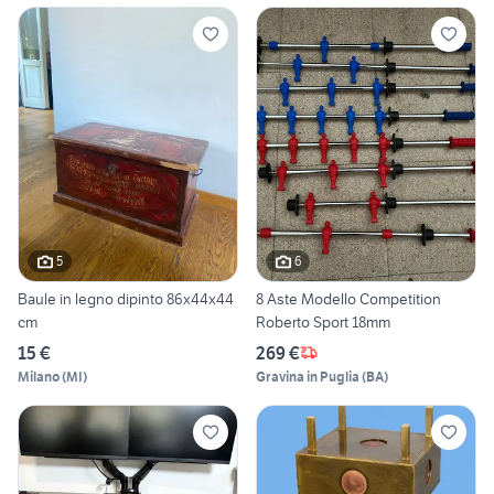
5
6
Baule in legno dipinto 86x44x44
8 Aste Modello Competition
cm
Roberto Sport 18mm
15 €
269 €
Milano
(
MI
)
Gravina in Puglia
(
BA
)