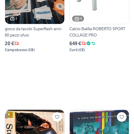
3
4
gioco da tavolo Superflash anni
Calcio Balilla ROBERTO SPORT
80 pezzi sfusi
COLLAGE PRO
20 €
649 €
Campobasso
(
CB
)
Curti
(
CE
)