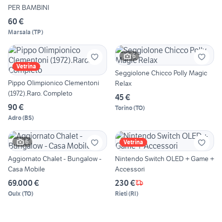
PER BAMBINI
60 €
Marsala
(
TP
)
6
Vetrina
Seggiolone Chicco Polly Magic
Pippo Olimpionico Clementoni
Relax
(1972).Raro. Completo
45 €
90 €
Torino
(
TO
)
Adro
(
BS
)
6
Vetrina
Aggiornato Chalet - Bungalow -
Nintendo Switch OLED + Game +
Casa Mobile
Accessori
69.000 €
230 €
Oulx
(
TO
)
Rieti
(
RI
)