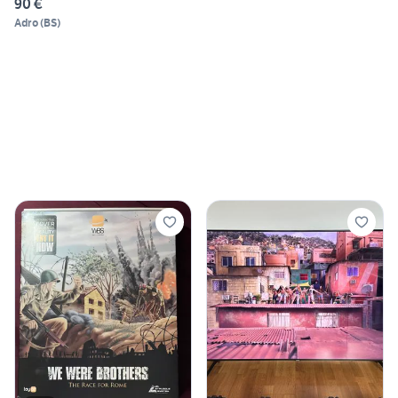
90 €
Adro
(
BS
)