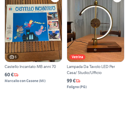
6
Vetrina
Castello Incantato MB anni 70
Lampada Da Tavolo LED Per
Casa/ Studio/Ufficio
60 €
99 €
Marcallo con Casone
(
MI
)
Foligno
(
PG
)