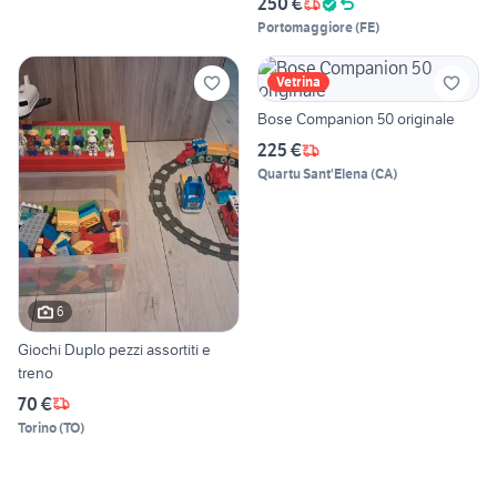
250 €
Portomaggiore
(
FE
)
Vetrina
Bose Companion 50 originale
225 €
Quartu Sant'Elena
(
CA
)
6
Giochi Duplo pezzi assortiti e
treno
70 €
Torino
(
TO
)