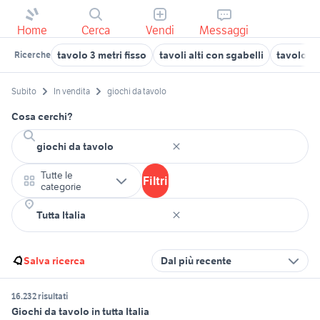
Home
Cerca
Vendi
Messaggi
tavolo 3 metri fisso
tavoli alti con sgabelli
tavolo to
Ricerche
Subito
In vendita
giochi da tavolo
Cosa cerchi?
Tutte le
Filtri
categorie
Salva ricerca
Dal più recente
16.232 risultati
Giochi da tavolo in tutta Italia