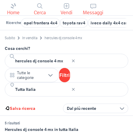
Home
Cerca
Vendi
Messaggi
opel frontera 4x4
toyota rav4
iveco daily 4x4 camp
Ricerche
Subito
In vendita
hercules dj console 4 mx
Cosa cerchi?
Tutte le
Filtri
categorie
Salva ricerca
Dal più recente
5 risultati
Hercules dj console 4 mx in tutta Italia