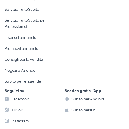
Servizio TuttoSubito
elettronica
per la casa e la
sports e hobby
Servizio TuttoSubito per
persona
Informatica
Animali
Professionisti
Arredamento e
Console e
Accessori per
Casalinghi
Inserisci annuncio
Videogiochi
animali
Elettrodomestici
Promuovi annuncio
Audio/Video
Musica e Film
Giardino e Fai da te
Consigli per la vendita
Fotografia
Libri e Riviste
Abbigliamento e
Negozi e Aziende
Telefonia
Strumenti Musicali
Accessori
Subito per le aziende
Sports
Tutto per i bambini
Seguici su
Scarica gratis l'App
Biciclette
Facebook
Subito per Android
Collezionismo
TikTok
Subito per iOS
Instagram