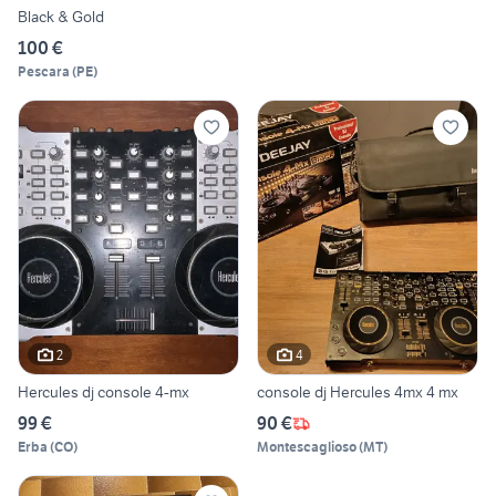
Black & Gold
100 €
Pescara
(
PE
)
2
4
Hercules dj console 4-mx
console dj Hercules 4mx 4 mx
99 €
90 €
Erba
(
CO
)
Montescaglioso
(
MT
)