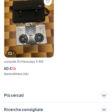
3
console DJ Hercules 4 MX
60 €
Gorla Minore
(
VA
)
Più cercati
Correlati
Richerche simili
Suggerimenti
Ricerche consigliate