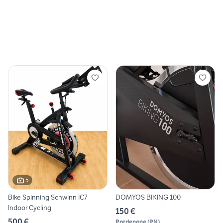
5
Bike Spinning Schwinn IC7
DOMYOS BIKING 100
Indoor Cycling
150 €
500 €
Pordenone
(
PN
)