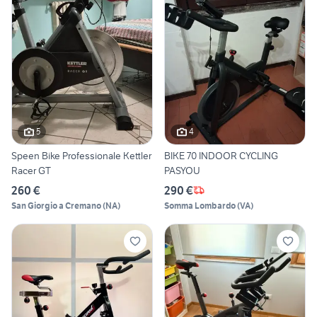
5
4
Speen Bike Professionale Kettler
BIKE 70 INDOOR CYCLING
Racer GT
PASYOU
260 €
290 €
San Giorgio a Cremano
(
NA
)
Somma Lombardo
(
VA
)