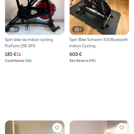
6
5
Spin bike da indoor cycling
Spin Bike Schwinn IC8 Bluetooth
ProForm 290 SPX
Indoor Cycling
185 €
600 €
Castellanza
(
VA
)
San Severo
(
FG
)