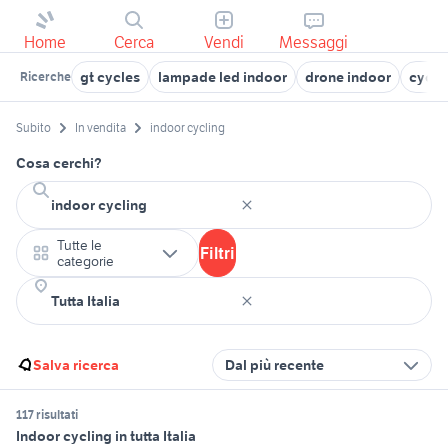
Home
Cerca
Vendi
Messaggi
gt cycles
lampade led indoor
drone indoor
cycli
Ricerche
Subito
In vendita
indoor cycling
Cosa cerchi?
Tutte le
Filtri
categorie
Salva ricerca
Dal più recente
117 risultati
Indoor cycling in tutta Italia