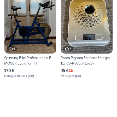
6
6
Spinning Bike Professionale F.
Pacco Pignoni Shimano Ultegra
MOSER Evolution TT
11v CS-R8000 (11-28)
170 €
45 €
Cologna Veneta
(
VR
)
Carugate
(
MI
)