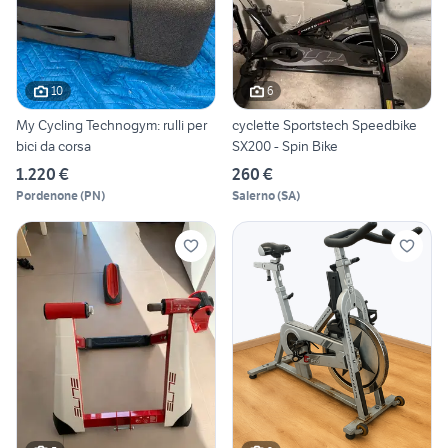
10
6
My Cycling Technogym: rulli per
cyclette Sportstech Speedbike
bici da corsa
SX200 - Spin Bike
1.220 €
260 €
Pordenone
(
PN
)
Salerno
(
SA
)