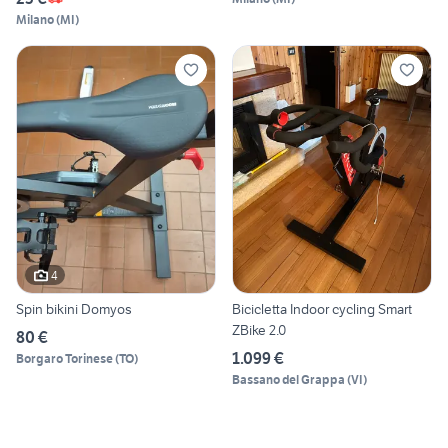
Milano
(
MI
)
4
Spin bikini Domyos
Bicicletta Indoor cycling Smart
ZBike 2.0
80 €
1.099 €
Borgaro Torinese
(
TO
)
Bassano del Grappa
(
VI
)