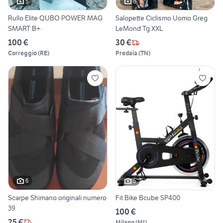
5
6
Rullo Elite QUBO POWER MAG
Salopette Ciclismo Uomo Greg
SMART B+
LeMond Tg XXL
100 €
30 €
Correggio
(
RE
)
Predaia
(
TN
)
6
5
Scarpe Shimano originali numero
Fit Bike Bcube SP400
39
100 €
25 €
Milano
(
MI
)