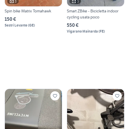
3
3
Spin bike Matrix Tomahawk
Smart ZBike - Bicicletta indoor
cycling usata poco
150 €
550 €
Sestri Levante
(
GE
)
Vigarano Mainarda
(
FE
)