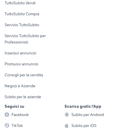
TuttoSubito Vendi
Uffici e Locali
TuttoSubito Compra
commerciali
Servizio TuttoSubito
elettronica
per la casa e la
sports e hobby
Servizio TuttoSubito per
persona
Informatica
Animali
Professionisti
Arredamento e
Console e
Accessori per
Casalinghi
Inserisci annuncio
Videogiochi
animali
Elettrodomestici
Promuovi annuncio
Audio/Video
Musica e Film
Giardino e Fai da te
Consigli per la vendita
Fotografia
Libri e Riviste
Abbigliamento e
Negozi e Aziende
Telefonia
Strumenti Musicali
Accessori
Subito per le aziende
Sports
Tutto per i bambini
Seguici su
Scarica gratis l'App
Biciclette
Facebook
Subito per Android
Collezionismo
TikTok
Subito per iOS