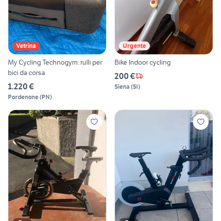
Vetrina
Urgente
My Cycling Technogym: rulli per
Bike Indoor cycling
bici da corsa
200 €
1.220 €
Siena
(
SI
)
Pordenone
(
PN
)