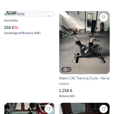
5
bicicletta
150 €
Cavenago di Brianza
(
MB
)
4
Matrix CXC Training Cycle - Pari al
nuovo
1.250 €
Milano
(
MI
)