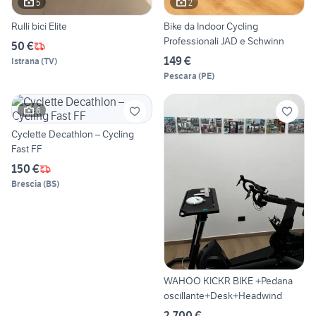
5
2
Rulli bici Elite
Bike da Indoor Cycling
Professionali JAD e Schwinn
50 €
149 €
Istrana
(
TV
)
Pescara
(
PE
)
6
Cyclette Decathlon – Cycling
Fast FF
150 €
Brescia
(
BS
)
WAHOO KICKR BIKE +Pedana
oscillante+Desk+Headwind
2.700 €