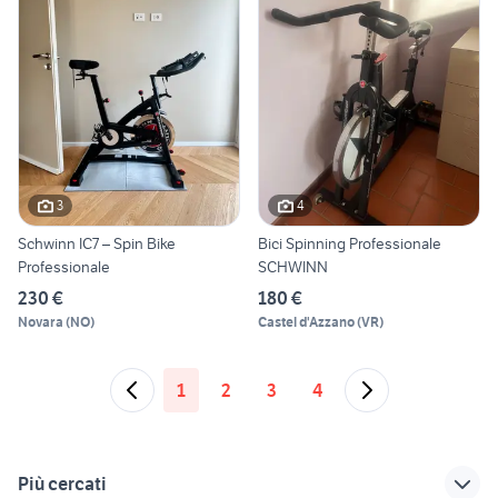
3
4
Schwinn IC7 – Spin Bike
Bici Spinning Professionale
Professionale
SCHWINN
230 €
180 €
Novara
(
NO
)
Castel d'Azzano
(
VR
)
1
2
3
4
Più cercati