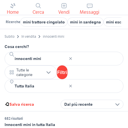
Home
Cerca
Vendi
Messaggi
mini trattore cingolato
mini in sardegna
mini escava
Ricerche
Subito
In vendita
innocenti mini
Cosa cerchi?
Tutte le
Filtri
categorie
Salva ricerca
Dal più recente
682 risultati
Innocenti mini in tutta Italia