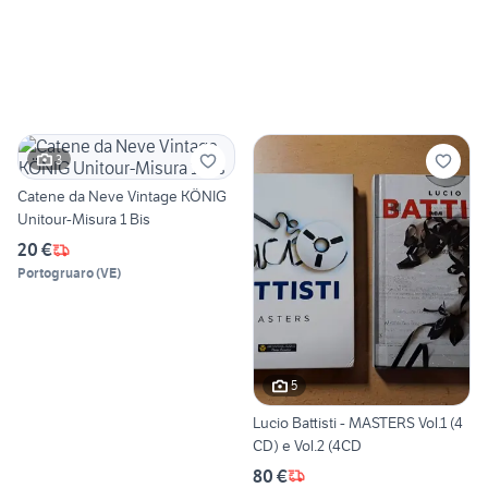
3
Catene da Neve Vintage KÖNIG
Unitour-Misura 1 Bis
20 €
Portogruaro
(
VE
)
5
Lucio Battisti - MASTERS Vol.1 (4
CD) e Vol.2 (4CD
80 €