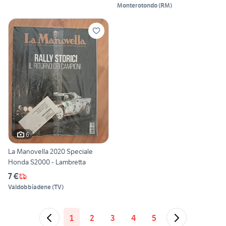
Monterotondo
(
RM
)
6
La Manovella 2020 Speciale
Honda S2000 - Lambretta
7 €
Valdobbiadene
(
TV
)
1
2
3
4
5