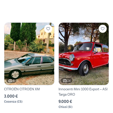
6
24
CITROËN CITROEN XM
Innocenti Mini 1000 Export – ASI
Targa ORO
3.000 €
9.000 €
Cosenza
(
CS
)
Chiusi
(
SI
)