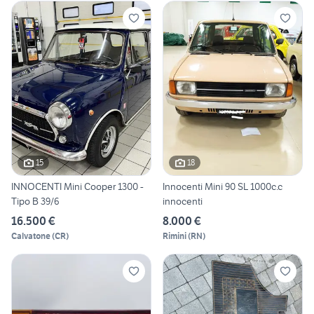
15
18
INNOCENTI Mini Cooper 1300 -
Innocenti Mini 90 SL 1000c.c
Tipo B 39/6
innocenti
16.500 €
8.000 €
Calvatone
(
CR
)
Rimini
(
RN
)