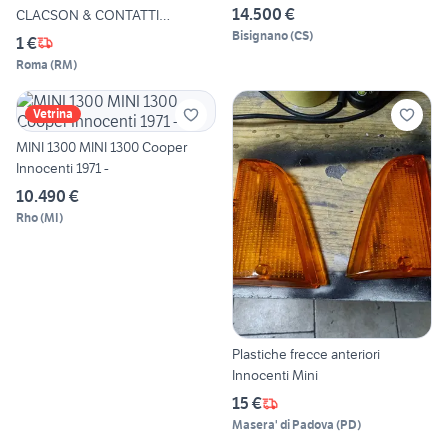
14.500 €
CLACSON & CONTATTI
ELETTRICI
Bisignano
(
CS
)
1 €
Roma
(
RM
)
Vetrina
MINI 1300 MINI 1300 Cooper
Innocenti 1971 -
10.490 €
Rho
(
MI
)
Plastiche frecce anteriori
Innocenti Mini
15 €
Masera' di Padova
(
PD
)