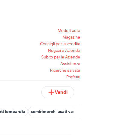
Modelli auto
Magazine
Consigli per la vendita
Negozi e Aziende
Subito per le Aziende
Assistenza
Ricerche salvate
Preferiti
Vendi
sati lombardia
semirimorchi usati vasche
veicoli commerciali usat