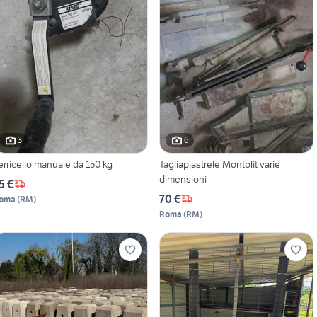
3
6
erricello manuale da 150 kg
Tagliapiastrele Montolit varie
dimensioni
5 €
70 €
oma
(
RM
)
Roma
(
RM
)