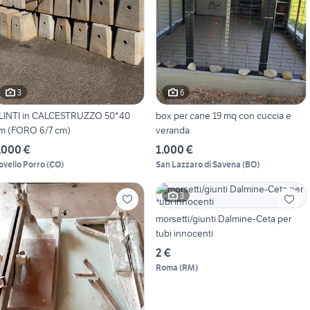
3
6
LINTI in CALCESTRUZZO 50*40
box per cane 19 mq con cuccia e
m (FORO 6/7 cm)
veranda
.000 €
1.000 €
ovello Porro
(
CO
)
San Lazzaro di Savena
(
BO
)
3
morsetti/giunti Dalmine-Ceta per
tubi innocenti
2 €
Roma
(
RM
)