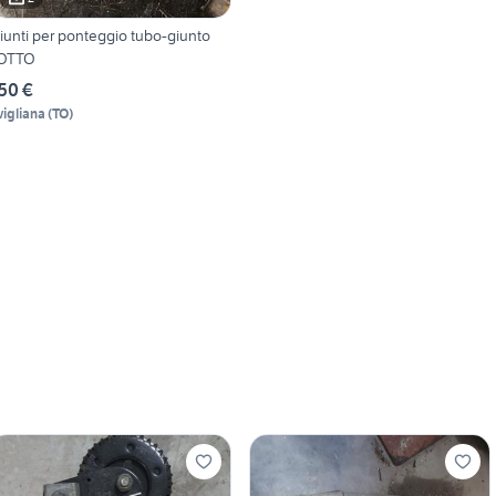
iunti per ponteggio tubo-giunto
OTTO
50 €
vigliana
(
TO
)