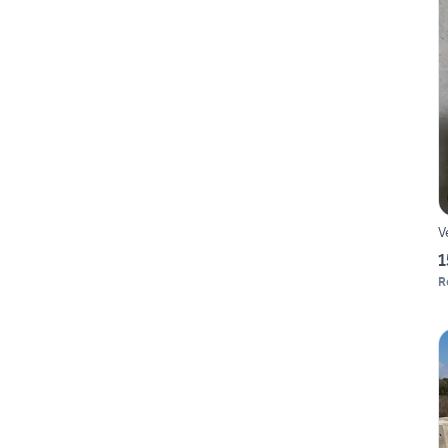
V
1
R