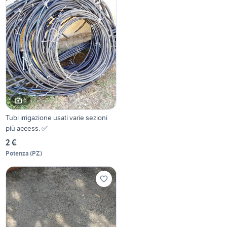
6
Tubi irrigazione usati varie sezioni
più access. ✅
2 €
Potenza
(
PZ
)