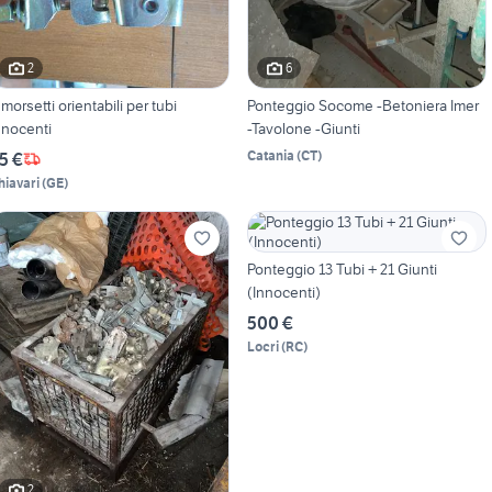
2
6
 morsetti orientabili per tubi
Ponteggio Socome -Betoniera Imer
nnocenti
-Tavolone -Giunti
Catania
(
CT
)
5 €
hiavari
(
GE
)
Ponteggio 13 Tubi + 21 Giunti
(Innocenti)
500 €
Locri
(
RC
)
2