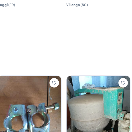
iuggi
(
FR
)
Villongo
(
BG
)