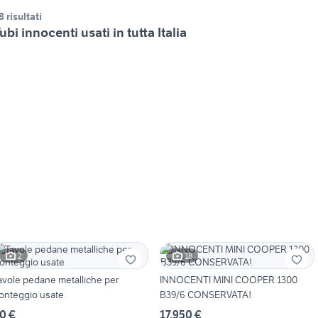
8 risultati
ubi innocenti usati in tutta Italia
2
18
avole pedane metalliche per
INNOCENTI MINI COOPER 1300
onteggio usate
B39/6 CONSERVATA!
0 €
17.950 €