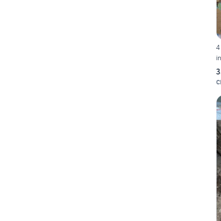
4
i
3
C