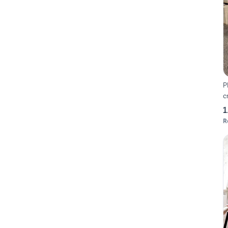
P
c
1
R