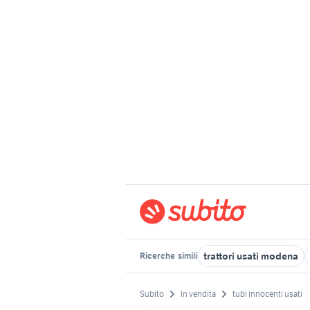
trattori usati modena
Ricerche
simili
Subito
In vendita
tubi innocenti usati