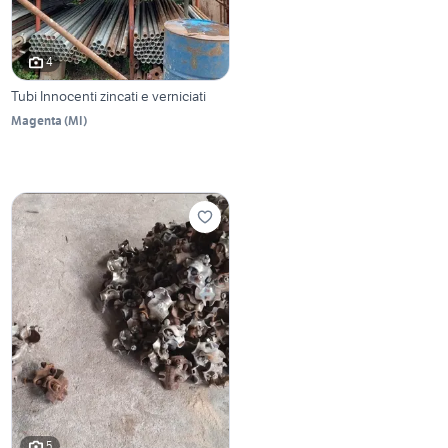
4
Tubi Innocenti zincati e verniciati
Magenta
(
MI
)
5