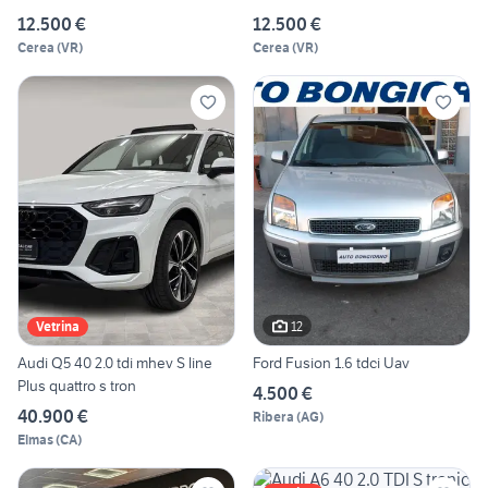
12.500 €
12.500 €
Cerea
(
VR
)
Cerea
(
VR
)
12
Vetrina
Audi Q5 40 2.0 tdi mhev S line
Ford Fusion 1.6 tdci Uav
Plus quattro s tron
4.500 €
40.900 €
Ribera
(
AG
)
Elmas
(
CA
)