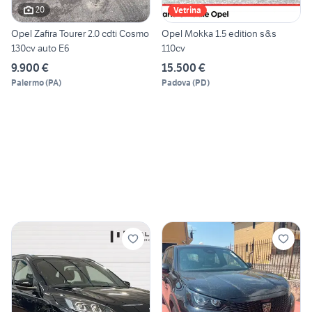
20
Vetrina
Opel Zafira Tourer 2.0 cdti Cosmo
Opel Mokka 1.5 edition s&s
130cv auto E6
110cv
9.900 €
15.500 €
Palermo
(
PA
)
Padova
(
PD
)