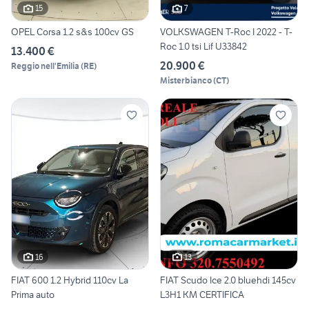
15
7
OPEL Corsa 1.2 s&s 100cv GS
VOLKSWAGEN T-Roc I 2022 - T-
Roc 1.0 tsi Lif U33842
13.400 €
20.900 €
Reggio nell'Emilia
(
RE
)
Misterbianco
(
CT
)
16
13
FIAT 600 1.2 Hybrid 110cv La
FIAT Scudo Ice 2.0 bluehdi 145cv
Prima auto
L3H1 KM CERTIFICA