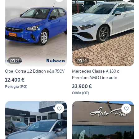
21
10
Opel Corsa 1.2 Edition s&s 75CV
Mercedes Classe A 180 d
Premium AMG Line auto
12.400 €
33.900 €
Perugia
(
PG
)
Olbia
(
OT
)