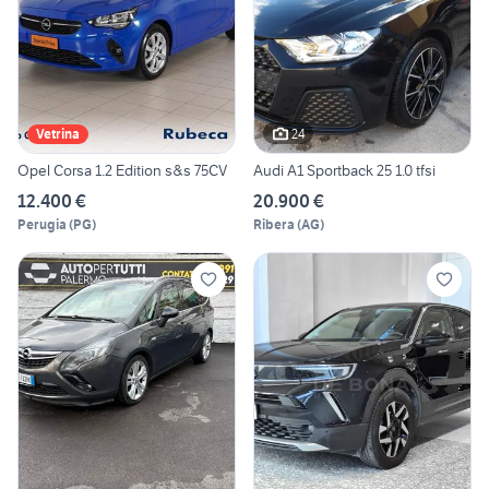
24
Vetrina
Opel Corsa 1.2 Edition s&s 75CV
Audi A1 Sportback 25 1.0 tfsi
12.400 €
20.900 €
Perugia
(
PG
)
Ribera
(
AG
)