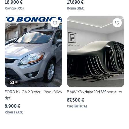
18.900 €
17.890 €
Rovigo
(
RO
)
Roma
(
RM
)
16
FORD KUGA 2.0 tdci + 2wd 136cv
BMW X3 xdrive20d MSport auto
dpf
67.500 €
8.900 €
Cagliari
(
CA
)
Ribera
(
AG
)