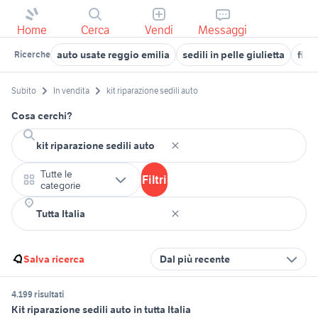
Home
Cerca
Vendi
Messaggi
auto usate reggio emilia
sedili in pelle giulietta
fiat
Ricerche
Subito
In vendita
kit riparazione sedili auto
Cosa cerchi?
Tutte le
Filtri
categorie
Salva ricerca
Dal più recente
4.199 risultati
Kit riparazione sedili auto in tutta Italia