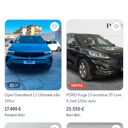
20
Vetrina
Opel Grandland 1.2 Ultimate s&s
FORD Kuga 2.0 ecoblue ST-Line
130cv
X 2wd 120cv auto
17.499 €
25.550 €
Pompei
(
NA
)
Bari
(
BA
)