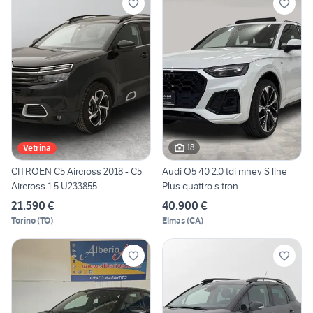
18
Vetrina
CITROEN C5 Aircross 2018 - C5
Audi Q5 40 2.0 tdi mhev S line
Aircross 1.5 U233855
Plus quattro s tron
21.590 €
40.900 €
Torino
(
TO
)
Elmas
(
CA
)