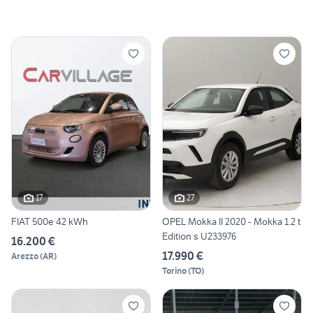
17
27
FIAT 500e 42 kWh
OPEL Mokka II 2020 - Mokka 1.2 t
Edition s U233976
16.200 €
17.990 €
Arezzo
(
AR
)
Torino
(
TO
)