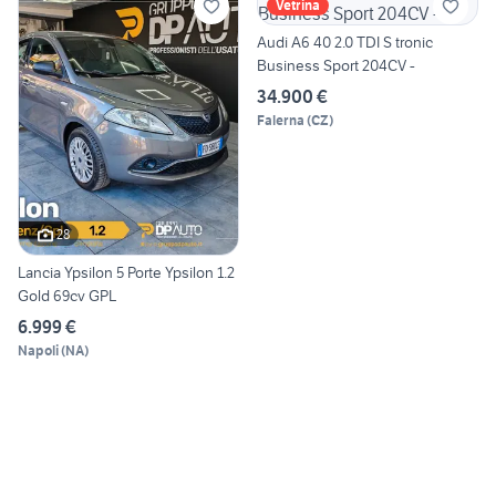
Vetrina
Audi A6 40 2.0 TDI S tronic
Business Sport 204CV -
34.900 €
Falerna
(
CZ
)
28
Lancia Ypsilon 5 Porte Ypsilon 1.2
Gold 69cv GPL
6.999 €
Napoli
(
NA
)