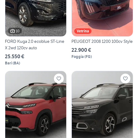
10
Vetrina
FORD Kuga 2.0 ecoblue ST-Line
PEUGEOT 2008 1200 100cv Style
X 2wd 120cv auto
22.900 €
25.550 €
Foggia
(
FG
)
Bari
(
BA
)