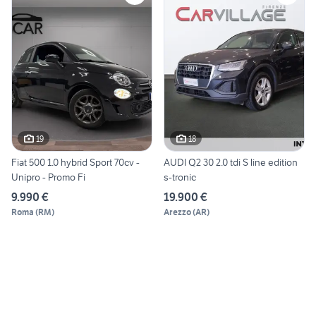
19
18
Fiat 500 1.0 hybrid Sport 70cv -
AUDI Q2 30 2.0 tdi S line edition
Unipro - Promo Fi
s-tronic
9.990 €
19.900 €
Roma
(
RM
)
Arezzo
(
AR
)