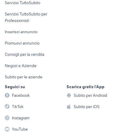
Servizio TuttoSubito
elettronica
per la casa e la
sports e hobby
Servizio TuttoSubito per
persona
Informatica
Animali
Professionisti
Arredamento e
Console e
Accessori per
Casalinghi
Inserisci annuncio
Videogiochi
animali
Elettrodomestici
Promuovi annuncio
Audio/Video
Musica e Film
Giardino e Fai da te
Consigli per la vendita
Fotografia
Libri e Riviste
Abbigliamento e
Negozi e Aziende
Telefonia
Strumenti Musicali
Accessori
Subito per le aziende
Sports
Tutto per i bambini
Seguici su
Scarica gratis l'App
Biciclette
Facebook
Subito per Android
Collezionismo
TikTok
Subito per iOS
Instagram
YouTube