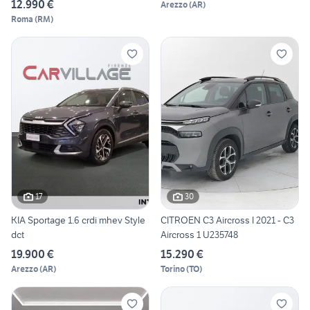
12.990 €
Arezzo
(
AR
)
Roma
(
RM
)
17
30
KIA Sportage 1.6 crdi mhev Style
CITROEN C3 Aircross I 2021 - C3
dct
Aircross 1 U235748
19.900 €
15.290 €
Arezzo
(
AR
)
Torino
(
TO
)