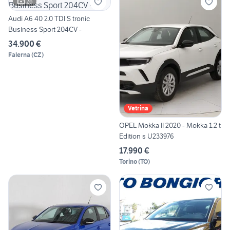
26
Audi A6 40 2.0 TDI S tronic
Business Sport 204CV -
34.900 €
Falerna
(
CZ
)
Vetrina
OPEL Mokka II 2020 - Mokka 1.2 t
Edition s U233976
17.990 €
Torino
(
TO
)