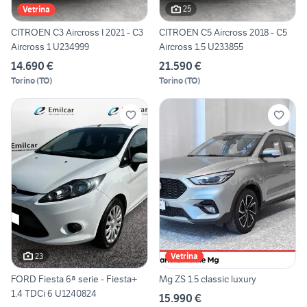
25
Vetrina
CITROEN C3 Aircross I 2021 - C3
CITROEN C5 Aircross 2018 - C5
Aircross 1 U234999
Aircross 1.5 U233855
14.690 €
21.590 €
Torino
(
TO
)
Torino
(
TO
)
23
Vetrina
FORD Fiesta 6ª serie - Fiesta+
Mg ZS 1.5 classic luxury
1.4 TDCi 6 U1240824
15.990 €