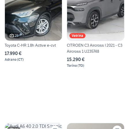
25
Vetrina
Toyota C-HR 1.8h Active e-cvt
CITROEN C3 Aircross I 2021 - C3
Aircross 1 U235748
17.990 €
15.290 €
Adrano
(
CT
)
Torino
(
TO
)