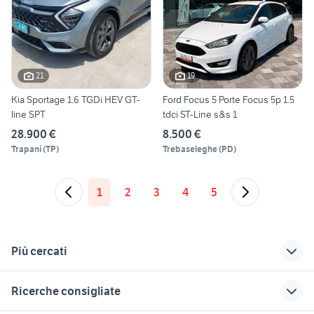
21
19
Kia Sportage 1.6 TGDi HEV GT-
Ford Focus 5 Porte Focus 5p 1.5
line SPT
tdci ST-Line s&s 1
28.900 €
8.500 €
Trapani
(
TP
)
Trebaseleghe
(
PD
)
1
2
3
4
5
Più cercati
Correlati
Richerche simili
Suggerimenti
Ricerche consigliate
auto usate ispica
rampe per auto
auto usate cairo