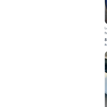
L
f
8
R