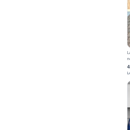
L
n
4
L