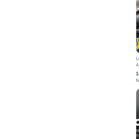
L
A
1
S