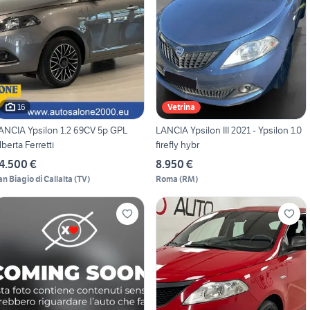
16
Vetrina
ANCIA Ypsilon 1.2 69CV 5p GPL
LANCIA Ypsilon III 2021 - Ypsilon 1.0
lberta Ferretti
firefly hybr
4.500 €
8.950 €
an Biagio di Callalta
(
TV
)
Roma
(
RM
)