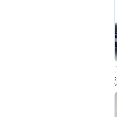
L
e
2
V