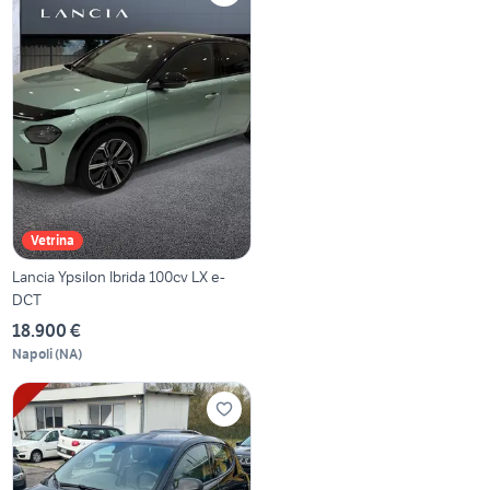
Vetrina
Lancia Ypsilon Ibrida 100cv LX e-
DCT
18.900 €
Napoli
(
NA
)