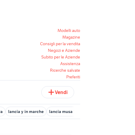
Modelli auto
Magazine
Consigli per la vendita
Negozi e Aziende
Subito per le Aziende
Assistenza
Ricerche salvate
Preferiti
Vendi
ra
lancia y in marche
lancia musa 2009
lancia delta 2012 auto