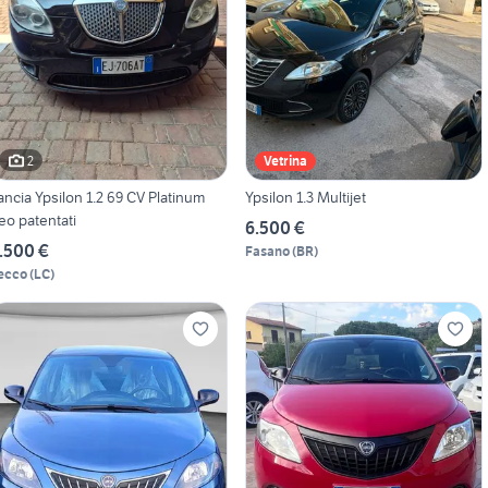
2
Vetrina
ancia Ypsilon 1.2 69 CV Platinum
Ypsilon 1.3 Multijet
eo patentati
6.500 €
.500 €
Fasano
(
BR
)
ecco
(
LC
)