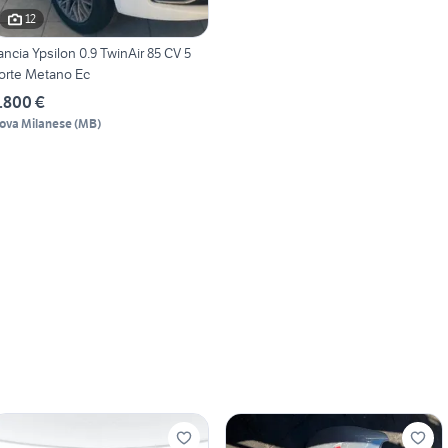
12
ancia Ypsilon 0.9 TwinAir 85 CV 5
orte Metano Ec
.800 €
ova Milanese
(
MB
)