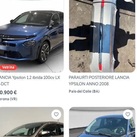
Vetrina
ANCIA Ypsilon 1.2 ibrida 100cv LX
PARAURTI POSTERIORE LANCIA
-DCT
YPSILON ANNO:2008
Palo del Colle
(
BA
)
0.900 €
erona
(
VR
)