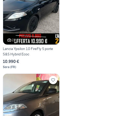
23
Lancia Ypsilon 1.0 FireFly 5 porte
S&S Hybrid Ecoc
10.990 €
Sora
(
FR
)