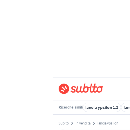
lancia ypsilon 1.2
lan
Ricerche
simili
Subito
In vendita
lancia ypsilon