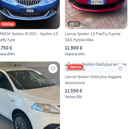
10
Vetrina
ANCIA Ypsilon III 2021 - Ypsilon 1.0
Lancia Ypsilon 1.0 FireFly 5 porte
irefly hybr
S&S Hybrid Albe
.750 €
11.900 €
oma
(
RM
)
Imperia
(
IM
)
Vetrina
Lancia Ypsilon Gold plus leggere
descrizione
11.550 €
Torino
(
TO
)