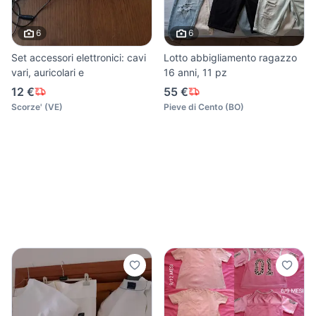
6
6
Set accessori elettronici: cavi
Lotto abbigliamento ragazzo
vari, auricolari e
16 anni, 11 pz
12 €
55 €
Scorze'
(
VE
)
Pieve di Cento
(
BO
)