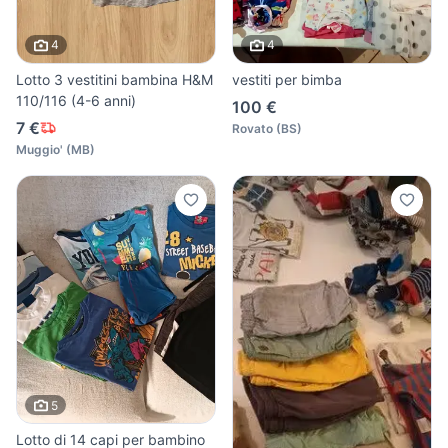
4
4
Lotto 3 vestitini bambina H&M
vestiti per bimba
110/116 (4-6 anni)
100 €
7 €
Rovato
(
BS
)
Muggio'
(
MB
)
5
Lotto di 14 capi per bambino