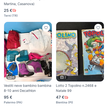
Martina, Casanova)
25 €
Terni
(
TR
)
6
2
Vestiti neve bambino bambina
Lotto 2 Topolino n.2468 e
8-10 anni Decathlon
Natale 99
95 €
47 €
Palermo
(
PA
)
Bientina
(
PI
)