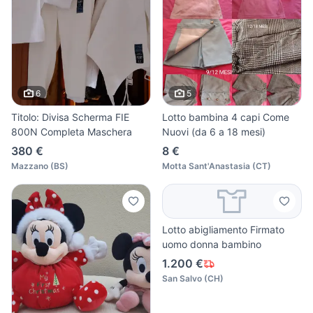
6
5
Titolo: Divisa Scherma FIE
Lotto bambina 4 capi Come
800N Completa Maschera
Nuovi (da 6 a 18 mesi)
380 €
8 €
Mazzano
(
BS
)
Motta Sant'Anastasia
(
CT
)
Lotto abigliamento Firmato
uomo donna bambino
1.200 €
San Salvo
(
CH
)