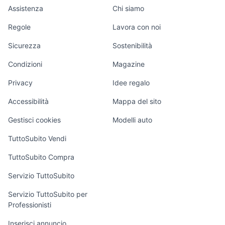
cassoni scarrabili
Auto
Appartamenti
Offerte di lavoro
olbia
Assistenza
Chi siamo
scooter usati
lotto elmetto
lotto box
usati
trattori usati sacile
Accessori Auto
varese e provincia
Camere/Posti letto
Servizi
suv usati veneto
lotto spagna
lotto usate
Regole
Lavora con noi
scooter usati
cerchi 500 abarth
Moto e Scooter
Ville singole e a
Candidati in cerca
lotto non funzionante
lotto ralph
gallipoli
17 usati
Sicurezza
Sostenibilità
schiera
di lavoro
lotto bianche
lupo cecoslovacco cucciolo
divani usati
semirimorchi usati
Accessori Moto
Condizioni
Magazine
vasche
Terreni e rustici
Attrezzature di
libri usati piemonte
offerte di lavoro casalnuovo di
stanze in affitto torino
Nautica
lavoro
trattori usati
napoli
Privacy
Idee regalo
Garage e box
partinico
seconda mano a Torino
auto usate chieti
Caravan e Camper
Accessibilità
Mappa del sito
Loft, mansarde e
Veicoli commerciali
altro
Gestisci cookies
Modelli auto
Case vacanza
TuttoSubito Vendi
Uffici e Locali
TuttoSubito Compra
commerciali
Servizio TuttoSubito
elettronica
per la casa e la
sports e hobby
Servizio TuttoSubito per
persona
Professionisti
Informatica
Animali
Arredamento e
Inserisci annuncio