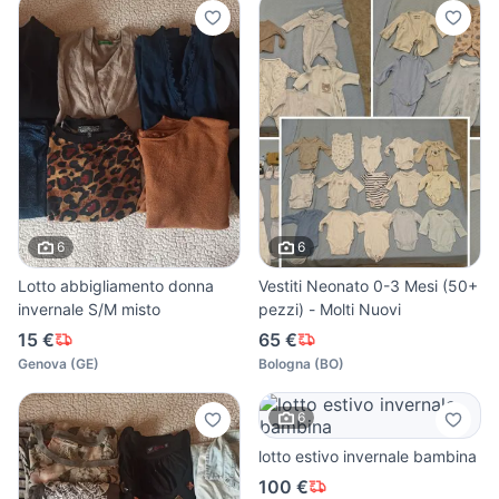
6
6
Lotto abbigliamento donna
Vestiti Neonato 0-3 Mesi (50+
invernale S/M misto
pezzi) - Molti Nuovi
15 €
65 €
Genova
(
GE
)
Bologna
(
BO
)
6
lotto estivo invernale bambina
100 €