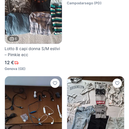
Campodarsego
(
PD
)
6
Lotto 8 capi donna S/M estivi
– Pimkie ecc
12 €
Genova
(
GE
)