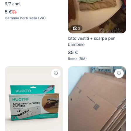
6/7 anni.
5 €
Caronno Pertusella
(
VA
)
2
lotto vestiti + scarpe per
bambino
35 €
Roma
(
RM
)