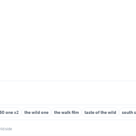
360 one x2
the wild one
the walk film
taste of the wild
south 
ild side