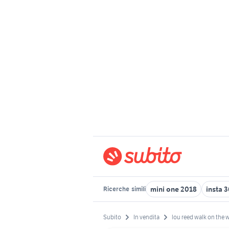
mini one 2018
insta 
Ricerche
simili
Subito
In vendita
lou reed walk on the w