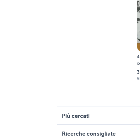
4
c
3
V
Più cercati
Correlati
R
Ricerche consigliate
wild hogs
b