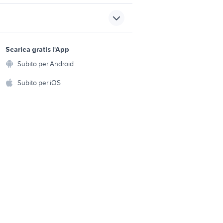
autonegozio usato patente b
maltipoo toy
sports e hobby
dorigoni auto usate
a
Scarica gratis l'App
Animali
jack russell animali
Subito per Android
ento e
Accessori per animali
hi
Subito per iOS
Musica e Film
omestici
Libri e Riviste
e Fai da te
Strumenti Musicali
amento e
ri
Sports
 i bambini
Biciclette
Collezionismo