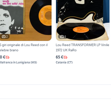
2
6
5 giri originale di Lou Reed con il
Lou Reed TRANSFORMER LP Vinile
elebre brano
1972 UK RaRo
0 €
65 €
illafranca in Lunigiana
(
MS
)
Catania
(
CT
)
icherche simili
Suggerimenti
ox doccia walk in
auto usate chieti