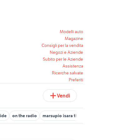
Modelli auto
Magazine
Consigli per la vendita
Negozi e Aziende
Subito per le Aziende
Assistenza
Ricerche salvate
Preferiti
Vendi
side
on the radio
marsupio isara the one
reed
the witcher xb