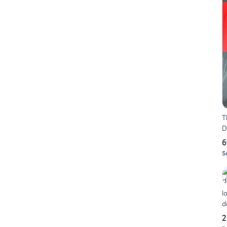
T
D
6
S
l
d
2