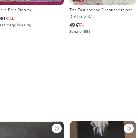
inile Elvis Presley
The Fast and the Furious versione
DefJam 2001
80 €
49 €
asalmaggiore
(
CR
)
Seriate
(
BG
)