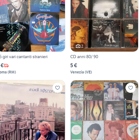
2
5 giri vari cantanti stranieri
CD anni 80/ 90
 €
5 €
oma
(
RM
)
Venezia
(
VE
)