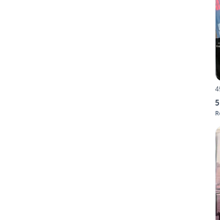
4
5
R