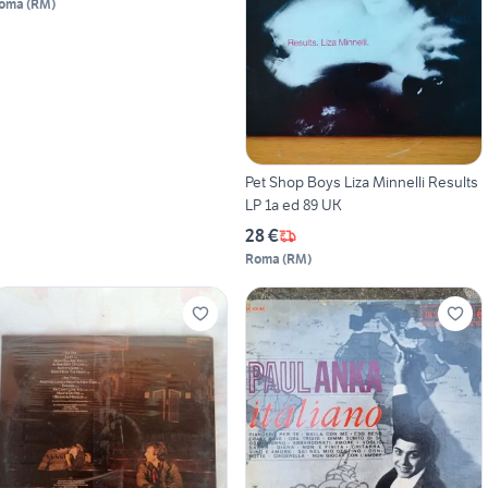
oma
(
RM
)
Pet Shop Boys Liza Minnelli Results
LP 1a ed 89 UK
28 €
Roma
(
RM
)