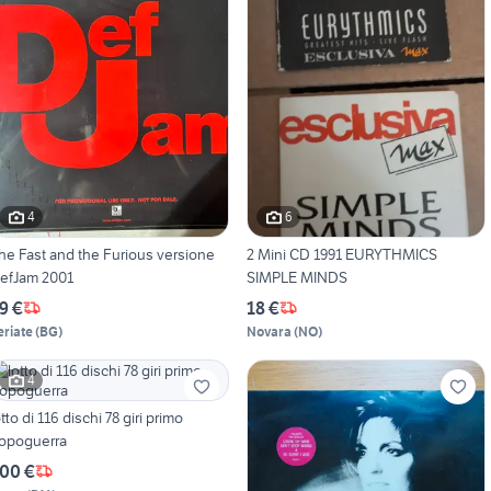
4
6
he Fast and the Furious versione
2 Mini CD 1991 EURYTHMICS
efJam 2001
SIMPLE MINDS
9 €
18 €
eriate
(
BG
)
Novara
(
NO
)
4
otto di 116 dischi 78 giri primo
opoguerra
00 €