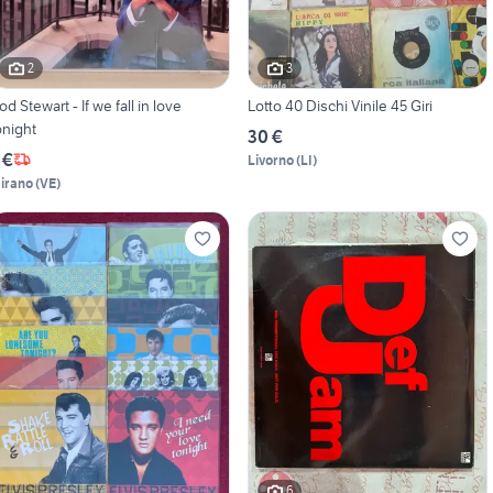
2
3
od Stewart - If we fall in love
Lotto 40 Dischi Vinile 45 Giri
onight
30 €
 €
Livorno
(
LI
)
irano
(
VE
)
6