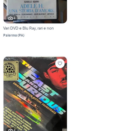
4
Vari DVD e Blu Ray, rari e non
Palermo
(
PA
)
4