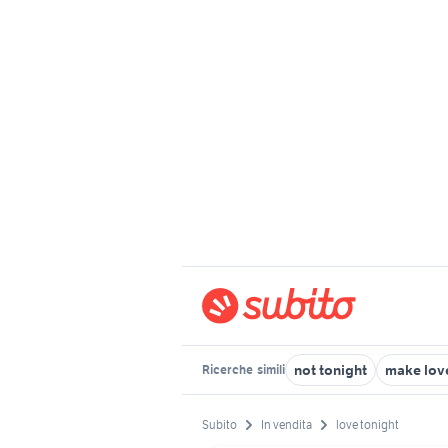
not tonight
make lov
Ricerche
simili
Subito
In vendita
love tonight