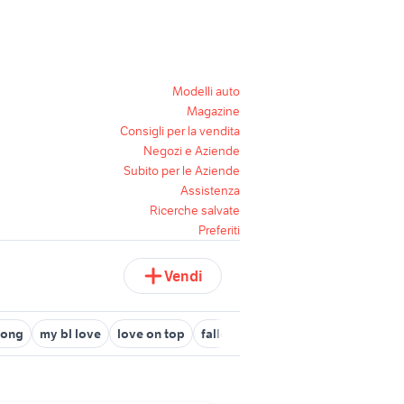
Modelli auto
Magazine
Consigli per la vendita
Negozi e Aziende
Subito per le Aziende
Assistenza
Ricerche salvate
Preferiti
Vendi
song
my bl love
love on top
fallen in love