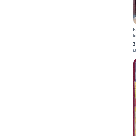
R
t
3
M