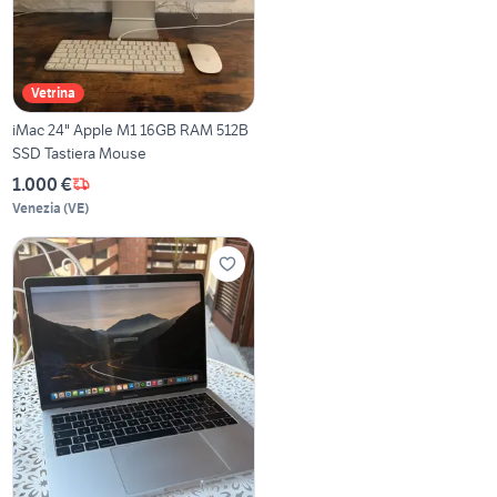
Vetrina
iMac 24" Apple M1 16GB RAM 512B
SSD Tastiera Mouse
1.000 €
Venezia
(
VE
)