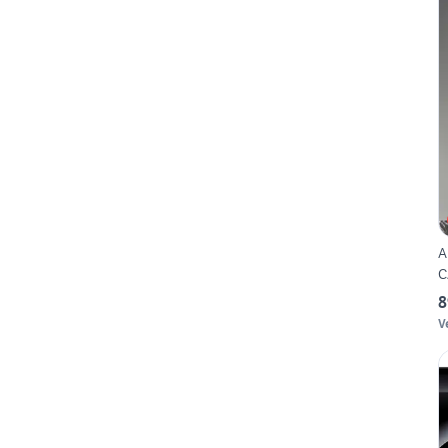
A
C
8
V