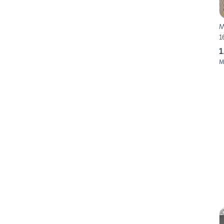
M
1
1
M