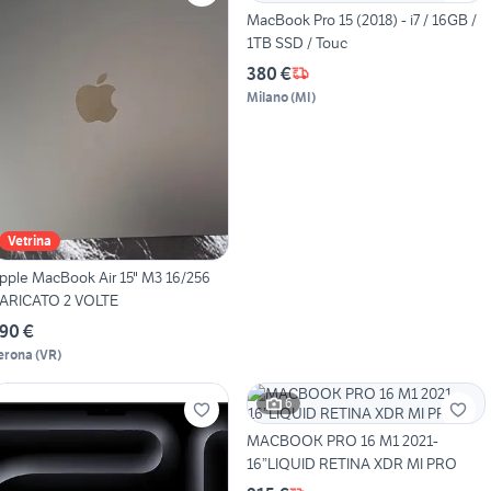
MacBook Pro 15 (2018) - i7 / 16GB /
1TB SSD / Touc
380 €
Milano
(
MI
)
Vetrina
pple MacBook Air 15" M3 16/256
ARICATO 2 VOLTE
90 €
erona
(
VR
)
6
MACBOOK PRO 16 M1 2021-
16”LIQUID RETINA XDR MI PRO