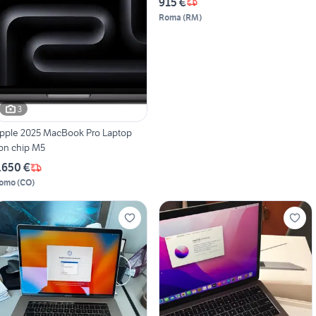
915 €
Roma
(
RM
)
3
pple 2025 MacBook Pro Laptop
on chip M5
.650 €
omo
(
CO
)