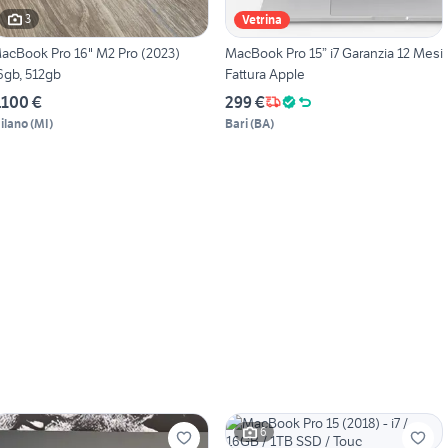
3
Vetrina
acBook Pro 16" M2 Pro (2023)
MacBook Pro 15” i7 Garanzia 12 Mesi
6gb, 512gb
Fattura Apple
.100 €
299 €
ilano
(
MI
)
Bari
(
BA
)
6