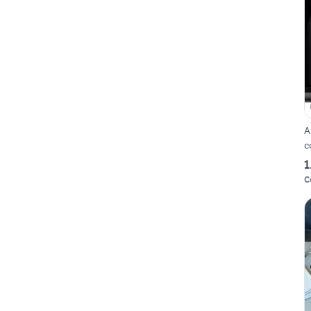
A
c
1
C