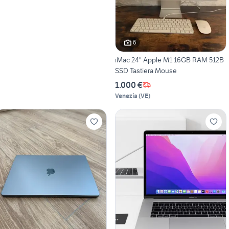
6
iMac 24" Apple M1 16GB RAM 512B
SSD Tastiera Mouse
1.000 €
Venezia
(
VE
)