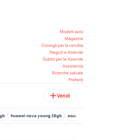
Modelli auto
Magazine
Consigli per la vendita
Negozi e Aziende
Subito per le Aziende
Assistenza
Ricerche salvate
Preferiti
Vendi
6gb
huawei nova young 16gb
asus zenfone 2 16gb
iphone 5 16