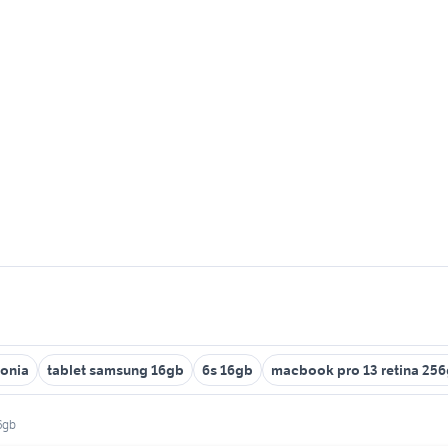
fonia
tablet samsung 16gb
6s 16gb
macbook pro 13 retina 25
6gb