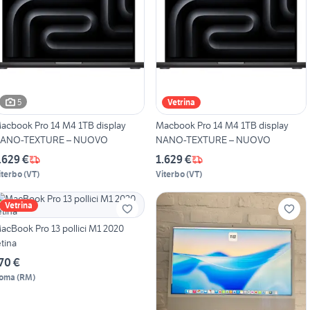
5
Vetrina
acbook Pro 14 M4 1TB display
Macbook Pro 14 M4 1TB display
ANO-TEXTURE – NUOVO
NANO-TEXTURE – NUOVO
.629 €
1.629 €
iterbo
(
VT
)
Viterbo
(
VT
)
Vetrina
acBook Pro 13 pollici M1 2020
etina
70 €
oma
(
RM
)