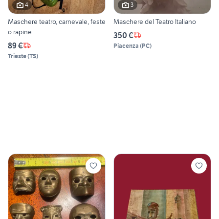
4
3
Maschere teatro, carnevale, feste
Maschere del Teatro Italiano
o rapine
350 €
89 €
Piacenza
(
PC
)
Trieste
(
TS
)