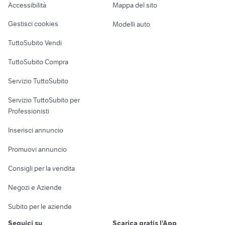
Accessibilità
Mappa del sito
Loft, mansarde e
Veicoli commerciali
altro
Gestisci cookies
Modelli auto
Case vacanza
TuttoSubito Vendi
Uffici e Locali
TuttoSubito Compra
commerciali
Servizio TuttoSubito
elettronica
per la casa e la
sports e hobby
Servizio TuttoSubito per
persona
Informatica
Animali
Professionisti
Arredamento e
Console e
Accessori per
Casalinghi
Inserisci annuncio
Videogiochi
animali
Elettrodomestici
Promuovi annuncio
Audio/Video
Musica e Film
Giardino e Fai da te
Consigli per la vendita
Fotografia
Libri e Riviste
Abbigliamento e
Negozi e Aziende
Telefonia
Strumenti Musicali
Accessori
Subito per le aziende
Sports
Tutto per i bambini
Seguici su
Scarica gratis l'App