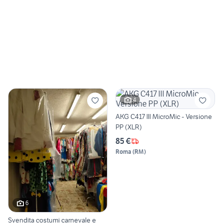
4
AKG C417 III MicroMic - Versione
PP (XLR)
85 €
Roma
(
RM
)
6
Svendita costumi carnevale e