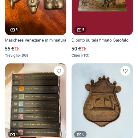
5
5
Maschere Veneziane in miniatura
Dipinto su tela firmato Garofalo
55 €
50 €
Treviglio
(
BG
)
Chieri
(
TO
)
4
6