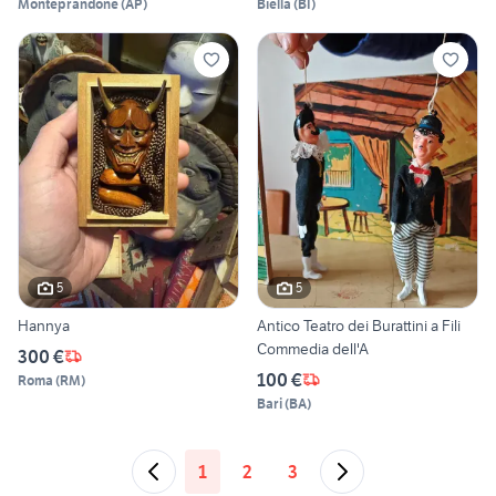
Monteprandone
(
AP
)
Biella
(
BI
)
5
5
Hannya
Antico Teatro dei Burattini a Fili
Commedia dell'A
300 €
100 €
Roma
(
RM
)
Bari
(
BA
)
1
2
3