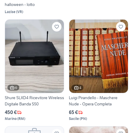
halloween - lotto
Lazise
(
VR
)
6
4
Shure SLXD4 Ricevitore Wireless
Luigi Pirandello - Maschere
Digitale Banda S50
Nude - Opera Completa
450 €
65 €
Marino
(
RM
)
Sacile
(
PN
)