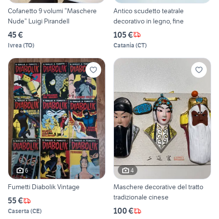
Cofanetto 9 volumi “Maschere
Antico scudetto teatrale
Nude” Luigi Pirandell
decorativo in legno, fine
45 €
105 €
Ivrea
(
TO
)
Catania
(
CT
)
6
4
Fumetti Diabolik Vintage
Maschere decorative del tratto
tradizionale cinese
55 €
100 €
Caserta
(
CE
)