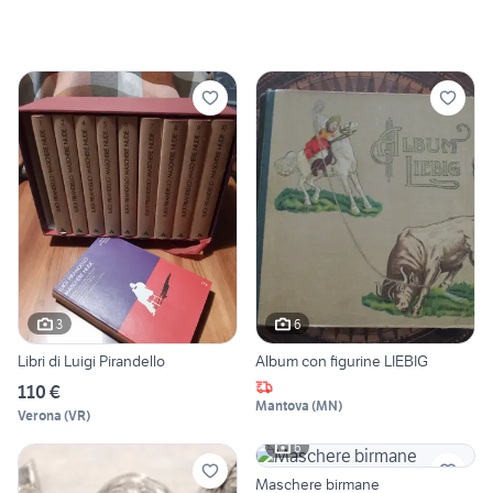
3
6
Libri di Luigi Pirandello
Album con figurine LIEBIG
110 €
Mantova
(
MN
)
Verona
(
VR
)
6
Maschere birmane