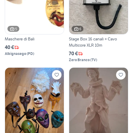
5
6
Maschere di Bali
Stage Box 16 canali + Cavo
Multicore XLR 10m
40 €
70 €
Albignasego
(
PD
)
Zero Branco
(
TV
)