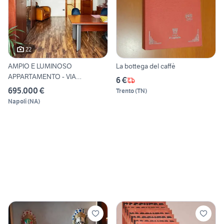
22
AMPIO E LUMINOSO
La bottega del caffè
APPARTAMENTO - VIA
6 €
MELISURGO
695.000 €
Trento
(
TN
)
Napoli
(
NA
)