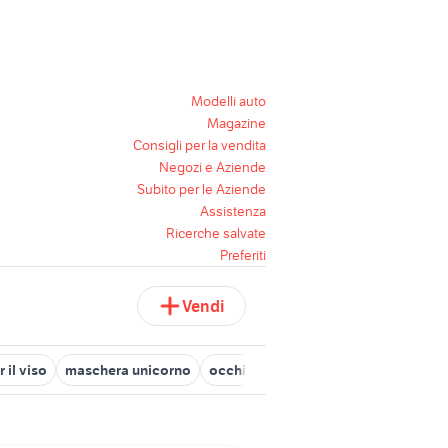
Modelli auto
Magazine
Consigli per la vendita
Negozi e Aziende
Subito per le Aziende
Assistenza
Ricerche salvate
Preferiti
Vendi
 il viso
maschera unicorno
occhiali a maschera
pulcinella m