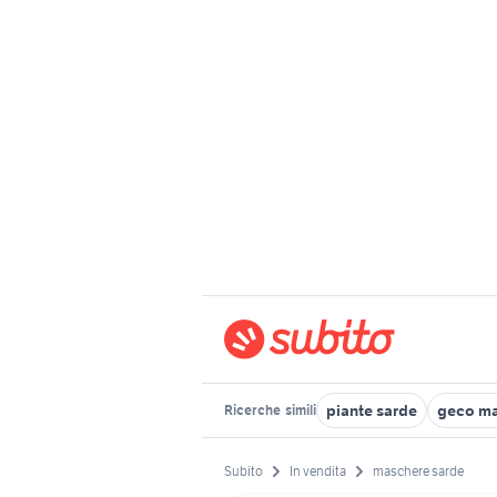
piante sarde
geco m
Ricerche
simili
Subito
In vendita
maschere sarde