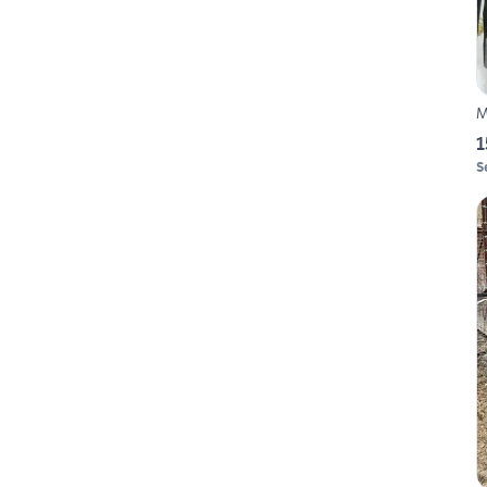
M
1
S