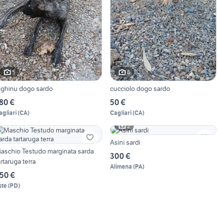
5
6
righinu dogo sardo
cucciolo dogo sardo
80 €
50 €
agliari
(
CA
)
Cagliari
(
CA
)
2
Asini sardi
aschio Testudo marginata sarda
300 €
artaruga terra
Alimena
(
PA
)
50 €
ste
(
PD
)