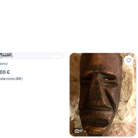
5
sino
00 €
isternino
(
BR
)
6