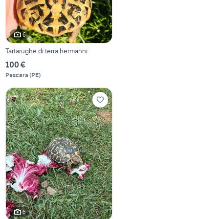
6
Tartarughe di terra hermanni
100 €
Pescara
(
PE
)
6