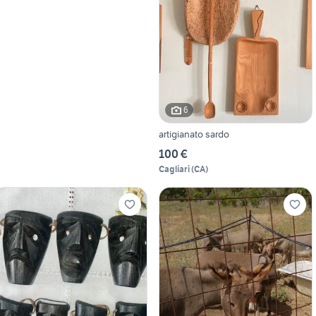
6
artigianato sardo
100 €
Cagliari
(
CA
)