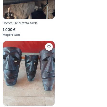
6
Pecore Ovini razza sarda
1.000 €
Mogoro
(
OR
)