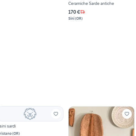
Ceramiche Sarde antiche
170 €
Sini
(
OR
)
sini sardi
ristano
(
OR
)