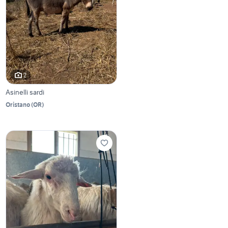
2
Asinelli sardi
Oristano
(
OR
)