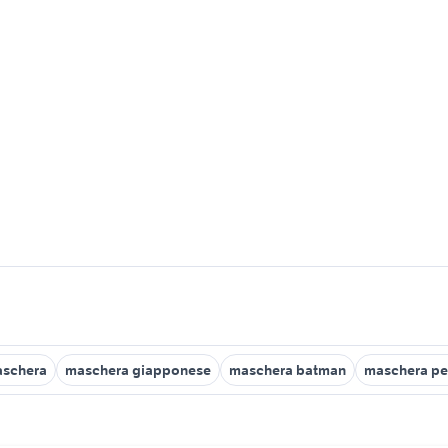
aschera
maschera giapponese
maschera batman
maschera per