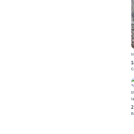
t
1
C
M
t
2
E