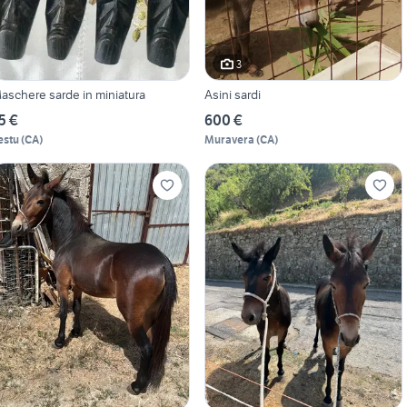
3
aschere sarde in miniatura
Asini sardi
5 €
600 €
estu
(
CA
)
Muravera
(
CA
)