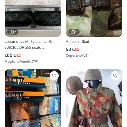
6
6
Locomotiva Militare Lima H0
Articoli militari
208116L BR 288 scatola
50 €
100 €
Copertino
(
LE
)
Mogliano Veneto
(
TV
)