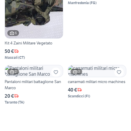
Manfredonia
(
FG
)
6
Kit 4 Zaini Militare Vegetato
50 €
Mascali
(
CT
)
2
3
Pantaloni militari battaglione San
carrarmati militari micro machines
Marco
40 €
20 €
Scandicci
(
FI
)
Taranto
(
TA
)