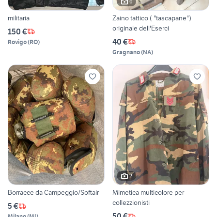
6
militaria
Zaino tattico ( "tascapane")
originale dell'Eserci
150 €
40 €
Rovigo
(
RO
)
Gragnano
(
NA
)
2
Borracce da Campeggio/Softair
Mimetica multicolore per
collezzionisti
5 €
50 €
Milano
(
MI
)