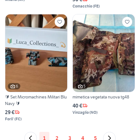
Comacchio
(
FE
)
6
5
🔰 Set Micromachines Militari Blu
mimetica vegetata nuova tg48
Navy 🔰
40 €
29 €
Vinzaglio
(
NO
)
Forli'
(
FC
)
1
2
3
4
5