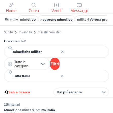
Home
Cerca
Vendi
Messaggi
mimetico
neoprene mimetico
militari Verona provin
Ricerche
Subito
In vendita
mimetiche militari
Cosa cerchi?
Tutte le
Filtri
categorie
Salva ricerca
Dal più recente
225 risultati
Mimetiche militari in tutta Italia