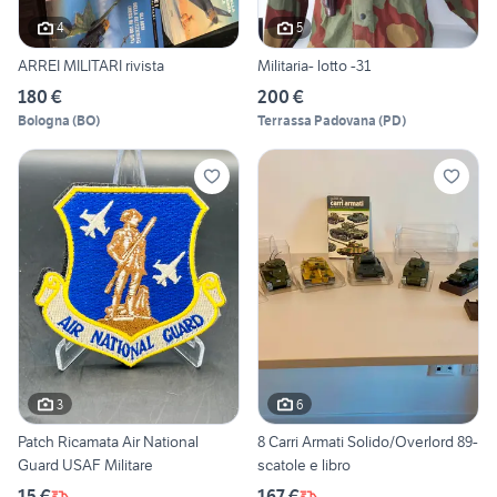
4
5
ARREI MILITARI rivista
Militaria- lotto -31
180 €
200 €
Bologna
(
BO
)
Terrassa Padovana
(
PD
)
3
6
Patch Ricamata Air National
8 Carri Armati Solido/Overlord 89-
Guard USAF Militare
scatole e libro
15 €
167 €