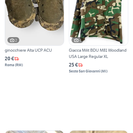
2
4
ginocchiere Alta UCP ACU
Giacca Milit BDU M81 Woodland
USA Large Regular XL
20 €
25 €
Roma
(
RM
)
Sesto San Giovanni
(
MI
)