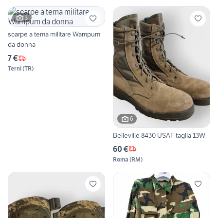
3
scarpe a tema militare Wampum
da donna
7 €
Terni
(
TR
)
6
Belleville 8430 USAF taglia 13W
60 €
Roma
(
RM
)