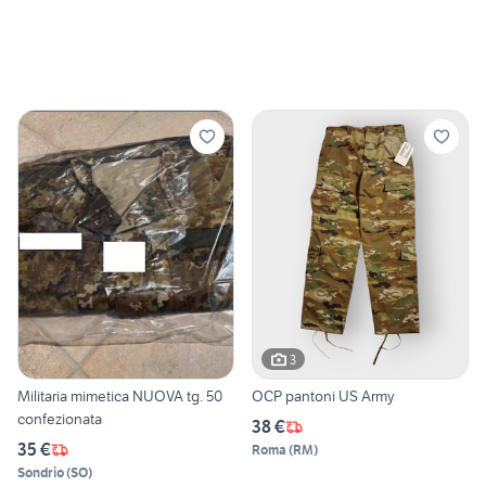
3
Militaria mimetica NUOVA tg. 50
OCP pantoni US Army
confezionata
38 €
35 €
Roma
(
RM
)
Sondrio
(
SO
)