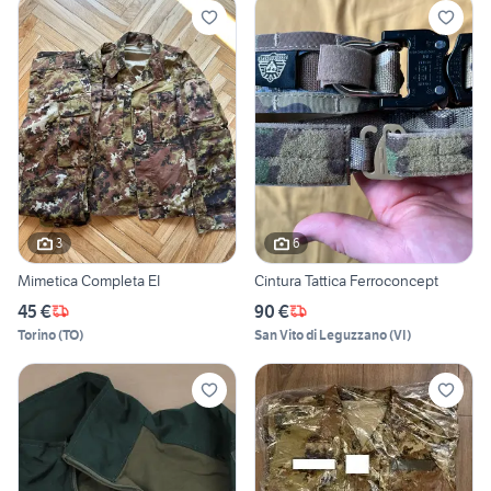
3
6
Mimetica Completa EI
Cintura Tattica Ferroconcept
45 €
90 €
Torino
(
TO
)
San Vito di Leguzzano
(
VI
)