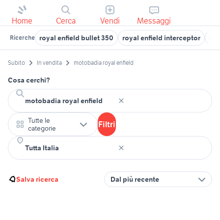
Home
Cerca
Vendi
Messaggi
royal enfield bullet 350
royal enfield interceptor
cas
Ricerche
Subito
In vendita
motobadia royal enfield
Cosa cerchi?
Tutte le
Filtri
categorie
Salva ricerca
Dal più recente