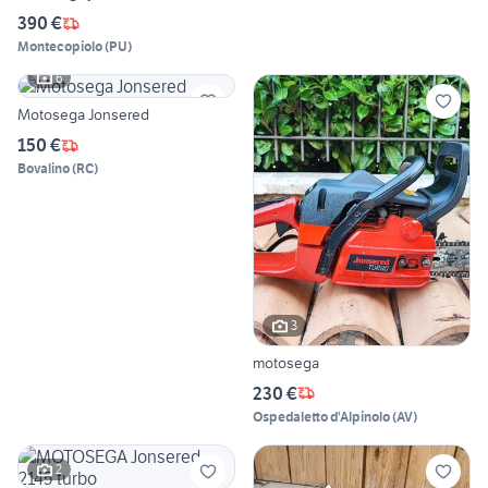
390 €
Montecopiolo
(
PU
)
6
Motosega Jonsered
150 €
Bovalino
(
RC
)
3
motosega
230 €
Ospedaletto d'Alpinolo
(
AV
)
2