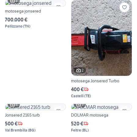
4
motosega jonsered
700.000 €
Pellizzano
(
TN
)
2
motosega Jonsered Turbo
400 €
Castelli
(
TE
)
6
3
Jonsered 2165 turb
DOLMAR motosega
500 €
520 €
Val Brembilla
(
BG
)
Feltre
(
BL
)