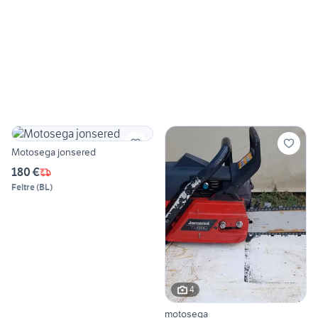
Motosega jonsered
180 €
Feltre
(
BL
)
4
motosega