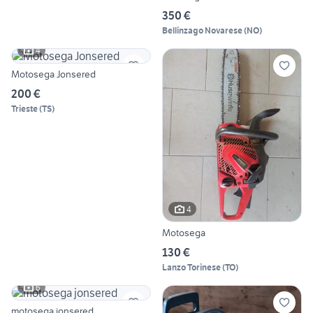
350 €
Bellinzago Novarese
(
NO
)
4
Motosega Jonsered
200 €
Trieste
(
TS
)
4
Motosega
130 €
Lanzo Torinese
(
TO
)
6
motosega jonsered