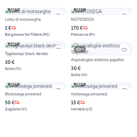
4
2
Lotto di motoseghe
MOTOSEGA
1 €
170 €
Borgonovo Val Tidone
(
PC
)
Ponsacco
(
PI
)
6
5
Tagliasiepi black decker
Aspirafoglie elettrico papillon
30 €
30 €
Schio
(
VI
)
Schio
(
VI
)
4
6
Motosega jonsered
motosega jonsered
50 €
15 €
Zugliano
(
VI
)
Introbio
(
LC
)