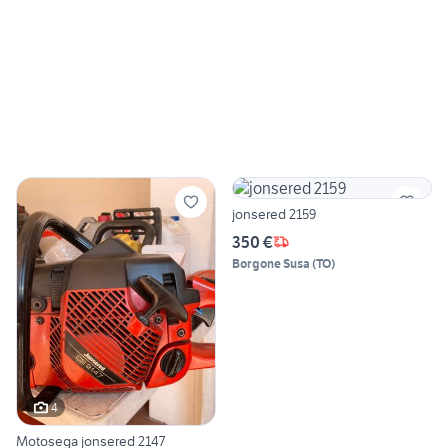
jonsered 2159
350 €
Borgone Susa
(
TO
)
4
Motosega jonsered 2147