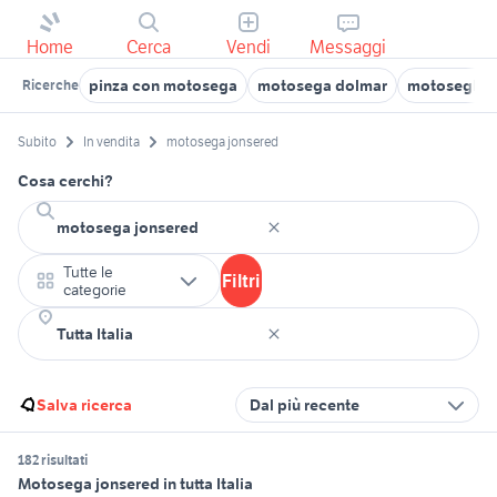
Home
Cerca
Vendi
Messaggi
pinza con motosega
motosega dolmar
motoseghe 
Ricerche
Subito
In vendita
motosega jonsered
Cosa cerchi?
Tutte le
Filtri
categorie
Salva ricerca
Dal più recente
182 risultati
Motosega jonsered in tutta Italia