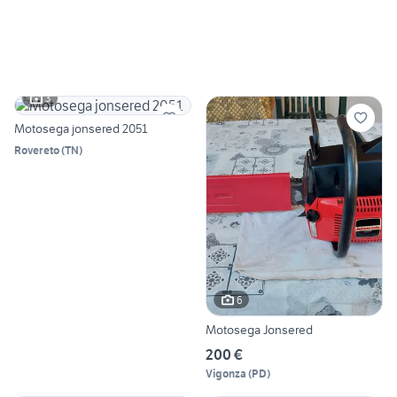
3
Motosega jonsered 2051
Rovereto
(
TN
)
6
Motosega Jonsered
200 €
Vigonza
(
PD
)