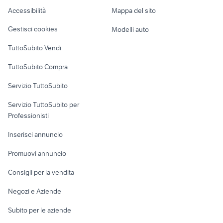
Caravan e Camper
Accessibilità
Mappa del sito
biella annunci
regalo auto Roma
Loft, mansarde e
Veicoli commerciali
altro
Gestisci cookies
Modelli auto
Case vacanza
TuttoSubito Vendi
Uffici e Locali
TuttoSubito Compra
commerciali
Servizio TuttoSubito
elettronica
per la casa e la
sports e hobby
Servizio TuttoSubito per
persona
Informatica
Animali
Professionisti
Arredamento e
Console e
Accessori per
Casalinghi
Inserisci annuncio
Videogiochi
animali
Elettrodomestici
Promuovi annuncio
Audio/Video
Musica e Film
Giardino e Fai da te
Consigli per la vendita
Fotografia
Libri e Riviste
Abbigliamento e
Negozi e Aziende
Telefonia
Strumenti Musicali
Accessori
Subito per le aziende
Sports
Tutto per i bambini