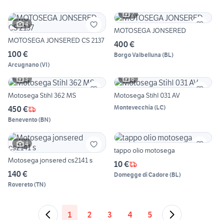
2
4
MOTOSEGA JONSERED
MOTOSEGA JONSERED CS 2137
400 €
100 €
Borgo Valbelluna
(
BL
)
Arcugnano
(
VI
)
3
6
Motosega Stihl 362 MS
Motosega Stihl 031 AV
Montevecchia
(
LC
)
450 €
Benevento
(
BN
)
4
tappo olio motosega
Motosega jonsered cs2141 s
10 €
140 €
Domegge di Cadore
(
BL
)
Rovereto
(
TN
)
1
2
3
4
5