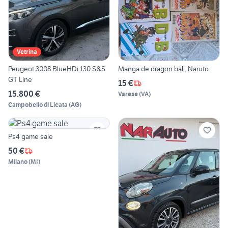
Vetrina
Peugeot 3008 BlueHDi 130 S&S
Manga de dragon ball, Naruto
GT Line
15 €
15.800 €
Varese
(
VA
)
Campobello di Licata
(
AG
)
Ps4 game sale
50 €
Milano
(
MI
)