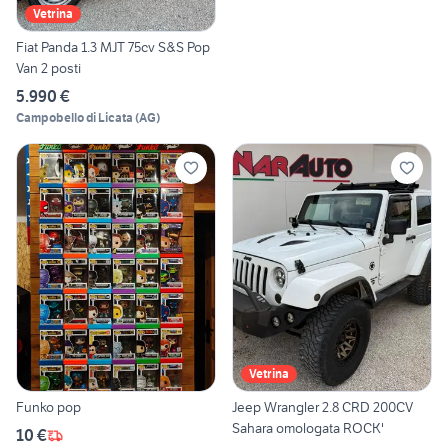
Vetrina
Fiat Panda 1.3 MJT 75cv S&S Pop
Van 2 posti
5.990 €
Campobello di Licata
(
AG
)
Vetrina
Funko pop
Jeep Wrangler 2.8 CRD 200CV
Sahara omologata ROCK'
10 €