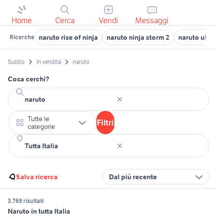
Home
Cerca
Vendi
Messaggi
naruto rise of ninja
naruto ninja storm 2
naruto ultim
Ricerche
Subito
In vendita
naruto
Cosa cerchi?
Tutte le
Filtri
categorie
Salva ricerca
Dal più recente
3.769 risultati
Naruto in tutta Italia