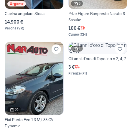
6
Urgente
Cucina angolare Stosa
Prize Figure Banpresto Naruto &
Sasuke
14.900 €
100 €
Verona
(
VR
)
Cuneo
(
CN
)
2
Gli anni d'oro di Topolino n 2, 4, 7
3 €
Firenze
(
FI
)
22
Fiat Punto Evo 1.3 Mjt 85 CV
Dynamic