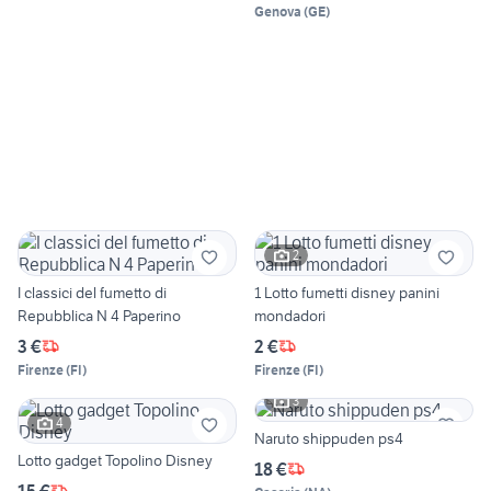
Genova
(
GE
)
2
I classici del fumetto di
1 Lotto fumetti disney panini
Repubblica N 4 Paperino
mondadori
3 €
2 €
Firenze
(
FI
)
Firenze
(
FI
)
3
4
Naruto shippuden ps4
Lotto gadget Topolino Disney
18 €
15 €