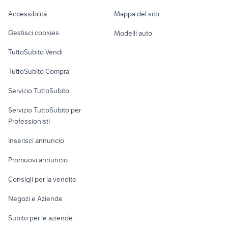
Caravan e Camper
carrello food truck
ville pedara
Accessibilità
Mappa del sito
Loft, mansarde e
Veicoli commerciali
case in affitto san giorgio jonico
maltipoo toy
altro
Gestisci cookies
Modelli auto
Case vacanza
TuttoSubito Vendi
Uffici e Locali
TuttoSubito Compra
commerciali
Servizio TuttoSubito
elettronica
per la casa e la
sports e hobby
Servizio TuttoSubito per
persona
Informatica
Animali
Professionisti
Arredamento e
Console e
Accessori per
Casalinghi
Inserisci annuncio
Videogiochi
animali
Elettrodomestici
Promuovi annuncio
Audio/Video
Musica e Film
Giardino e Fai da te
Consigli per la vendita
Fotografia
Libri e Riviste
Abbigliamento e
Negozi e Aziende
Telefonia
Strumenti Musicali
Accessori
Subito per le aziende
Sports
Tutto per i bambini