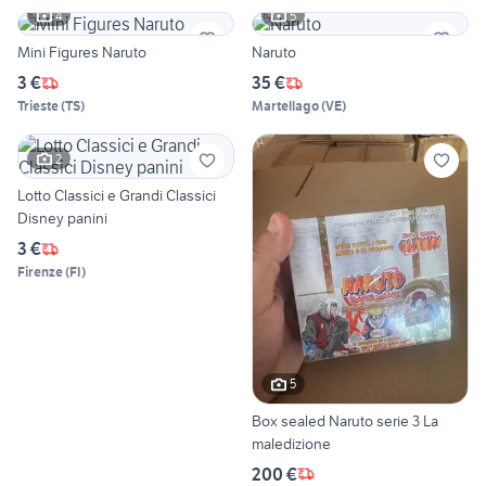
4
5
Mini Figures Naruto
Naruto
3 €
35 €
Trieste
(
TS
)
Martellago
(
VE
)
2
Lotto Classici e Grandi Classici
Disney panini
3 €
Firenze
(
FI
)
5
Box sealed Naruto serie 3 La
maledizione
200 €