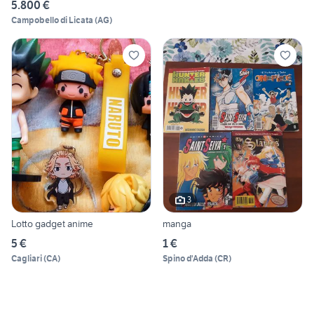
5.800 €
Campobello di Licata
(
AG
)
3
Lotto gadget anime
manga
5 €
1 €
Cagliari
(
CA
)
Spino d'Adda
(
CR
)