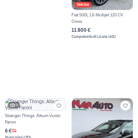
Vetrina
Fiat 500L 1.6 Multijet 120 CV
Cross
11.800 €
Campobello di Licata
(
AG
)
3
Stranger Things: Album Vuoto
Panini
6 €
Moncalieri
(
TO
)