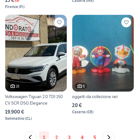
Casoria
(
NA
)
Firenze
(
FI
)
16
6
Volkswagen Tiguan 2.0 TDI 150
oggetti da collezione rari
CV SCR DSG Elegance
20 €
19.900 €
Caserta
(
CE
)
Sommatino
(
CL
)
1
2
3
4
5