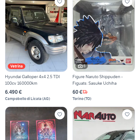
6
Vetrina
Hyundai Galloper 4x4 2.5 TDI
Figure Naruto Shippuden -
100cv 160000km
Figuats: Sasuke Uchiha
6.490 €
60 €
Campobello di Licata
(
AG
)
Torino
(
TO
)