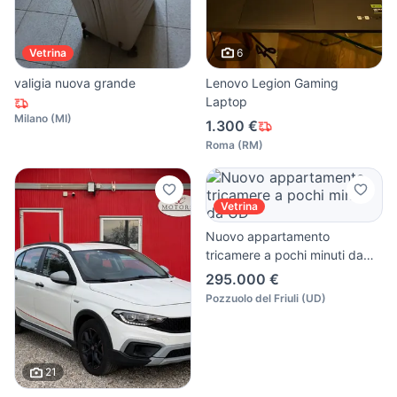
6
Vetrina
valigia nuova grande
Lenovo Legion Gaming
Laptop
Milano
(
MI
)
1.300 €
Roma
(
RM
)
Vetrina
Nuovo appartamento
tricamere a pochi minuti da
UD
295.000 €
Pozzuolo del Friuli
(
UD
)
21