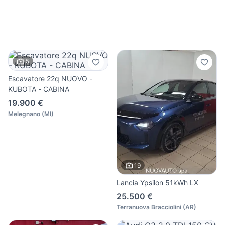
5
Escavatore 22q NUOVO -
KUBOTA - CABINA
19.900 €
Melegnano
(
MI
)
19
Lancia Ypsilon 51kWh LX
25.500 €
Terranuova Bracciolini
(
AR
)