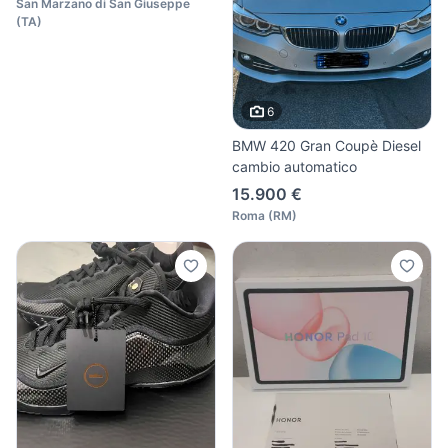
F7
San Marzano di San Giuseppe
(
TA
)
6
BMW 420 Gran Coupè Diesel
cambio automatico
15.900 €
Roma
(
RM
)