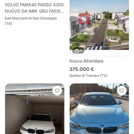
VOLVO FMX540 PASSO 4300
NUOVO DA IMM. GRU FASSI
F7
San Marzano di San Giuseppe
(
TA
)
6
Nuova Bifamiliare
375.000 €
Quinto di Treviso
(
TV
)