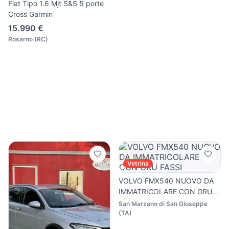
Fiat Tipo 1.6 Mjt S&S 5 porte
Cross Garmin
15.990 €
Rosarno
(
RC
)
Vetrina
VOLVO FMX540 NUOVO DA
IMMATRICOLARE CON GRU
FASSI
San Marzano di San Giuseppe
(
TA
)