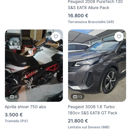
Peugeot 2008 PureTech 130
S&S EAT8 Allure Pack
16.800 €
Terranuova Bracciolini
(
AR
)
6
13
Aprilia shiver 750 abs
Peugeot 3008 1.6 Turbo
180cv S&S EAT8 GT Pack
3.500 €
21.800 €
Tromello
(
PV
)
Lentate sul Seveso
(
MB
)