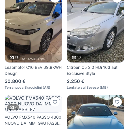
11
10
Leapmotor C10 BEV 69.9KWH
Citroen C5 2.0 HDi 163 aut.
Design
Exclusive Style
30.800 €
2.250 €
Terranuova Bracciolini
(
AR
)
Lentate sul Seveso
(
MB
)
2
VOLVO FMX540 PASSO 4300
NUOVO DA IMM. GRU FASSI