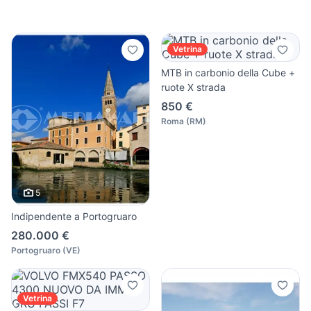
Vetrina
MTB in carbonio della Cube +
ruote X strada
850 €
Roma
(
RM
)
5
Indipendente a Portogruaro
280.000 €
Portogruaro
(
VE
)
Vetrina