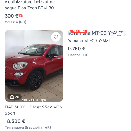
Alcalinizzatore ionizzatore
acqua Bion-Tech BTM-30
300 €
Colzate
(
BG
)
Vetrina
Yamaha MT-09 Y-AMT
9.750 €
Firenze
(
FI
)
20
FIAT 500X 1.3 Mjet 95cv MT6
Sport
18.500 €
Terranuova Bracciolini
(
AR
)