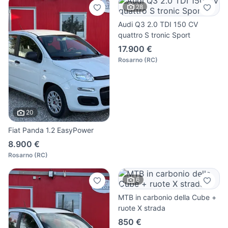
28
Audi Q3 2.0 TDI 150 CV
quattro S tronic Sport
17.900 €
Rosarno
(
RC
)
20
Fiat Panda 1.2 EasyPower
8.900 €
Rosarno
(
RC
)
6
MTB in carbonio della Cube +
ruote X strada
850 €