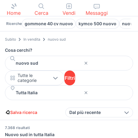
Home
Cerca
Vendi
Messaggi
gommone 40 cv nuovo
kymco 500 nuovo
nuovo f
Ricerche
Subito
In vendita
nuovo sud
Cosa cerchi?
Tutte le
Filtri
categorie
Salva ricerca
Dal più recente
7.368 risultati
Nuovo sud in tutta Italia