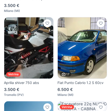
3.500 €
Milano
(
MI
)
17
Vetrina
Aprilia shiver 750 abs
Fiat Punto Cabrio 1.2 S 60cv
3.500 €
6.500 €
Tromello
(
PV
)
Milano
(
MI
)
Vetrina