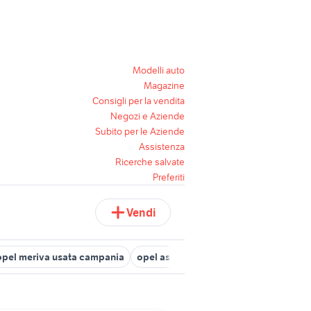
Modelli auto
Magazine
Consigli per la vendita
Negozi e Aziende
Subito per le Aziende
Assistenza
Ricerche salvate
Preferiti
Vendi
opel meriva usata campania
opel ascona
opel astra 2000
tagl