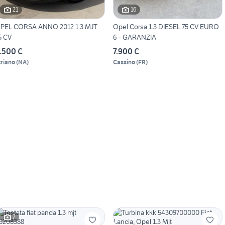
21
16
PEL CORSA ANNO 2012 1.3 MJT
Opel Corsa 1.3 DIESEL 75 CV EURO
5 CV
6 - GARANZIA
.500 €
7.900 €
triano
(
NA
)
Cassino
(
FR
)
7