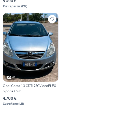
5.490 €
Pietraperzia
(
EN
)
20
Opel Corsa 1.3 CDTI 75CV ecoFLEX
5 porte Club
4.700 €
Cutrofiano
(
LE
)