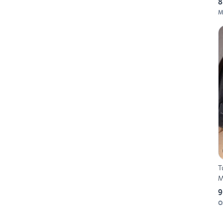
8
M
T
M
9
O