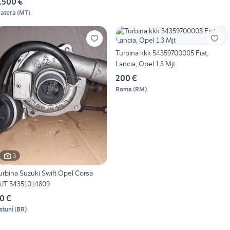
.500 €
atera
(
MT
)
Turbina kkk 54359700005 Fiat,
Lancia, Opel 1.3 Mjt
200 €
Roma
(
RM
)
3
urbina Suzuki Swift Opel Corsa
JT 54351014809
0 €
stuni
(
BR
)