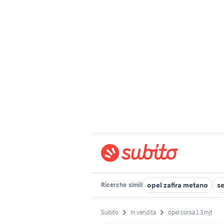
opel zafira metano
se
Ricerche
simili
Subito
In vendita
opel corsa 1.3 mjt