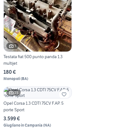
7
Testata fiat 500 punto panda 1.3
multijet
180 €
Monopoli
(
BA
)
23
Opel Corsa 1.3 CDTI 75CV F.AP. 5
porte Sport
3.599 €
Giugliano in Campania
(
NA
)