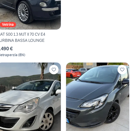
Vetrina
IAT 500 1.3 MJT II 70 CV E4
URBINA BASSA LOUNGE
.490 €
ietraperzia
(
EN
)