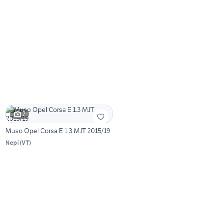
7
Muso Opel Corsa E 1.3 MJT 2015/19
Nepi
(
VT
)