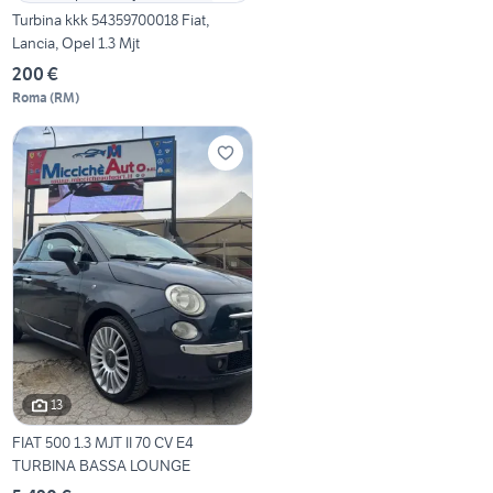
Turbina kkk 54359700018 Fiat,
Lancia, Opel 1.3 Mjt
200 €
Roma
(
RM
)
13
FIAT 500 1.3 MJT II 70 CV E4
TURBINA BASSA LOUNGE