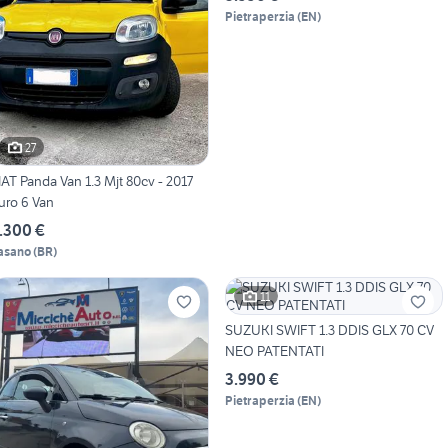
Pietraperzia
(
EN
)
27
IAT Panda Van 1.3 Mjt 80cv - 2017
uro 6 Van
.300 €
asano
(
BR
)
11
SUZUKI SWIFT 1.3 DDIS GLX 70 CV
NEO PATENTATI
3.990 €
Pietraperzia
(
EN
)