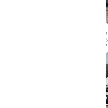
F
T
5
P