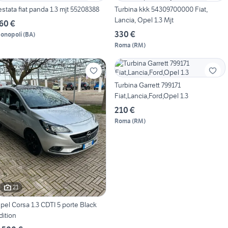
estata fiat panda 1.3 mjt 55208388
Turbina kkk 54309700000 Fiat,
Lancia, Opel 1.3 Mjt
60 €
330 €
onopoli
(
BA
)
Roma
(
RM
)
Turbina Garrett 799171
Fiat,Lancia,Ford,Opel 1.3
210 €
Roma
(
RM
)
21
pel Corsa 1.3 CDTI 5 porte Black
dition