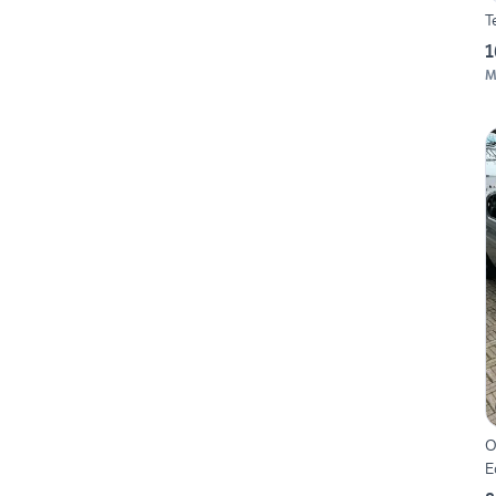
T
1
M
O
E