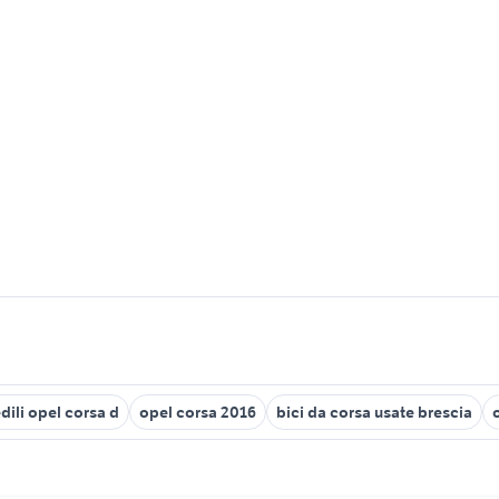
dili opel corsa d
opel corsa 2016
bici da corsa usate brescia