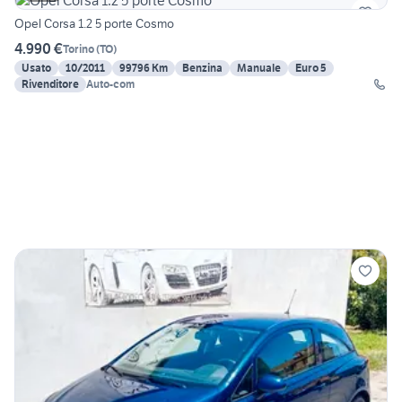
Opel Corsa 1.2 5 porte Cosmo
4.990 €
Torino
(
TO
)
Usato
10/2011
99796 Km
Benzina
Manuale
Euro 5
Rivenditore
Auto-com