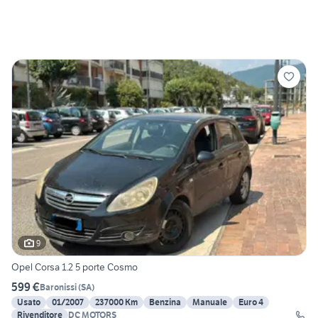
9
Opel Corsa 1.2 5 porte Cosmo
599 €
Baronissi
(
SA
)
Usato
01/2007
237000 Km
Benzina
Manuale
Euro 4
Rivenditore
DC MOTORS