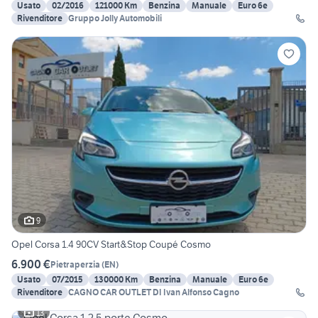
Usato
02/2016
121000 Km
Benzina
Manuale
Euro 6e
Rivenditore
Gruppo Jolly Automobili
9
Opel Corsa 1.4 90CV Start&Stop Coupé Cosmo
6.900 €
Pietraperzia
(
EN
)
Usato
07/2015
130000 Km
Benzina
Manuale
Euro 6e
Rivenditore
CAGNO CAR OUTLET DI Ivan Alfonso Cagno
13