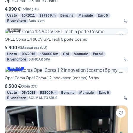
Opel Corsa 1.2 5 porte Cosmo
4.990 €
Torino
(
TO
)
Usato
10/2011
99796 Km
Benzina
Manuale
Euro 5
Rivenditore
Auto-com
10
OPEL Corsa 1.4 90CV GPL Tech 5 porte Cosmo
5.900 €
Massarosa
(
LU
)
Usato
09/2016
158000 Km
Gpl
Manuale
Euro 6
Rivenditore
SUNCAR SPA
Vetrina
Opel Corsa Opel Corsa 1.2 Innovation (cosmo) 5p my
6.500 €
Olbia
(
OT
)
Usato
05/2018
58800 Km
Benzina
Manuale
Euro 6
Rivenditore
SOLMAUTO SRLS