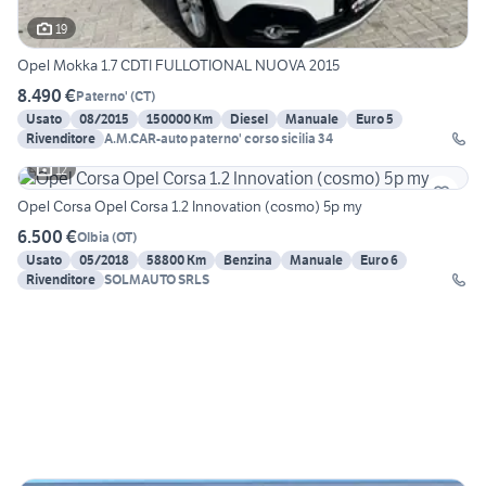
19
Opel Mokka 1.7 CDTI FULLOTIONAL NUOVA 2015
8.490 €
Paterno'
(
CT
)
Usato
08/2015
150000 Km
Diesel
Manuale
Euro 5
Rivenditore
A.M.CAR-auto paterno' corso sicilia 34
12
Opel Corsa Opel Corsa 1.2 Innovation (cosmo) 5p my
6.500 €
Olbia
(
OT
)
Usato
05/2018
58800 Km
Benzina
Manuale
Euro 6
Rivenditore
SOLMAUTO SRLS