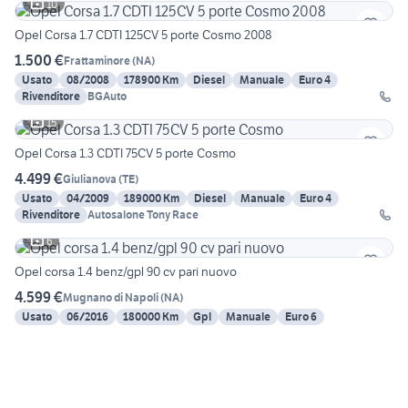
10
Opel Corsa 1.7 CDTI 125CV 5 porte Cosmo 2008
1.500 €
Frattaminore
(
NA
)
Usato
08/2008
178900 Km
Diesel
Manuale
Euro 4
Rivenditore
BGAuto
15
Opel Corsa 1.3 CDTI 75CV 5 porte Cosmo
4.499 €
Giulianova
(
TE
)
Usato
04/2009
189000 Km
Diesel
Manuale
Euro 4
Rivenditore
Autosalone Tony Race
6
Opel corsa 1.4 benz/gpl 90 cv pari nuovo
4.599 €
Mugnano di Napoli
(
NA
)
Usato
06/2016
180000 Km
Gpl
Manuale
Euro 6