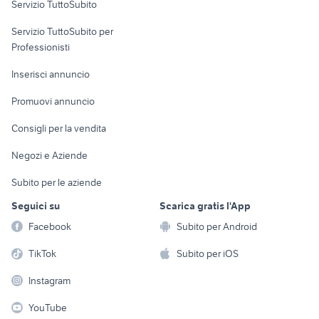
Servizio TuttoSubito
elettronica
per la casa e la
sports e hobby
Servizio TuttoSubito per
persona
Informatica
Animali
Professionisti
Arredamento e
Console e
Accessori per
Casalinghi
Inserisci annuncio
Videogiochi
animali
Elettrodomestici
Promuovi annuncio
Audio/Video
Musica e Film
Giardino e Fai da te
Consigli per la vendita
Fotografia
Libri e Riviste
Abbigliamento e
Negozi e Aziende
Telefonia
Strumenti Musicali
Accessori
Subito per le aziende
Sports
Tutto per i bambini
Seguici su
Scarica gratis l'App
Biciclette
Facebook
Subito per Android
Collezionismo
TikTok
Subito per iOS
Instagram
YouTube