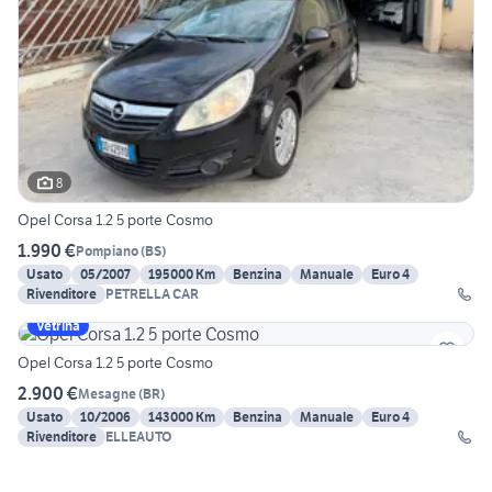
8
Opel Corsa 1.2 5 porte Cosmo
1.990 €
Pompiano
(
BS
)
Usato
05/2007
195000 Km
Benzina
Manuale
Euro 4
Rivenditore
PETRELLA CAR
Vetrina
Opel Corsa 1.2 5 porte Cosmo
2.900 €
Mesagne
(
BR
)
Usato
10/2006
143000 Km
Benzina
Manuale
Euro 4
Rivenditore
ELLEAUTO