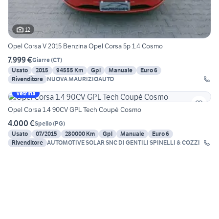
12
Opel Corsa V 2015 Benzina Opel Corsa 5p 1.4 Cosmo
7.999 €
Giarre
(
CT
)
Usato
2015
94555 Km
Gpl
Manuale
Euro 6
Rivenditore
NUOVA MAURIZIOAUTO
Vetrina
Opel Corsa 1.4 90CV GPL Tech Coupé Cosmo
4.000 €
Spello
(
PG
)
Usato
07/2015
280000 Km
Gpl
Manuale
Euro 6
Rivenditore
AUTOMOTIVE SOLAR SNC DI GENTILI SPINELLI & COZZI