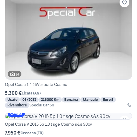
14
Opel Corsa 1.4 16V 5 porte Cosmo
5.300 €
Licata
(
AG
)
Usato
06/2012
216000 Km
Benzina
Manuale
Euro 5
Rivenditore
Special Car Srl
Vetrina
Opel Corsa V 2015 5p 1.0 t sge Cosmo s&s 90cv
7.950 €
Ceccano
(
FR
)