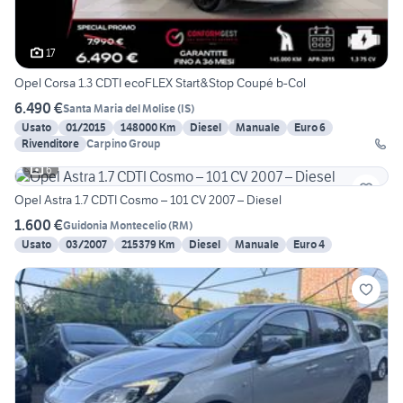
17
Opel Corsa 1.3 CDTI ecoFLEX Start&Stop Coupé b-Col
6.490 €
Santa Maria del Molise
(
IS
)
Usato
01/2015
148000 Km
Diesel
Manuale
Euro 6
Rivenditore
Carpino Group
6
Opel Astra 1.7 CDTI Cosmo – 101 CV 2007 – Diesel
1.600 €
Guidonia Montecelio
(
RM
)
Usato
03/2007
215379 Km
Diesel
Manuale
Euro 4