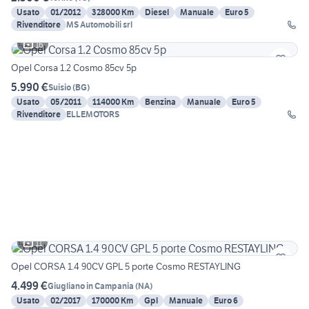
Usato
01/2012
328000 Km
Diesel
Manuale
Euro 5
Rivenditore
MS Automobili srl
16
Opel Corsa 1.2 Cosmo 85cv 5p
5.990 €
Suisio
(
BG
)
Usato
05/2011
114000 Km
Benzina
Manuale
Euro 5
Rivenditore
ELLEMOTORS
11
Opel CORSA 1.4 90CV GPL 5 porte Cosmo RESTAYLING
4.499 €
Giugliano in Campania
(
NA
)
Usato
02/2017
170000 Km
Gpl
Manuale
Euro 6