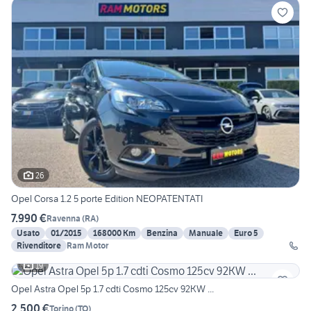
26
Opel Corsa 1.2 5 porte Edition NEOPATENTATI
7.990 €
Ravenna
(
RA
)
Usato
01/2015
168000 Km
Benzina
Manuale
Euro 5
Rivenditore
Ram Motor
19
Opel Astra Opel 5p 1.7 cdti Cosmo 125cv 92KW ...
2.500 €
Torino
(
TO
)