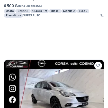
6.500 €
Atena Lucana
(
SA
)
Usato
02/2013
164304 Km
Diesel
Manuale
Euro 5
Rivenditore
SUPERAUTO