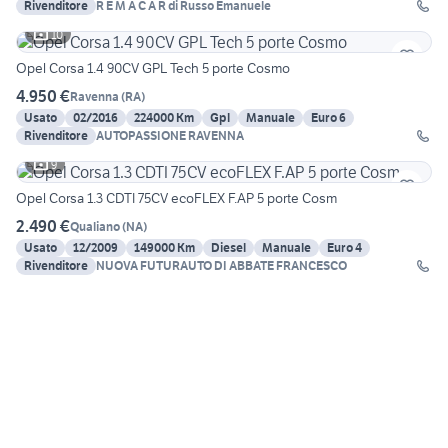
Rivenditore
R E M A C A R di Russo Emanuele
10
Opel Corsa 1.4 90CV GPL Tech 5 porte Cosmo
4.950 €
Ravenna
(
RA
)
Usato
02/2016
224000 Km
Gpl
Manuale
Euro 6
Rivenditore
AUTOPASSIONE RAVENNA
9
Opel Corsa 1.3 CDTI 75CV ecoFLEX F.AP 5 porte Cosm
2.490 €
Qualiano
(
NA
)
Usato
12/2009
149000 Km
Diesel
Manuale
Euro 4
Rivenditore
NUOVA FUTURAUTO DI ABBATE FRANCESCO