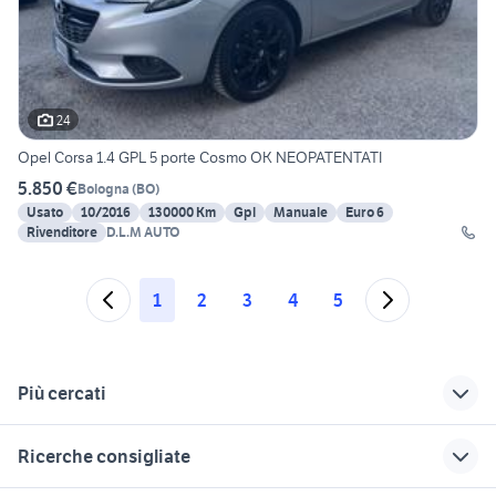
24
Opel Corsa 1.4 GPL 5 porte Cosmo OK NEOPATENTATI
5.850 €
Bologna
(
BO
)
Usato
10/2016
130000 Km
Gpl
Manuale
Euro 6
Rivenditore
D.L.M AUTO
1
2
3
4
5
Più cercati
Correlati
Richerche simili
Suggerimenti
Ricerche consigliate
ricambi opel astra j
listino opel corsa
opel corsa 2018