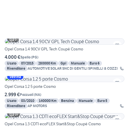
5
Opel Corsa 1.4 90CV GPL Tech Coupé Cosmo
4.000 €
Spello
(
PG
)
Usato
07/2015
280000 Km
Gpl
Manuale
Euro 6
Rivenditore
AUTOMOTIVE SOLAR SNC DI GENTILI SPINELLI & COZZI
Vetrina
Opel Corsa 1.2 5 porte Cosmo
2.999 €
Pozzuoli
(
NA
)
Usato
03/2010
140000 Km
Benzina
Manuale
Euro 5
Rivenditore
AP MOTORS
19
Opel Corsa 1.3 CDTI ecoFLEX Start&Stop Coupé Cosmo