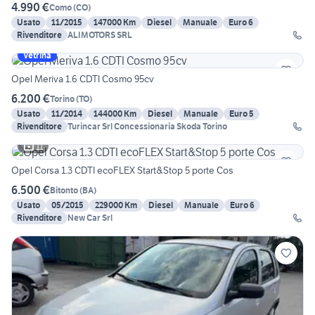
4.990 €
Como
(
CO
)
Usato
11/2015
147000 Km
Diesel
Manuale
Euro 6
Rivenditore
ALIMOTORS SRL
Vetrina
Opel Meriva 1.6 CDTI Cosmo 95cv
6.200 €
Torino
(
TO
)
Usato
11/2014
144000 Km
Diesel
Manuale
Euro 5
Rivenditore
Turincar Srl Concessionaria Skoda Torino
11
Opel Corsa 1.3 CDTI ecoFLEX Start&Stop 5 porte Cos
6.500 €
Bitonto
(
BA
)
Usato
05/2015
229000 Km
Diesel
Manuale
Euro 6
Rivenditore
New Car Srl