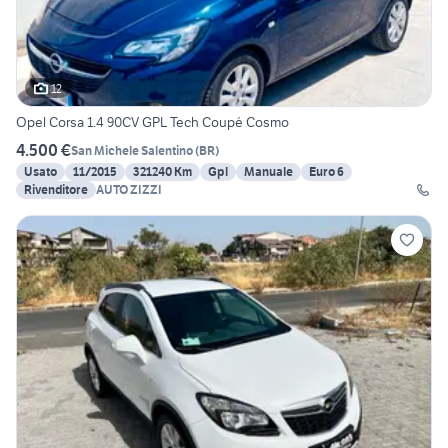
12
Opel Corsa 1.4 90CV GPL Tech Coupé Cosmo
4.500 €
San Michele Salentino
(
BR
)
Usato
11/2015
321240 Km
Gpl
Manuale
Euro 6
Rivenditore
AUTO ZIZZI