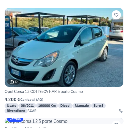
12
Opel Corsa 1.3 CDTI 95CV F.AP. 5 porte Cosmo
4.200 €
Canicatti'
(
AG
)
Usato
06/2011
160000 Km
Diesel
Manuale
Euro 5
Rivenditore
F.CAR
Vetrina