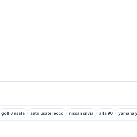
golf 8 usata
auto usate lecco
nissan silvia
alfa 90
yamaha y