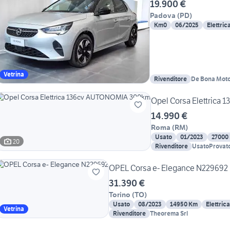
19.900 €
Padova
(
PD
)
Km0
06/2025
Elettric
Vetrina
Rivenditore
De Bona Moto
Opel Corsa Elettric
14.990 €
Roma
(
RM
)
Usato
01/2023
27000
20
Rivenditore
UsatoProvato
OPEL Corsa e- Elegance N229692
31.390 €
Torino
(
TO
)
Usato
08/2023
14950 Km
Elettrica
Vetrina
Rivenditore
Theorema Srl