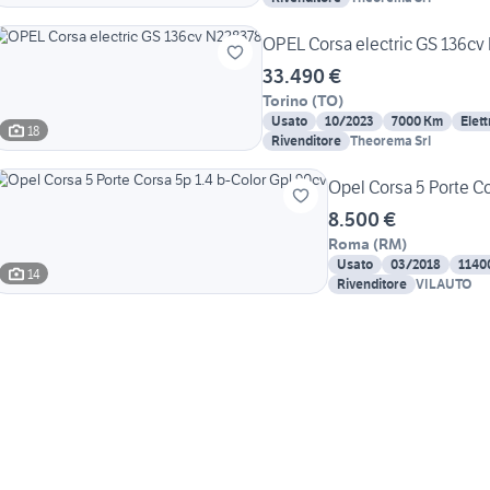
OPEL Corsa electric GS 136cv
33.490 €
Torino
(
TO
)
Usato
10/2023
7000 Km
Elett
18
Rivenditore
Theorema Srl
Opel Corsa 5 Porte Co
8.500 €
Roma
(
RM
)
Usato
03/2018
1140
14
Rivenditore
VILAUTO