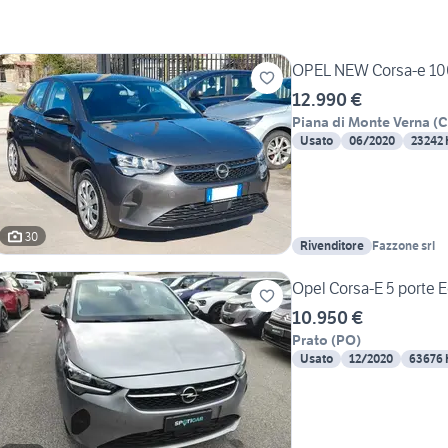
OPEL NEW Corsa-e 100
12.990 €
Piana di Monte Verna
(
C
Usato
06/2020
23242
30
Rivenditore
Fazzone srl
Opel Corsa-E 5 porte Ed
10.950 €
Prato
(
PO
)
Usato
12/2020
63676