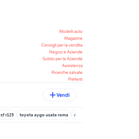
Modelli auto
Magazine
Consigli per la vendita
Negozi e Aziende
Subito per le Aziende
Assistenza
Ricerche salvate
Preferiti
Vendi
zf r125
toyota aygo usata roma
moto usate viterbo
panda 20