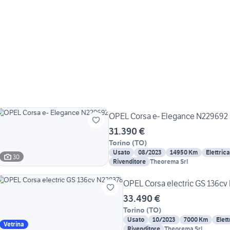
OPEL Corsa e- Elegance N229692
31.390 €
Torino
(
TO
)
Usato
08/2023
14950 Km
Elettrica
30
Rivenditore
Theorema Srl
OPEL Corsa electric GS 136cv
33.490 €
Torino
(
TO
)
Usato
10/2023
7000 Km
Elett
Vetrina
Rivenditore
Theorema Srl