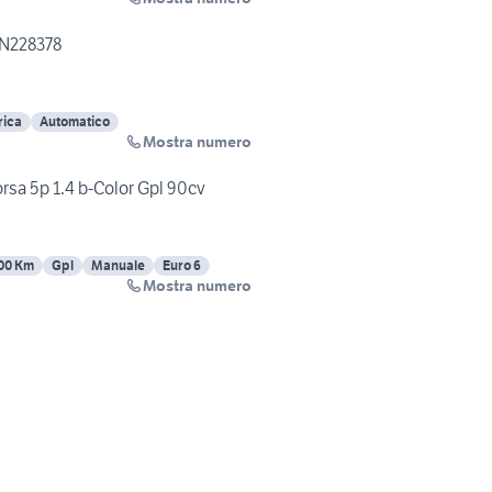
 N228378
rica
Automatico
Mostra numero
rsa 5p 1.4 b-Color Gpl 90cv
00 Km
Gpl
Manuale
Euro 6
Mostra numero