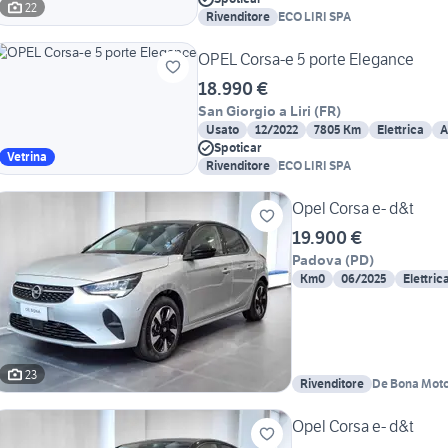
22
Rivenditore
ECO LIRI SPA
OPEL Corsa-e 5 porte Elegance
18.990 €
San Giorgio a Liri
(
FR
)
Usato
12/2022
7805 Km
Elettrica
A
Spoticar
Vetrina
Rivenditore
ECO LIRI SPA
Opel Corsa e- d&t
19.900 €
Padova
(
PD
)
Km0
06/2025
Elettric
23
Rivenditore
De Bona Moto
Opel Corsa e- d&t