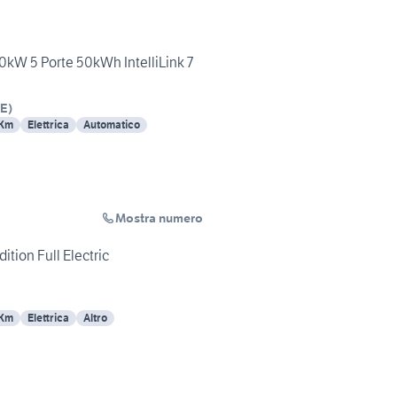
kW 5 Porte 50kWh IntelliLink 7
E
)
 Km
Elettrica
Automatico
Mostra numero
ition Full Electric
 Km
Elettrica
Altro