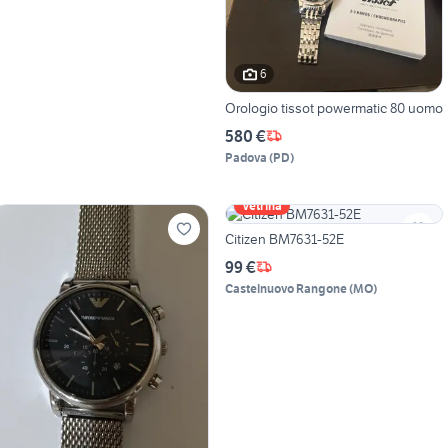
6
Orologio tissot powermatic 80 uomo
580 €
Padova
(
PD
)
Vetrina
Citizen BM7631-52E
99 €
Castelnuovo Rangone
(
MO
)