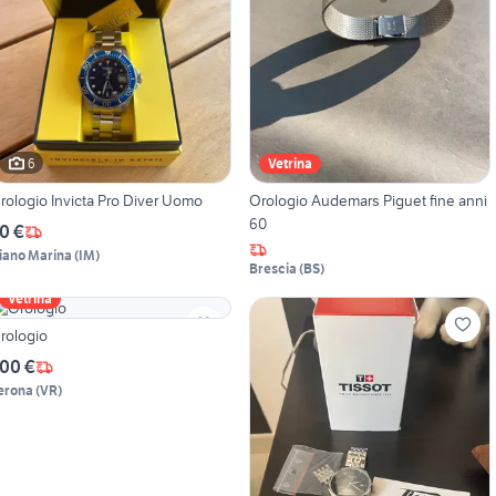
6
Vetrina
rologio Invicta Pro Diver Uomo
Orologio Audemars Piguet fine anni
60
0 €
iano Marina
(
IM
)
Brescia
(
BS
)
Vetrina
rologio
00 €
erona
(
VR
)