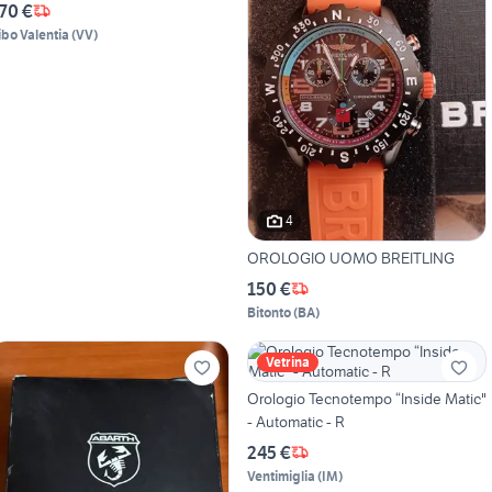
70 €
ibo Valentia
(
VV
)
4
OROLOGIO UOMO BREITLING
150 €
Bitonto
(
BA
)
Vetrina
Orologio Tecnotempo “Inside Matic"
- Automatic - R
245 €
Ventimiglia
(
IM
)