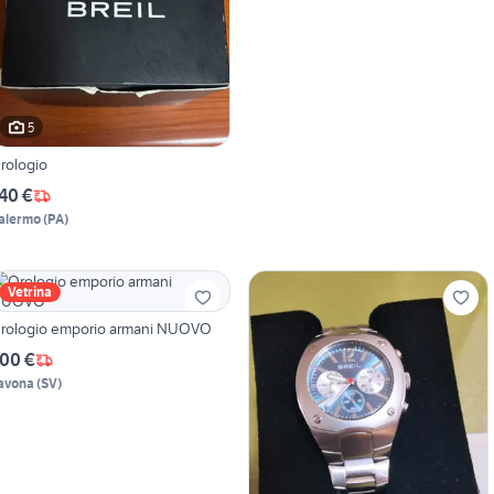
5
rologio
40 €
alermo
(
PA
)
Vetrina
rologio emporio armani NUOVO
00 €
avona
(
SV
)