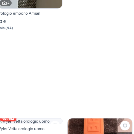
4
rologio emporio Armani
0 €
ola
(
NA
)
Vetrina
yler Vetta orologio uomo