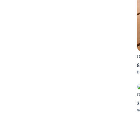
O
8
D
O
3
V