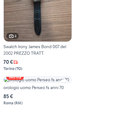
4
Swatch Irony James Bond 007 del
2002 PREZZO TRATT.
70 €
Torino
(
TO
)
Vetrina
orologio uomo Perseo fs anni 70
85 €
Roma
(
RM
)