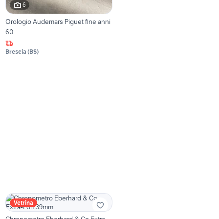
6
Orologio Audemars Piguet fine anni
60
Brescia
(
BS
)
Vetrina
Chronometro Eberhard & Co Extra-