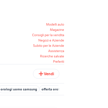
Modelli auto
Magazine
Consigli per la vendita
Negozi e Aziende
Subito per le Aziende
Assistenza
Ricerche salvate
Preferiti
Vendi
orologi uomo samsung
offerta orologi uomo
orologio automat