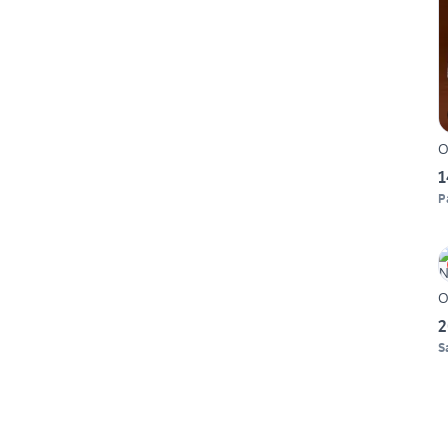
O
1
P
O
2
S