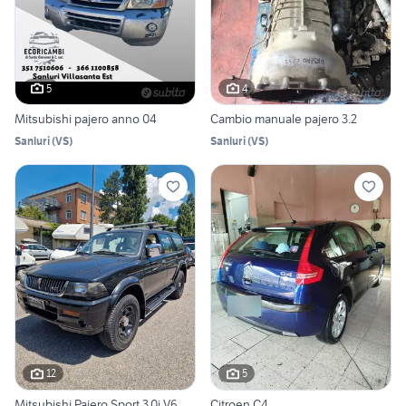
5
4
Mitsubishi pajero anno 04
Cambio manuale pajero 3.2
Sanluri
(
VS
)
Sanluri
(
VS
)
12
5
Mitsubishi Pajero Sport 3.0i V6
Citroen C4