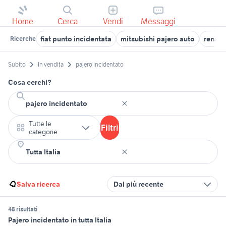
Home
Cerca
Vendi
Messaggi
fiat punto incidentata
mitsubishi pajero auto
renaul
Ricerche
Subito
In vendita
pajero incidentato
Cosa cerchi?
Tutte le
Filtri
categorie
Salva ricerca
Dal più recente
48 risultati
Pajero incidentato in tutta Italia