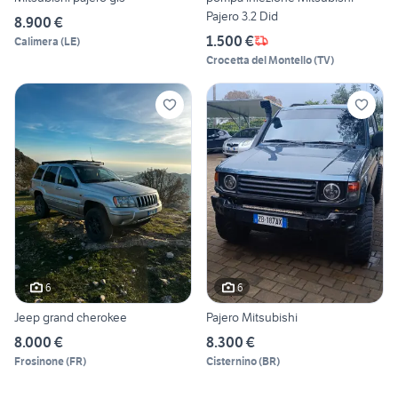
Pajero 3.2 Did
8.900 €
1.500 €
Calimera
(
LE
)
Crocetta del Montello
(
TV
)
6
6
Jeep grand cherokee
Pajero Mitsubishi
8.000 €
8.300 €
Frosinone
(
FR
)
Cisternino
(
BR
)