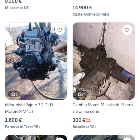
9.000 €
14.900 €
Millesimo
(
SV
)
Castel Goffredo
(
MN
)
5
4
Mitsubishi Pajero 3.2 Di-D
Cambio Marce Mitsubishi Pajero
Motore(4M41 )
2.5 prima serie
1.600 €
300 €
Fornovo di Taro
(
PR
)
Bovalino
(
RC
)