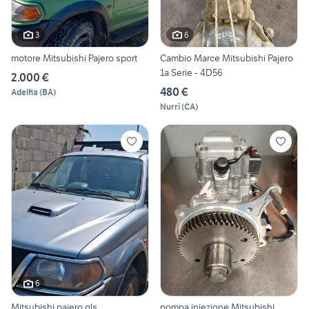
3
6
motore Mitsubishi Pajero sport
Cambio Marce Mitsubishi Pajero
1a Serie - 4D56
2.000 €
480 €
Adelfia
(
BA
)
Nurri
(
CA
)
6
Mitsubishi pajero gls
pompa iniezione Mitsubishi