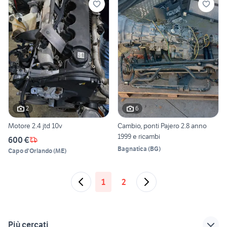
2
6
Motore 2.4 jtd 10v
Cambio, ponti Pajero 2.8 anno
1999 e ricambi
600 €
Bagnatica
(
BG
)
Capo d'Orlando
(
ME
)
1
2
Più cercati