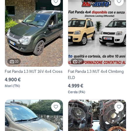
10
24
Fiat Panda 1.3 MJT 16V 4x4 Cross
Fiat Panda 1.3 MJT 4x4 Climbing
ELD
4.900 €
4.999 €
Mori
(
TN
)
Cerda
(
PA
)