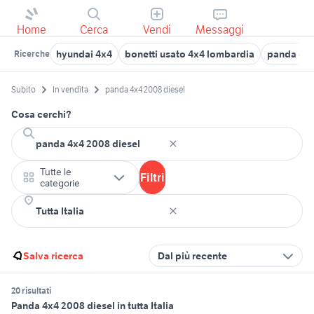
Home
Cerca
Vendi
Messaggi
hyundai 4x4
bonetti usato 4x4 lombardia
panda 4x4
Ricerche
Subito
In vendita
panda 4x4 2008 diesel
Cosa cerchi?
Tutte le
Filtri
categorie
Salva ricerca
Dal più recente
20 risultati
Panda 4x4 2008 diesel in tutta Italia