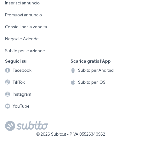
Console e
Accessori per
Casalinghi
Inserisci annuncio
Videogiochi
animali
Elettrodomestici
Promuovi annuncio
Audio/Video
Musica e Film
Giardino e Fai da te
Consigli per la vendita
Fotografia
Libri e Riviste
Abbigliamento e
Negozi e Aziende
Telefonia
Strumenti Musicali
Accessori
Subito per le aziende
Sports
Tutto per i bambini
Seguici su
Scarica gratis l'App
Biciclette
Facebook
Subito per Android
Collezionismo
TikTok
Subito per iOS
Instagram
YouTube
©
2026
Subito.it - P.IVA 05526340962