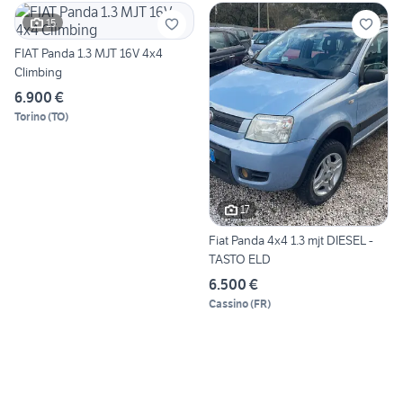
15
FIAT Panda 1.3 MJT 16V 4x4
Climbing
6.900 €
Torino
(
TO
)
17
Fiat Panda 4x4 1.3 mjt DIESEL -
TASTO ELD
6.500 €
Cassino
(
FR
)