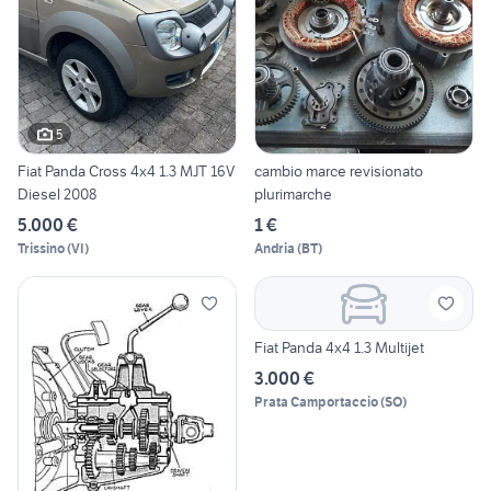
5
Fiat Panda Cross 4x4 1.3 MJT 16V
cambio marce revisionato
Diesel 2008
plurimarche
5.000 €
1 €
Trissino
(
VI
)
Andria
(
BT
)
Fiat Panda 4x4 1.3 Multijet
3.000 €
Prata Camportaccio
(
SO
)