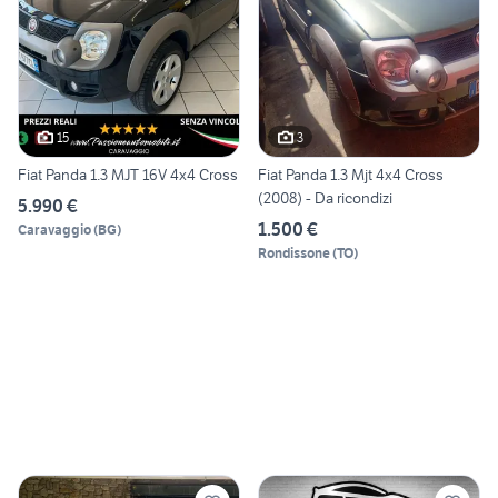
15
3
Fiat Panda 1.3 MJT 16V 4x4 Cross
Fiat Panda 1.3 Mjt 4x4 Cross
(2008) - Da ricondizi
5.990 €
1.500 €
Caravaggio
(
BG
)
Rondissone
(
TO
)