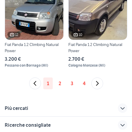
12
10
Fiat Panda 1.2 Climbing Natural
Fiat Panda 1.2 Climbing Natural
Power
Power
3.200 €
2.700 €
Pessano con Bornago
(
MI
)
Cologno Monzese
(
MI
)
1
2
3
4
Più cercati
Correlati
Richerche simili
Suggerimenti
Ricerche consigliate
panda young auto
panda 4x4 usata
scritta panda 4x4