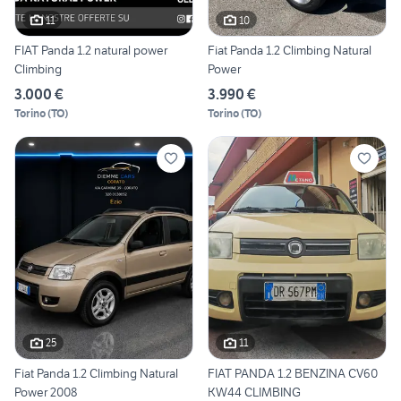
11
10
FIAT Panda 1.2 natural power
Fiat Panda 1.2 Climbing Natural
Climbing
Power
3.000 €
3.990 €
Torino
(
TO
)
Torino
(
TO
)
25
11
Fiat Panda 1.2 Climbing Natural
FIAT PANDA 1.2 BENZINA CV60
Power 2008
KW44 CLIMBING