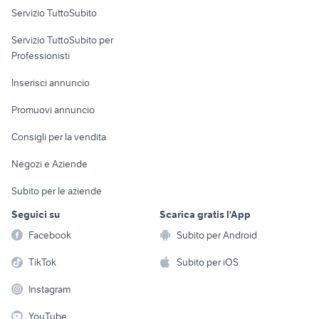
Servizio TuttoSubito
elettronica
per la casa e la
sports e hobby
Servizio TuttoSubito per
persona
Informatica
Animali
Professionisti
Arredamento e
Console e
Accessori per
Casalinghi
Inserisci annuncio
Videogiochi
animali
Elettrodomestici
Promuovi annuncio
Audio/Video
Musica e Film
Giardino e Fai da te
Consigli per la vendita
Fotografia
Libri e Riviste
Abbigliamento e
Negozi e Aziende
Telefonia
Strumenti Musicali
Accessori
Subito per le aziende
Sports
Tutto per i bambini
Seguici su
Scarica gratis l'App
Biciclette
Facebook
Subito per Android
Collezionismo
TikTok
Subito per iOS
Instagram
YouTube