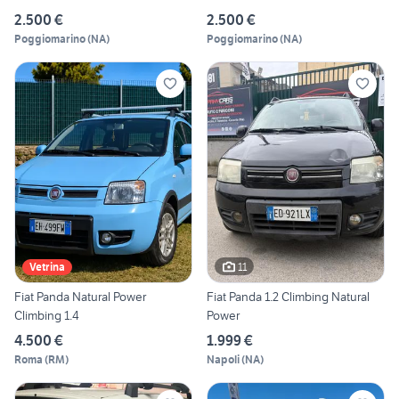
2.500 €
2.500 €
Poggiomarino
(
NA
)
Poggiomarino
(
NA
)
11
Vetrina
Fiat Panda Natural Power
Fiat Panda 1.2 Climbing Natural
Climbing 1.4
Power
4.500 €
1.999 €
Roma
(
RM
)
Napoli
(
NA
)