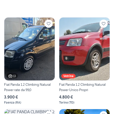
13
Vetrina
Fiat Panda 1.2 Climbing Natural
Fiat Panda 1.2 Climbing Natural
Power rate da 99,0
Power Unico Propri
3.900 €
4.800 €
Faenza
(
RA
)
Torino
(
TO
)