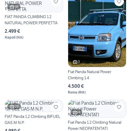
18
FIAT PANDA CLIMBING 1.2
NATURAL POWER PERFETTA
2.499 €
Napoli
(
NA
)
5
Fiat Panda Natural Power
Climbing 1.4
4.500 €
Roma
(
RM
)
20
4
FIAT Panda 1.2 Climbing BIFUEL
Fiat Panda 1.2 Climbing Natural
GAS M N.P.
Power NEOPATENTATI
4.980 €