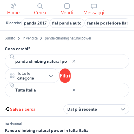
Home
Cerca
Vendi
Messaggi
panda 2017
fiat panda auto
fanale posteriore fiat p
Ricerche
Subito
In vendita
panda climbing natural power
Cosa cerchi?
Tutte le
Filtri
categorie
Salva ricerca
Dal più recente
94 risultati
Panda climbing natural power in tutta Italia