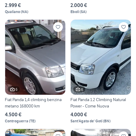
2.999 €
2.000 €
Qualiano
(
NA
)
Eboli
(
SA
)
6
6
Fiat Panda 1,4 climbing benzina
Fiat Panda 1.2 Climbing Natural
metano 168000 km
Power - Come Nuova
4.500 €
4.000 €
Controguerra
(
TE
)
Sant'Agata de' Goti
(
BN
)