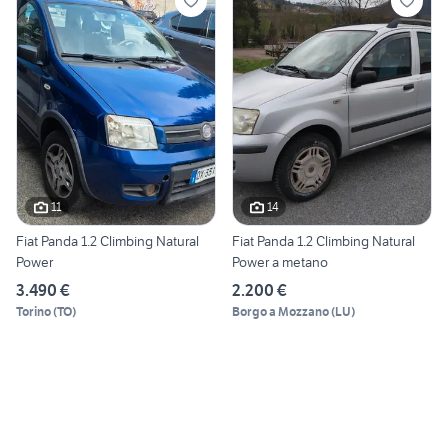
11
14
Fiat Panda 1.2 Climbing Natural
Fiat Panda 1.2 Climbing Natural
Power
Power a metano
3.490 €
2.200 €
Torino
(
TO
)
Borgo a Mozzano
(
LU
)