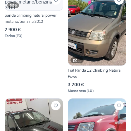
6
panda climbing natural power
metano/benzina 2010
2.900 €
Torino
(
TO
)
13
Fiat Panda 1.2 Climbing Natural
Power
3.200 €
Massarosa
(
LU
)