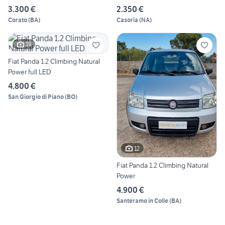
3.300 €
2.350 €
Corato
(
BA
)
Casoria
(
NA
)
19
Fiat Panda 1.2 Climbing Natural
Power full LED
4.800 €
San Giorgio di Piano
(
BO
)
12
Fiat Panda 1.2 Climbing Natural
Power
4.900 €
Santeramo in Colle
(
BA
)