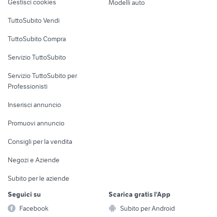
Gestisci cookies
Modelli auto
Case vacanza
TuttoSubito Vendi
Uffici e Locali
TuttoSubito Compra
commerciali
Servizio TuttoSubito
elettronica
per la casa e la
sports e hobby
Servizio TuttoSubito per
persona
Informatica
Animali
Professionisti
Arredamento e
Console e
Accessori per
Casalinghi
Inserisci annuncio
Videogiochi
animali
Elettrodomestici
Promuovi annuncio
Audio/Video
Musica e Film
Giardino e Fai da te
Consigli per la vendita
Fotografia
Libri e Riviste
Abbigliamento e
Negozi e Aziende
Telefonia
Strumenti Musicali
Accessori
Subito per le aziende
Sports
Tutto per i bambini
Seguici su
Scarica gratis l'App
Biciclette
Facebook
Subito per Android