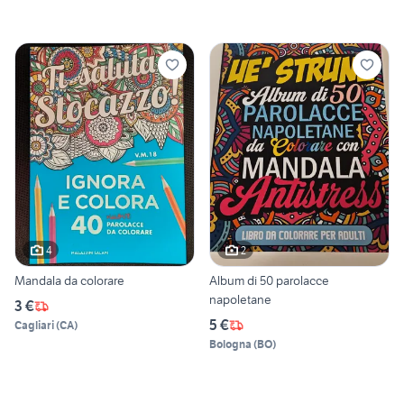
4
2
Mandala da colorare
Album di 50 parolacce
napoletane
3 €
5 €
Cagliari
(
CA
)
Bologna
(
BO
)