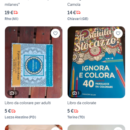
milanes"
Camola
19 €
14 €
Rho
(
MI
)
Chiavari
(
GE
)
3
3
Libro da colorare per adulti
Libro da colorate
5 €
5 €
Lozzo Atestino
(
PD
)
Torino
(
TO
)