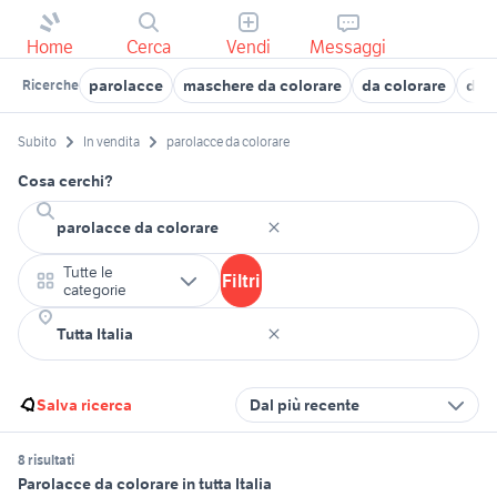
Home
Cerca
Vendi
Messaggi
parolacce
maschere da colorare
da colorare
da 
Ricerche
Subito
In vendita
parolacce da colorare
Cosa cerchi?
Tutte le
Filtri
categorie
Salva ricerca
Dal più recente
8 risultati
Parolacce da colorare in tutta Italia