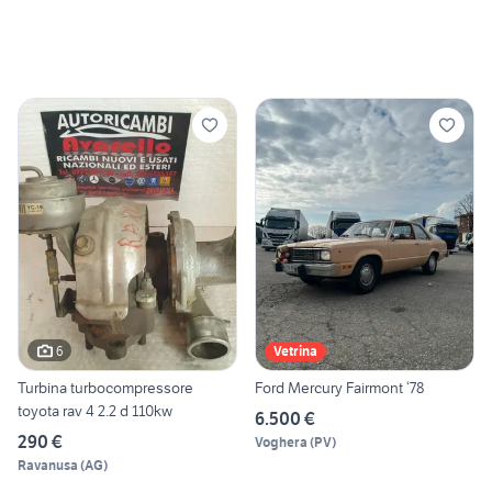
6
Vetrina
Turbina turbocompressore
Ford Mercury Fairmont ‘78
toyota rav 4 2.2 d 110kw
6.500 €
290 €
Voghera
(
PV
)
Ravanusa
(
AG
)