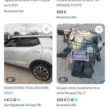
Tappezzeria sedili interni toyota
Portiera anteriore sinistra FIAT
rav4 2014
GRANDE PUNTO
Ravanusa
(
AG
)
100 €
Ravanusa
(
AG
)
7
7
SSANGYONG TIVOLI RICAMBI
Gruppo stufa riscaldamento e
USATI
clima Renault Clio 3
1 €
100 €
Sant'Egidio alla Vibrata
(
TE
)
Ravanusa
(
AG
)