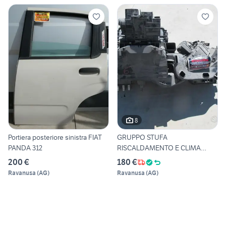
8
Portiera posteriore sinistra FIAT
GRUPPO STUFA
PANDA 312
RISCALDAMENTO E CLIMA
BMW X6 E71 30 3
200 €
180 €
Ravanusa
(
AG
)
Ravanusa
(
AG
)