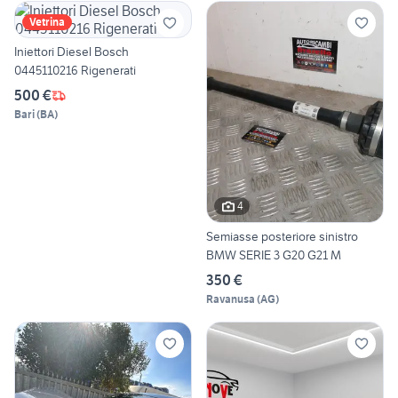
Vetrina
Iniettori Diesel Bosch
0445110216 Rigenerati
500 €
Bari
(
BA
)
4
Semiasse posteriore sinistro
BMW SERIE 3 G20 G21 M
350 €
Ravanusa
(
AG
)