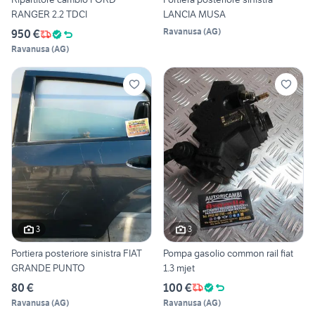
RANGER 2.2 TDCI
LANCIA MUSA
Ravanusa
(
AG
)
950 €
Ravanusa
(
AG
)
3
3
Portiera posteriore sinistra FIAT
Pompa gasolio common rail fiat
GRANDE PUNTO
1.3 mjet
80 €
100 €
Ravanusa
(
AG
)
Ravanusa
(
AG
)