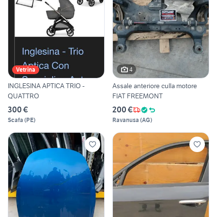
4
Vetrina
INGLESINA APTICA TRIO -
Assale anteriore culla motore
QUATTRO
FIAT FREEMONT
300 €
200 €
Scafa
(
PE
)
Ravanusa
(
AG
)