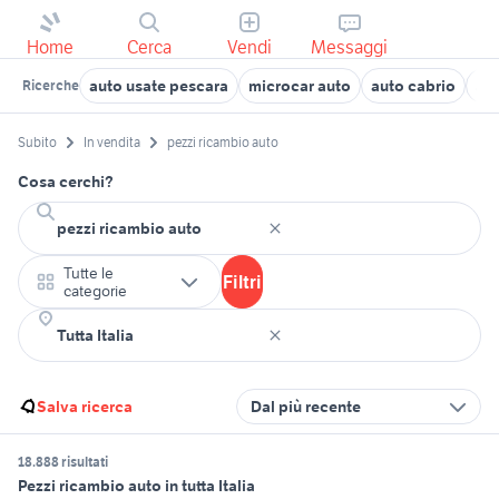
Home
Cerca
Vendi
Messaggi
auto usate pescara
microcar auto
auto cabrio
aut
Ricerche
Subito
In vendita
pezzi ricambio auto
Cosa cerchi?
Tutte le
Filtri
categorie
Salva ricerca
Dal più recente
18.888 risultati
Pezzi ricambio auto in tutta Italia