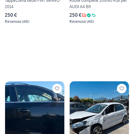
Tappezzeria sedili FIAT BRAVO
Ruote complete 205/60 R16 per
2014
AUDI A4 B9
250 €
250 €
Ravanusa
(
AG
)
Ravanusa
(
AG
)