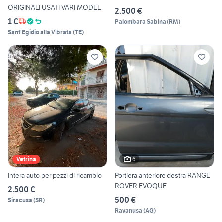
ORIGINALI USATI VARI MODEL
2.500 €
1 €
Palombara Sabina
(
RM
)
Sant'Egidio alla Vibrata
(
TE
)
6
Vetrina
Intera auto per pezzi di ricambio
Portiera anteriore destra RANGE
ROVER EVOQUE
2.500 €
500 €
Siracusa
(
SR
)
Ravanusa
(
AG
)