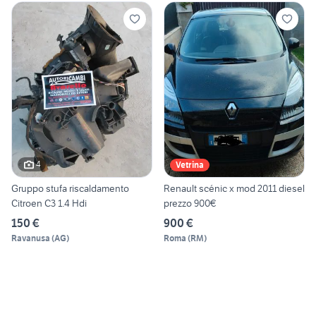
4
Vetrina
Gruppo stufa riscaldamento
Renault scénic x mod 2011 diesel
Citroen C3 1.4 Hdi
prezzo 900€
150 €
900 €
Ravanusa
(
AG
)
Roma
(
RM
)