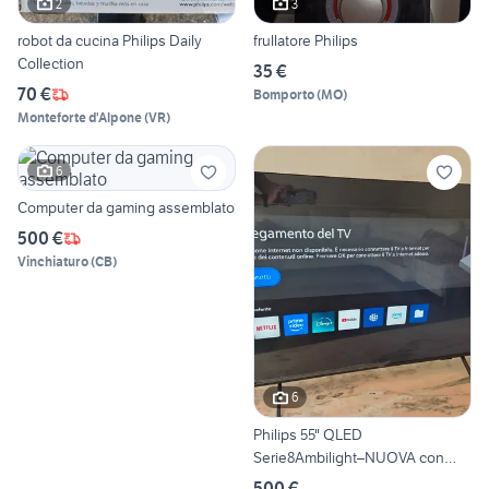
2
3
robot da cucina Philips Daily
frullatore Philips
Collection
35 €
70 €
Bomporto
(
MO
)
Monteforte d'Alpone
(
VR
)
6
Computer da gaming assemblato
500 €
Vinchiaturo
(
CB
)
6
Philips 55" QLED
Serie8Ambilight–NUOVA con
garazia
500 €