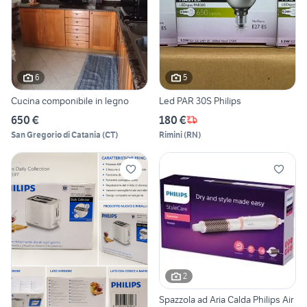
6
5
Cucina componibile in legno
Led PAR 30S Philips
650 €
180 €
San Gregorio di Catania
(
CT
)
Rimini
(
RN
)
2
Spazzola ad Aria Calda Philips Air