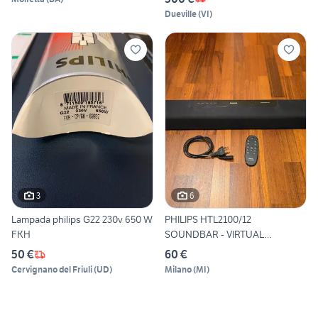
Dueville
(
VI
)
3
6
Lampada philips G22 230v 650 W
PHILIPS HTL2100/12
FKH
SOUNDBAR - VIRTUAL
SURROUND - A
50 €
60 €
Cervignano del Friuli
(
UD
)
Milano
(
MI
)