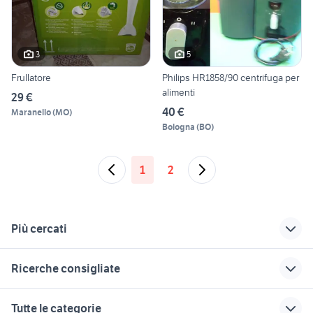
3
5
Frullatore
Philips HR1858/90 centrifuga per
alimenti
29 €
40 €
Maranello
(
MO
)
Bologna
(
BO
)
1
2
Più cercati
Correlati
Richerche simili
Suggerimenti
Ricerche consigliate
giradischi philips
solarium philips
vendo cani sicilia
casa vacanza tortora marina
tartarughe d acqua animali
philips multigroom
philips sensotouch
offerte lavoro san
Tutte le categorie
severo