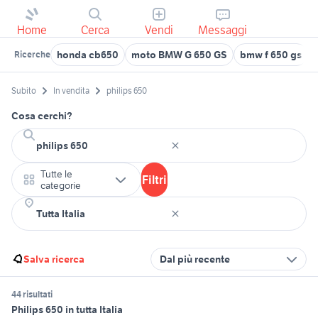
Home
Cerca
Vendi
Messaggi
honda cb650
moto BMW G 650 GS
bmw f 650 gs
Ricerche
Subito
In vendita
philips 650
Cosa cerchi?
Tutte le
Filtri
categorie
Salva ricerca
Dal più recente
44 risultati
Philips 650 in tutta Italia