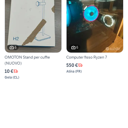
6
6
OMOTON Stand per cuffie
Computer fisso Ryzen 7
(NUOVO)
550 €
10 €
Atina
(
FR
)
Gela
(
CL
)