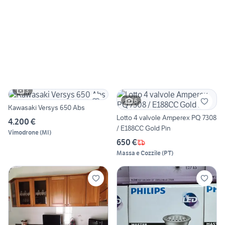
3
6
Kawasaki Versys 650 Abs
Lotto 4 valvole Amperex PQ 7308
4.200 €
/ E188CC Gold Pin
Vimodrone
(
MI
)
650 €
Massa e Cozzile
(
PT
)