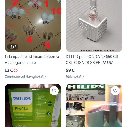
2
15 lampadine ad incandescenza
Kit LED per HONDA NX650 CB
+ 2 alogene, usate
CRF CBX VFR XR PREMIUM
13 €
59 €
Cernusco sul Naviglio
(
MI
)
Milano
(
MI
)