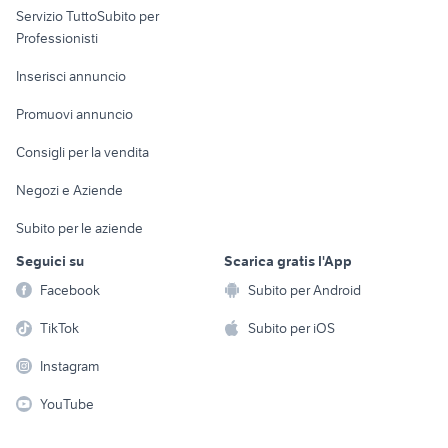
Servizio TuttoSubito per
persona
Informatica
Animali
Professionisti
Arredamento e
Console e
Accessori per
Casalinghi
Inserisci annuncio
Videogiochi
animali
Elettrodomestici
Promuovi annuncio
Audio/Video
Musica e Film
Giardino e Fai da te
Consigli per la vendita
Fotografia
Libri e Riviste
Abbigliamento e
Negozi e Aziende
Telefonia
Strumenti Musicali
Accessori
Subito per le aziende
Sports
Tutto per i bambini
Seguici su
Scarica gratis l'App
Biciclette
Facebook
Subito per Android
Collezionismo
TikTok
Subito per iOS
Instagram
YouTube