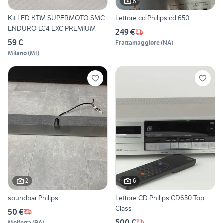
6
Kit LED KTM SUPERMOTO SMC
Lettore cd Philips cd 650
ENDURO LC4 EXC PREMIUM
249 €
59 €
Frattamaggiore
(
NA
)
Milano
(
MI
)
2
6
soundbar Philips
Lettore CD Philips CD650 Top
Class
50 €
500 €
Molfetta
(
BA
)