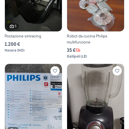
5
Postazione simracing
Robot da cucina Philips
multifunzione
1.200 €
35 €
Novara
(
NO
)
Gallipoli
(
LE
)