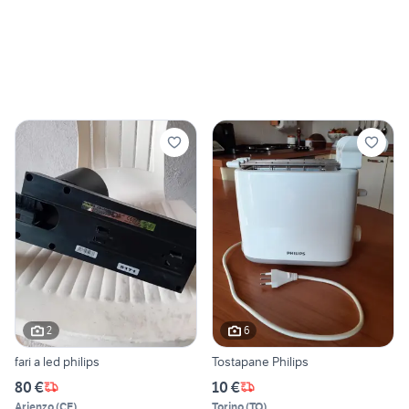
2
6
fari a led philips
Tostapane Philips
80 €
10 €
Arienzo
(
CE
)
Torino
(
TO
)